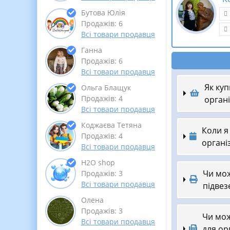
Бутова Юлія
Продажів: 6
Всі товари продавця
Ганна
Продажів: 6
Всі товари продавця
Як куп
Ольга Блащук
Продажів: 4
органі
Всі товари продавця
Коджаєва Тетяна
Коли я
Продажів: 4
органі
Всі товари продавця
Н2О shop
Чи мож
Продажів: 3
Всі товари продавця
підвез
Олена
Продажів: 3
Чи мож
Всі товари продавця
для ор