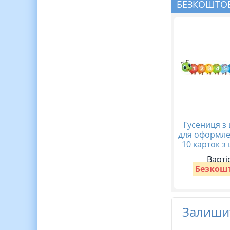
БЕЗКОШТОВ
Гусениця з
для оформле
10 карток з
Варті
Безкош
Залишит