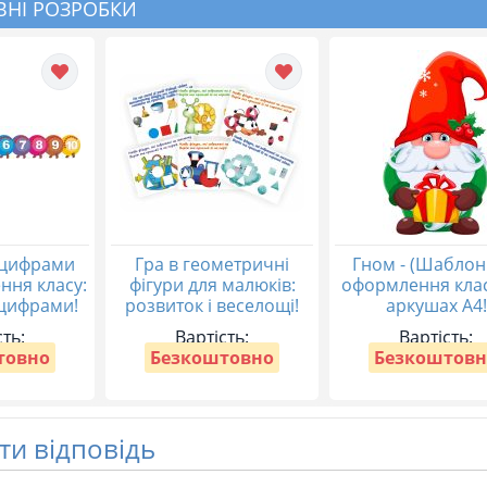
НІ РОЗРОБКИ
 цифрами
Гра в геометричні
Гном - (Шаблон
ння класу:
фігури для малюків:
оформлення клас
 цифрами!
розвиток і веселощі!
аркушах А4!
сть:
Вартість:
Вартість:
товно
Безкоштовно
Безкоштовн
и відповідь