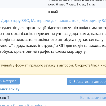
клас, 6 клас, 7 клас, 8 клас, 9 клас
Інший
:
Директору ЗДО
,
Матеріали для вихователя
,
Методисту З
окументів для організації підвезення учнів шкільним авт
аз про організацію підвезення учнів з додатками, наказ п
 водія та вихователя шкільного автобуса під час сигналу
ивога” з додатками, інструкції з ОП для водія та виховате
тобуса, орієнтовний графік та схема маршруту.
ступний у форматі прямого звʼязку з автором. Скористайтеся кн
ти
матеріал
Звʼязатися з автор
міст архіву
кації
Всі товари п
озирка Лариса Василівна