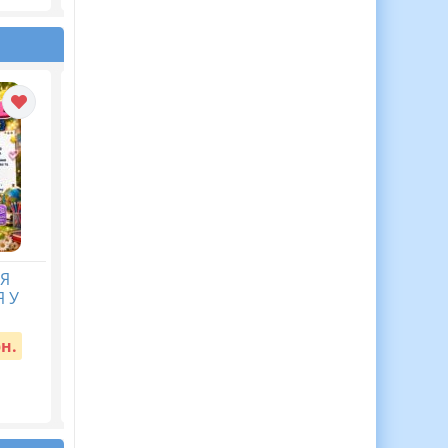
Я
АБЕТКА ОЖИВАЄ!
Перший урок у
 У
Новинка! Чарівна жива
2026/2027 “Мова
абетка з тваринками,
гідності”
які оживають!
рн.
Вартість:
30 грн.
Вартість:
250 грн.