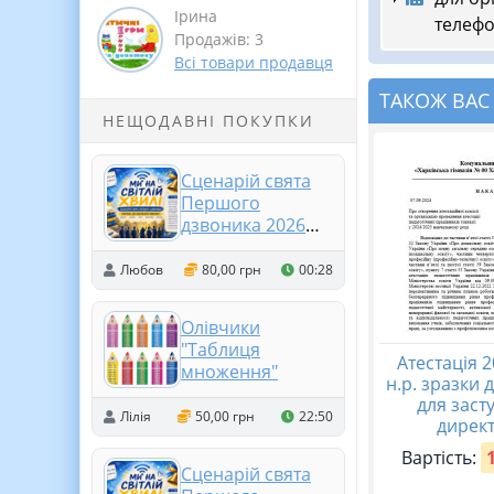
Ірина
телефо
Продажів: 3
Всі товари продавця
ТАКОЖ ВАС
НЕЩОДАВНІ ПОКУПКИ
Сценарій свята
Першого
дзвоника 2026
«Ми на світлій
хвилі. Пароль до
Любов
80,00 грн
00:28
шкільної мережі»
Олівчики
"Таблиця
Атестація 
множення"
н.р. зразки 
для заст
Лілія
50,00 грн
22:50
дирек
Вартість:
Сценарій свята