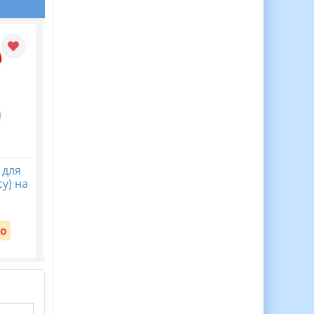
 для
30 Медалей Для
Віночок пам’яті. Пост
у) на
Мотивації Дітей до
безкоштовний до Дн
Навчання!
пам’яті жертв
голодомору 32-33 рр
Вартість:
о
Безкоштовно
Вартість:
Безкоштовно