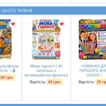
 ЦЬОГО ТИЖНЯ
ультфільм
Мова гідності ( 40
НОВИНКА ДЛ
ості» ✨🎬
запитань з
ПЕРШОГО ДНЯ
мотиваційною фразою)
ШКОЛІ ✨
220 грн.
Вартість:
45 грн.
Вартість:
35 г