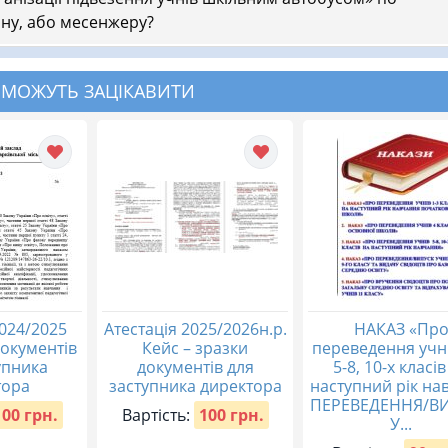
ну, або месенжеру?
 МОЖУТЬ ЗАЦІКАВИТИ
2024/2025
Атестація 2025/2026н.р.
НАКАЗ «Пр
документів
Кейс – зразки
переведення учні
упника
документів для
5-8, 10-х класів
тора
заступника директора
наступний рік на
ПЕРЕВЕДЕННЯ/В
100 грн.
Вартість:
100 грн.
У...