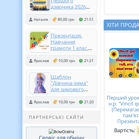
Першого
дзвоника 2026
«Ми на світлій
хвилі. Пароль до
Наталія
80,00 грн
21:51
ХІТИ ПРОД
шкільної мережі»
Презентація.
Навчання
грамоти 1 клас.
Мовні ігри
Ярослав
10,00 грн
21:21
Шаблон
"Дівчина-зима"
для зимового
оформлення
Перший урок
класу
Ярослав
10,00 грн
21:20
н.р. “Vincit 
(Перемагає
пам’ят
ПАРТНЕРСЬКІ САЙТИ
Презента
Вартість:
Сервіс для обміну