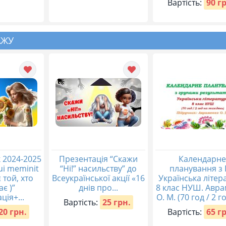
Вартість:
90 г
АЖУ
 2024-2025
Презентація “Скажи
Календарне
qui meminit
“Ні!” насильству” до
планування з 
 той, хто
Всеукраїнської акції «16
Українська літер
ає )”
днів про...
8 клас НУШ. Авр
ція+...
О. М. (70 год / 2 го
Вартість:
25 грн.
20 грн.
Вартість:
65 г