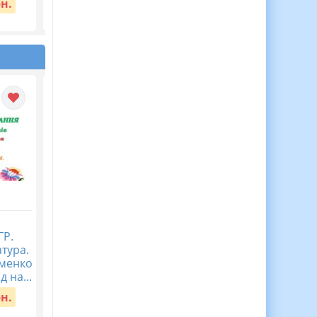
рн.
Журнал спостережень
Діагностична
ГР.
за дитиною з ООП,
контрольна робота
атура.
Журнал асистента
Пізнаємо природу 5
аменко
вчителя ВІДЕООГЛЯД
клас Тема 5. Пізнаєм
д на...
організм людини в
Вартість:
150 грн.
середов...
рн.
Вартість:
40 грн.