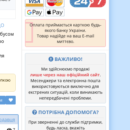
Оплата приймається карткою будь-
ДО
якого банку України.
обусом
Товар надійде на ваш E-mail
ро
миттєво.
ля
ВАЖЛИВО!
Ми здійснюємо продажі
лише через наш офіційний сайт
.
опкою
Месенджери та електронна пошта
використовуються виключно для
екстрених ситуацій, коли виникають
непередбачені проблеми.
ом
ПОТРІБНА ДОПОМОГА?
родавця
При зверненні до служби підтримки,
будь ласка, вкажіть
7