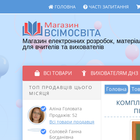
ГОЛОВНА
ЧАСТІ ЗАПИТАННЯ
Магазин електронних розробок, матеріа
для вчителів та вихователів
ВСІ ТОВАРИ
ВИХОВАТЕЛЯМ ДНЗ
ТОП ПРОДАВЦІВ ЦЬОГО
Головна
То
МІСЯЦЯ
КОМПЛЕ
Аліна Головата
П
Продажів: 52
Всі товари продавця
Соловей Ганна
Богданівна