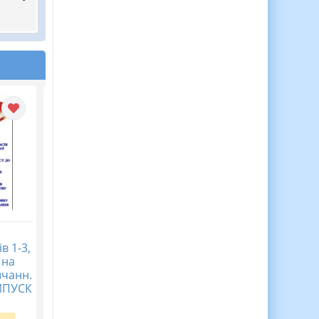
о
МАТЕРІАЛИ ДЛЯ
Бесіди з безпеки
в 1-3,
КЕРІВНИКА ГУРТКА.
життєдіяльності під ча
 на
ДОКУМЕНТИ З
воєнного стану для
вчанн.
ОРГАНІЗАЦІЇ ГУРТКОВОЇ
учнів 1 – 4 класів
ИПУСК
РОБОТИ
(комплект)
Вартість:
100 грн.
Вартість:
80 грн.