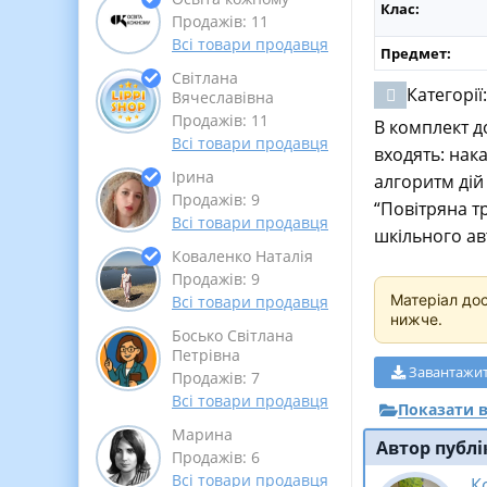
Клас:
Продажів: 11
Всі товари продавця
Предмет:
Світлана
Категорії
Вячеславівна
Продажів: 11
В комплект д
Всі товари продавця
входять: нак
Ірина
алгоритм дій
Продажів: 9
“Повітряна тр
Всі товари продавця
шкільного ав
Коваленко Наталія
Продажів: 9
Матеріал до
Всі товари продавця
нижче.
Босько Світлана
Петрівна
Завантажи
Продажів: 7
Всі товари продавця
Показати в
Марина
Автор публі
Продажів: 6
Всі товари продавця
К