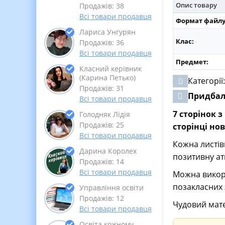
Опис товару
Продажів: 38
Всі товари продавця
Формат файлу
Лариса Унгурян
Клас:
Продажів: 36
Всі товари продавця
Предмет:
Класний керівник
(Карина Петько)
Категорії
Продажів: 31
Придба
Всі товари продавця
7 сторінок 
Голодняк Лідія
Продажів: 25
сторінці нов
Всі товари продавця
Кожна листів
Дарина Королех
позитивну ат
Продажів: 14
Всі товари продавця
Можна викори
позакласних 
Управління освіти
Продажів: 12
Чудовий мате
Всі товари продавця
Освіта кожному