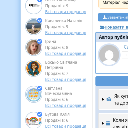
Матеріал не
Продажів: 9
Всі товари продавця
Завантажи
Коваленко Наталія
Продажів: 9
Показати в
Всі товари продавця
Автор публі
Ірина
С
Продажів: 8
Всі товари продавця
Босько Світлана
Петрівна
Продажів: 7
Всі товари продавця
Світлана
Вячеславівна
Як ку
Продажів: 6
та до
Всі товари продавця
Бутова Юлія
Коли я
Продажів: 6
Всі товари продавця
для ді