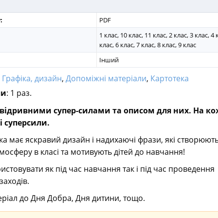
:
PDF
1 клас, 10 клас, 11 клас, 2 клас, 3 клас, 4 
клас, 6 клас, 7 клас, 8 клас, 9 клас
Інший
:
Графіка, дизайн
,
Допоміжні матеріали
,
Картотека
ли
: 1 раз.
з відривними супер-силами та описом для них. На к
і суперсили.
ка має яскравий дизайн і надихаючі фрази, які створюют
мосферу в класі та мотивують дітей до навчання!
стовувати як під час навчання так і під час проведення
заходів.
ріал до Дня Добра, Дня дитини, тощо.