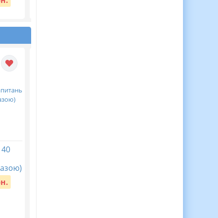
Вартість:
40 грн.
 40
АБЕТКА ОЖИВАЄ!
Перший урок у
Новинка! Чарівна жива
2026/2027 “Мова
азою)
абетка з тваринками,
гідності”
які оживають!
рн.
Вартість:
30 грн.
Вартість:
250 грн.