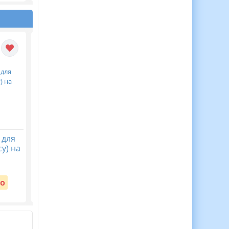
 для
30 Медалей Для
Віночок пам’яті. Пост
у) на
Мотивації Дітей до
безкоштовний до Дн
Навчання!
пам’яті жертв
голодомору 32-33 рр
Вартість:
о
Безкоштовно
Вартість:
Безкоштовно