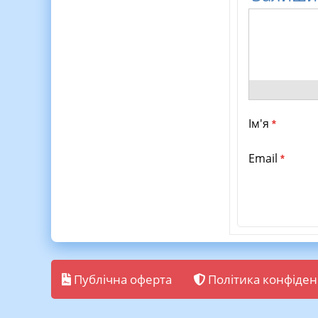
Ім'я
*
Email
*
Публічна оферта
Політика конфіден