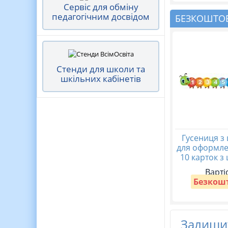
Сервіс для обміну
педагогічним досвідом
БЕЗКОШТОВ
Стенди для школи та
шкільних кабінетів
Гусениця з
для оформле
10 карток з
Варті
Безкош
Залишит