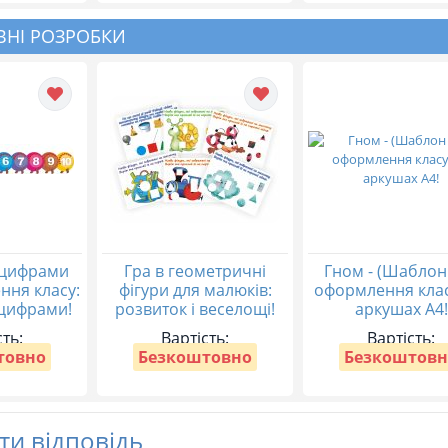
НІ РОЗРОБКИ
 цифрами
Гра в геометричні
Гном - (Шаблон
ння класу:
фігури для малюків:
оформлення клас
 цифрами!
розвиток і веселощі!
аркушах А4!
сть:
Вартість:
Вартість:
товно
Безкоштовно
Безкоштовн
и відповідь