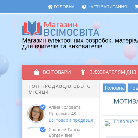
ГОЛОВНА
ЧАСТІ ЗАПИТАННЯ
Магазин електронних розробок, матеріа
для вчителів та вихователів
ВСІ ТОВАРИ
ВИХОВАТЕЛЯМ ДНЗ
ТОП ПРОДАВЦІВ ЦЬОГО
Головна
То
МІСЯЦЯ
МОТИВА
Аліна Головата
Продажів: 43
Всі товари продавця
Соловей Ганна
Богданівна