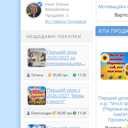
Ігнат Олена
Мотиваційні 
Михайлівна
Вартіс
Продажів: 3
Всі товари продавця
ХІТИ ПРОД
НЕЩОДАВНІ ПОКУПКИ
Перший урок
2026/2027 за
рекомендаціями
МОН 5-11 клас.
Презентація +
Тетяна
35,00 грн
11:35
розтяжка +
конспект +
Перший урок у
роздатковий +
2026/2027 "Мова
оформлення
Перший урок
гідності"
н.р. “Vincit 
(Перемагає
Олександра
30,00 грн
11:26
пам’ят
Презента
Вартість: