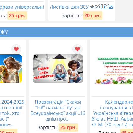
фрази універсальні
Листівки для ЗСУ 💙💛🇺🇦🎁
ть:
25 грн.
Вартість:
20 грн.
АЖУ
 2024-2025
Презентація “Скажи
Календарне
qui meminit
“Ні!” насильству” до
планування з 
 той, хто
Всеукраїнської акції «16
Українська літер
ає )”
днів про...
8 клас НУШ. Авр
ція+...
О. М. (70 год / 2 го
Вартість:
25 грн.
20 грн.
Вартість:
65 г