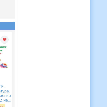
Журнал спостережень
Діагностична
ГР.
за дитиною з ООП,
контрольна робота
атура.
Журнал асистента
Пізнаємо природу 5
аменко
вчителя ВІДЕООГЛЯД
клас Тема 5. Пізнаєм
д на...
організм людини в
Вартість:
150 грн.
середов...
рн.