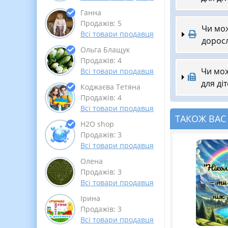
Ганна
Продажів: 5
Чи мож
Всі товари продавця
доросл
Ольга Блащук
Продажів: 4
Чи мож
Всі товари продавця
для ді
Коджаєва Тетяна
Продажів: 4
Всі товари продавця
ТАКОЖ ВАС
Н2О shop
Продажів: 3
Всі товари продавця
Олена
Продажів: 3
Всі товари продавця
Ірина
Продажів: 3
Всі товари продавця