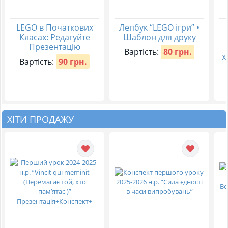
LEGO в Початкових
Лепбук “LEGO ігри” •
Класах: Редагуйте
Шаблон для друку
Презентацію
Вартість:
80 грн.
х
Вартість:
90 грн.
ХІТИ ПРОДАЖУ