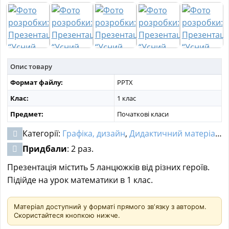
МАТЕРІАЛИ З ПРЕДМЕТІВ
РІЗНІ МАТЕРІАЛИ
НОВИНИ
Опис товару
Формат файлу:
PPTX
Клас:
1 клас
Предмет:
Початкові класи
Категорії:
Графіка, дизайн
,
Дидактичний матеріал
,
Д
Придбали
: 2 раз.
Презентація містить 5 ланцюжків від різних героїв.
Підійде на урок математики в 1 клас.
Матеріал доступний у форматі прямого звʼязку з автором.
Скористайтеся кнопкою нижче.