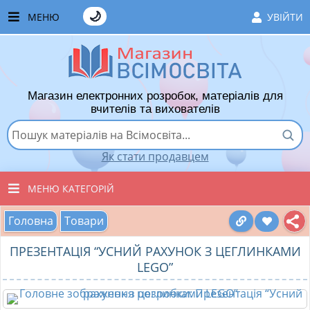
🌙
МЕНЮ
УВІЙТИ
ГОЛОВНА
ЧАСТІ ЗАПИТАННЯ
Магазин електронних розробок, матеріалів для
ЯК ТУТ КУПУВАТИ
вчителів та вихователів
ЯК ТУТ ПРОДАВАТИ
Як стати продавцем
ДОДАТИ РОЗРОБКУ
МЕНЮ КАТЕГОРІЙ
ХІТИ ПРОДАЖУ
Головна
Товари
ВСІ ТОВАРИ
ВПОДОБАНІ ТОВАРИ
ПРЕЗЕНТАЦІЯ “УСНИЙ РАХУНОК З ЦЕГЛИНКАМИ
ВИХОВАТЕЛЯМ ДНЗ
КОШИК
LEGO”
ПОЧАТКОВІ КЛАСИ