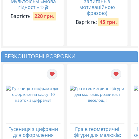
Мультфільм «Мова
запитань з
гідності» ✨🎬
мотиваційною
фразою)
Вартість:
220 грн.
Вартість:
45 грн.
БЕЗКОШТОВНІ РОЗРОБКИ
Гусениця з цифрами
Гра в геометричні
для оформлення
фігури для малюків:
о