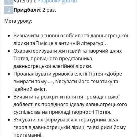
Категорії:
Розробки уроків
Придбали
: 2 раз.
Мета уроку:
Визначити основні особливості давньогрецької
лірики та її місце в античній літературі.
Охарактеризувати життєвий та творчий шлях
Тіртея, провідного представника
давньогрецької елегійної лірики.
Проаналізувати уривок з елегії Тіртея «Добре
вмирати тому…», з’ясувати його тематику та
ідейний зміст.
Виявити та розкрити поняття громадянської
доблесті як провідного ідеалу давньогрецького
суспільства на прикладі творчості Тіртея.
З’ясувати, як формувався літературний ідеал
героя в давньогрецькій ліриці та які риси йому
притаманні.