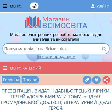
🌙
МЕНЮ
УВІЙТИ
ГОЛОВНА
ЧАСТІ ЗАПИТАННЯ
Магазин електронних розробок, матеріалів для
ЯК ТУТ КУПУВАТИ
вчителів та вихователів
ЯК ТУТ ПРОДАВАТИ
Як стати продавцем
ДОДАТИ РОЗРОБКУ
МЕНЮ КАТЕГОРІЙ
ХІТИ ПРОДАЖУ
Головна
Товари
ВСІ ТОВАРИ
ВПОДОБАНІ ТОВАРИ
ПРЕЗЕНТАЦІЯ . ВИДАТНІ ДАВНЬОГРЕЦЬКІ ЛІРИКИ.
ВИХОВАТЕЛЯМ ДНЗ
КОШИК
ТІРТЕЙ «ДОБРЕ ВМИРАТИ ТОМУ…». ІДЕАЛ
ГРОМАДЯНСЬКОЇ ДОБЛЕСТІ; ЛІТЕРАТУРНИЙ ІДЕАЛ
ПОЧАТКОВІ КЛАСИ
ГЕРОЯ.