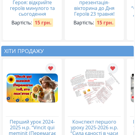
Героя: відкрийте
презентація-
героїв минулого та
вікторина до Дня
“
сьогодення
Героїв 23 травня!
Вартість:
15 грн.
Вартість:
15 грн.
ХІТИ ПРОДАЖУ
Перший урок 2024-
Конспект першого
2025 н.р. “Vincit qui
уроку 2025-2026 н.р.
meminit (Перемагає
“Сила єдності в часи