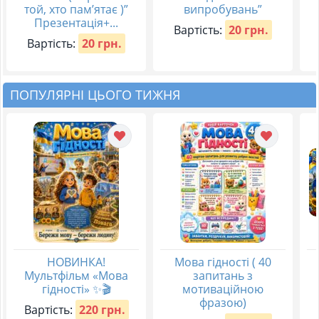
той, хто пам’ятає )”
випробувань”
Презентація+...
Вартість:
20 грн.
Вартість:
20 грн.
ПОПУЛЯРНІ ЦЬОГО ТИЖНЯ
НОВИНКА!
Мова гідності ( 40
Мультфільм «Мова
запитань з
гідності» ✨🎬
мотиваційною
фразою)
Вартість:
220 грн.