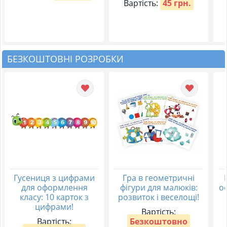
Вартість:
45 грн.
БЕЗКОШТОВНІ РОЗРОБКИ
Гусениця з цифрами
Гра в геометричні
для оформлення
фігури для малюків:
о
класу: 10 карток з
розвиток і веселощі!
цифрами!
Вартість:
Вартість:
Безкоштовно