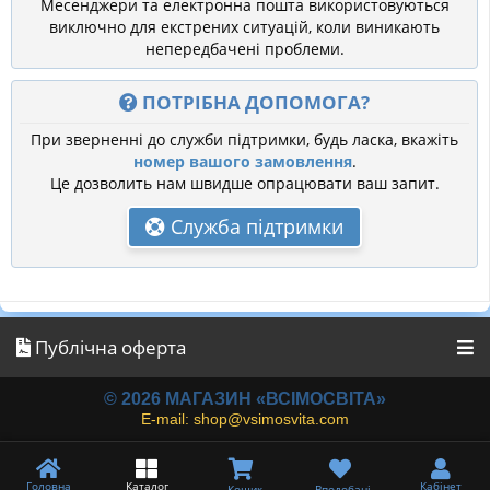
Месенджери та електронна пошта використовуються
виключно для екстрених ситуацій, коли виникають
непередбачені проблеми.
ПОТРІБНА ДОПОМОГА?
При зверненні до служби підтримки, будь ласка, вкажіть
номер вашого замовлення
.
Це дозволить нам швидше опрацювати ваш запит.
Служба підтримки
Публічна оферта
© 2026 МАГАЗИН «ВСІМОСВІТА»
E-mail: shop@vsimosvita.com
Головна
Каталог
Кабінет
Кошик
Вподобані