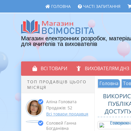
ГОЛОВНА
ЧАСТІ ЗАПИТАННЯ
Магазин електронних розробок, матеріа
для вчителів та вихователів
ВСІ ТОВАРИ
ВИХОВАТЕЛЯМ ДНЗ
ТОП ПРОДАВЦІВ ЦЬОГО
Головна
То
МІСЯЦЯ
ВИКОРИС
Аліна Головата
ПУБЛІКА
Продажів: 52
ДОСТУПУ
Всі товари продавця
Соловей Ганна
Богданівна