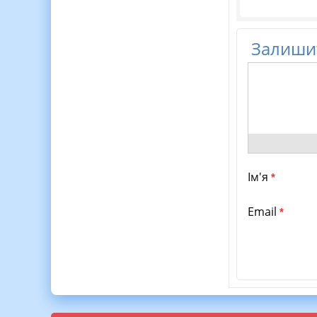
Залишит
Ім'я
*
Email
*