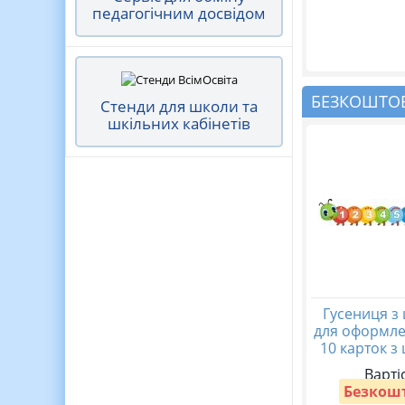
педагогічним досвідом
БЕЗКОШТОВ
Стенди для школи та
шкільних кабінетів
Гусениця з
для оформле
10 карток з
Варті
Безкош