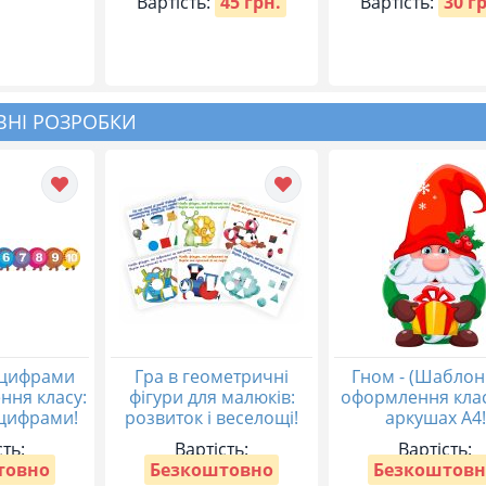
Вартість:
45 грн.
Вартість:
30 г
НІ РОЗРОБКИ
 цифрами
Гра в геометричні
Гном - (Шаблон
ння класу:
фігури для малюків:
оформлення клас
 цифрами!
розвиток і веселощі!
аркушах А4!
сть:
Вартість:
Вартість:
товно
Безкоштовно
Безкоштовн