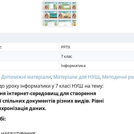
:
PPTX
7 клас
Інформатика
:
Допоміжні матеріали
,
Матеріали для НУШ
,
Методичні роз
до уроку інформатики у 7 класі НУШ на тему:
я інтернет-середовищ для створення
ї спільних документів різних видів. Рівні
нхронізація даних.
бі:
 налаштування;