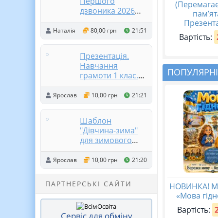
Першого
(Перемагає
дзвоника 2026
пам’ят
«Ми на світлій
Презента
хвилі. Пароль до
Наталія
80,00 грн
21:51
Вартість:
шкільної мережі»
Презентація.
Навчання
ПОПУЛЯРНІ
грамоти 1 клас.
Мовні ігри
Ярослав
10,00 грн
21:21
Шаблон
"Дівчина-зима"
для зимового
оформлення
класу
Ярослав
10,00 грн
21:20
ПАРТНЕРСЬКІ САЙТИ
НОВИНКА! М
«Мова гідн
Вартість:
Сервіс для обміну