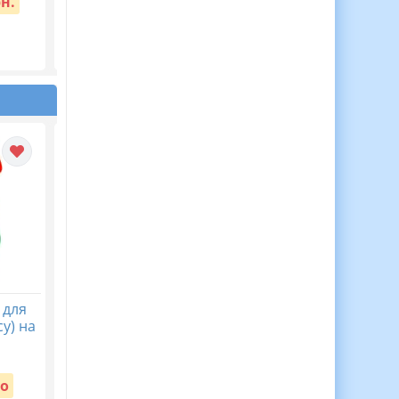
рн.
О.В. (105 год /3 год н
тиждень)
Вартість:
65 грн.
 для
30 Медалей Для
Віночок пам’яті. Пост
у) на
Мотивації Дітей до
безкоштовний до Дн
Навчання!
пам’яті жертв
голодомору 32-33 рр
Вартість:
о
Безкоштовно
Вартість: