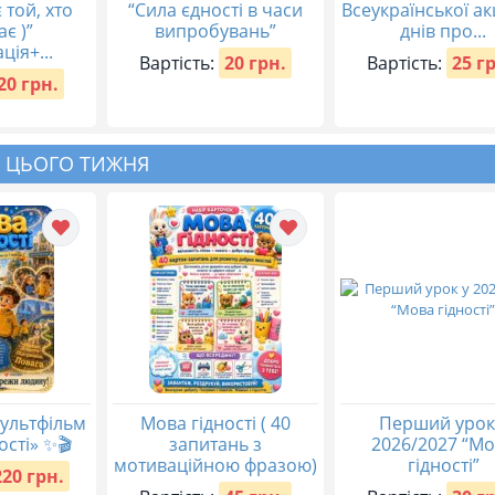
 той, хто
“Сила єдності в часи
Всеукраїнської акц
ає )”
випробувань”
днів про...
ція+...
Вартість:
20 грн.
Вартість:
25 г
20 грн.
 ЦЬОГО ТИЖНЯ
ультфільм
Мова гідності ( 40
Перший урок
ості» ✨🎬
запитань з
2026/2027 “М
мотиваційною фразою)
гідності”
220 грн.