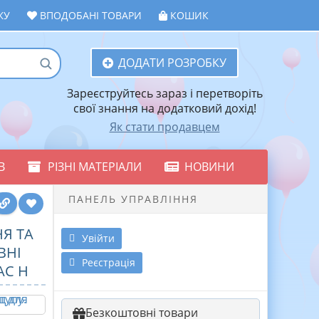
ЖУ
ВПОДОБАНІ ТОВАРИ
КОШИК
ДОДАТИ РОЗРОБКУ
Зареєструйтесь зараз і перетворіть
свої знання на додатковий дохід!
Як стати продавцем
В
РІЗНІ МАТЕРІАЛИ
НОВИНИ
ПАНЕЛЬ УПРАВЛІННЯ
Я ТА
Увійти
ВНІ
Реєстрація
АС Н
Безкоштовні товари