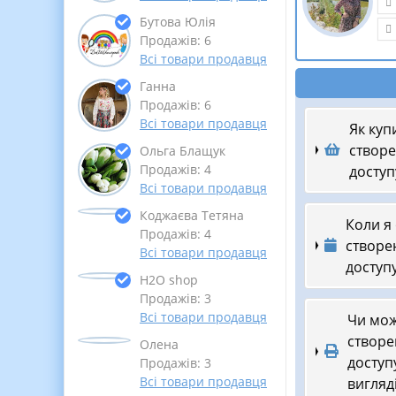
Бутова Юлія
Продажів: 6
Всі товари продавця
Ганна
Продажів: 6
Всі товари продавця
Як куп
створе
Ольга Блащук
Продажів: 4
доступ
Всі товари продавця
Коджаєва Тетяна
Коли я
Продажів: 4
створен
Всі товари продавця
доступу
Н2О shop
Продажів: 3
Всі товари продавця
Чи мож
створен
Олена
доступ
Продажів: 3
Всі товари продавця
вигляд