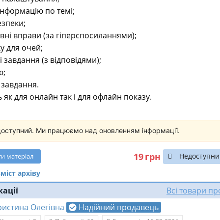
інформацію по темі;
езпеки;
вні вправи (за гіперспосиланнями);
у для очей;
 завдання (з відповідями);
ю;
завдання.
 як для онлайн так і для офлайн показу.
доступний. Ми працюємо над оновленням інформації.
19
грн
Недоступни
ти
матеріал
міст архіву
кації
Всі товари п
ристина Олегівна
Надійний продавець