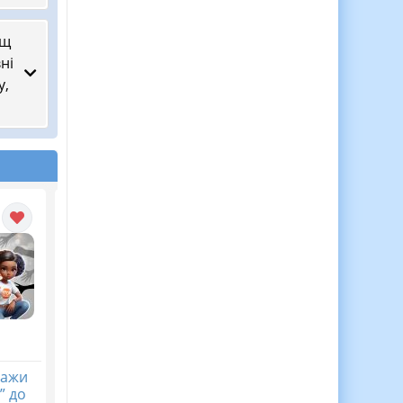
ищ
ні
у,
кажи
Календарне
Діагностична
” до
планування з ГР.
контрольна робота