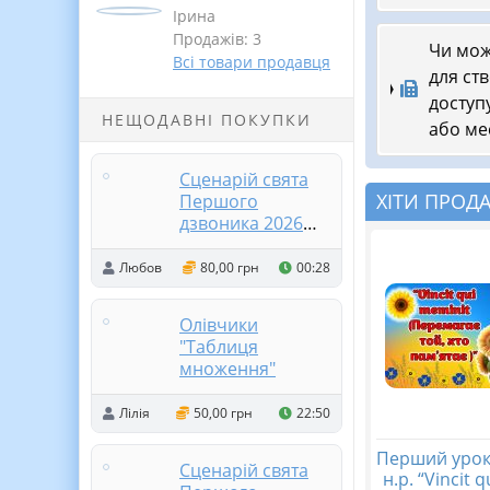
Ірина
Продажів: 3
Чи мож
Всі товари продавця
для ств
доступ
НЕЩОДАВНІ ПОКУПКИ
або ме
Сценарій свята
ХІТИ ПРОД
Першого
дзвоника 2026
«Ми на світлій
хвилі. Пароль до
Любов
80,00 грн
00:28
шкільної мережі»
Олівчики
"Таблиця
множення"
Лілія
50,00 грн
22:50
Перший урок
Сценарій свята
н.р. “Vincit 