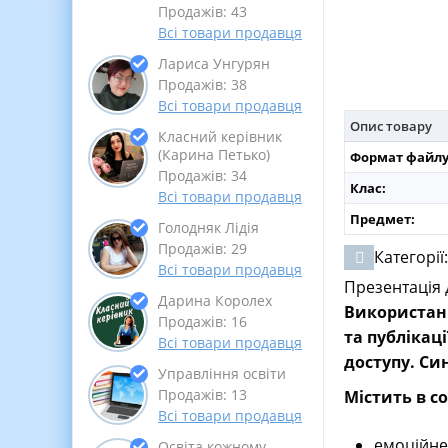
Продажів: 43
Всі товари продавця
Лариса Унгурян
Продажів: 38
Всі товари продавця
Опис товару
Класний керівник
(Карина Петько)
Формат файлу
Продажів: 34
Клас:
Всі товари продавця
Предмет:
Голодняк Лідія
Продажів: 29
Категорії
Всі товари продавця
Презентація 
Дарина Королех
Використанн
Продажів: 16
та публікаці
Всі товари продавця
доступу. Си
Управління освіти
Продажів: 13
Містить в со
Всі товари продавця
емоційне
Освіта кожному