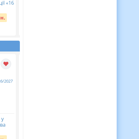
ії «16
Українська література.
хімія 7 клас НУШ Тем
8 клас НУШ. Авраменко
4. Моделюємо фізичн
О. М. (70 год / 2 год на...
та хімічні явища
рн.
Вартість:
65 грн.
Вартість:
40 грн.
 у
ЦІКАВА ЖИВА АБЕТКА
КАЛЕНДАРНЕ
ова
— аплікації для дітей! 🌟
ПЛАНУВАННЯ із ГР.
Українська мова 9
Вартість:
55 грн.
кл.НУШ. ЗАБОЛОТНИ