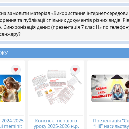
на замовити матеріал «Використання інтернет-середов
орення та публікації спільних документів різних видів. Рів
у. Синхронізація даних (презентація 7 клас Н» по телефон
сенжеру?
АЖУ
 2024-2025
Конспект першого
Презентація “С
qui meminit
уроку 2025-2026 н.р.
“Ні!” насильству