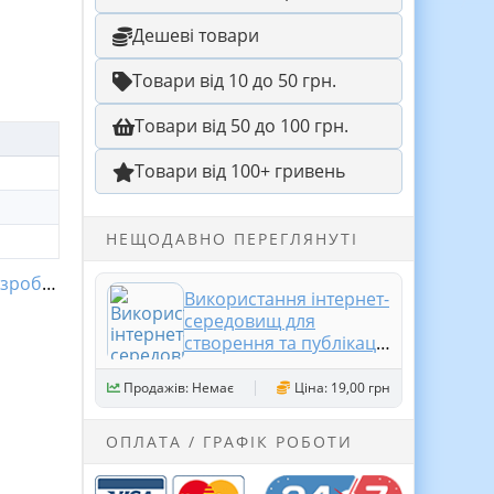
Дешеві товари
Товари від 10 до 50 грн.
Товари від 50 до 100 грн.
Товари від 100+ гривень
НЕЩОДАВНО ПЕРЕГЛЯНУТІ
робки
Використання інтернет-
середовищ для
створення та публікації
спільних документів
різних видів. Рівні
Продажів: Немає
Ціна: 19,00 грн
доступу. Синхронізація
даних (презентація 7
ОПЛАТА / ГРАФІК РОБОТИ
клас Н