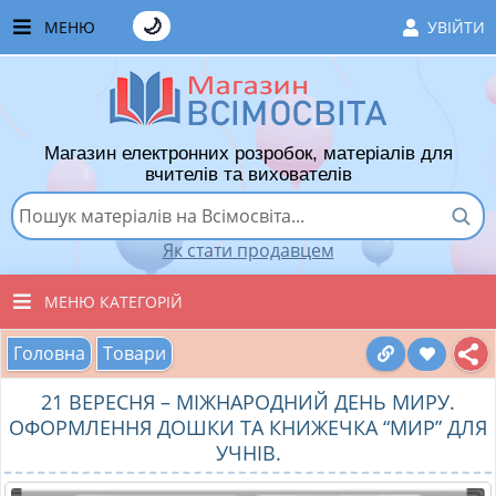
🌙
МЕНЮ
УВІЙТИ
ГОЛОВНА
ЧАСТІ ЗАПИТАННЯ
Магазин електронних розробок, матеріалів для
ЯК ТУТ КУПУВАТИ
вчителів та вихователів
ЯК ТУТ ПРОДАВАТИ
Як стати продавцем
ДОДАТИ РОЗРОБКУ
МЕНЮ КАТЕГОРІЙ
ХІТИ ПРОДАЖУ
Головна
Товари
ВСІ ТОВАРИ
ВПОДОБАНІ ТОВАРИ
21 ВЕРЕСНЯ – МІЖНАРОДНИЙ ДЕНЬ МИРУ.
ВИХОВАТЕЛЯМ ДНЗ
КОШИК
ОФОРМЛЕННЯ ДОШКИ ТА КНИЖЕЧКА “МИР” ДЛЯ
УЧНІВ.
ПОЧАТКОВІ КЛАСИ