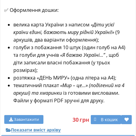
✅ Оформлення дошки:
велика карта України з написом
«Діти усієї
країни єдині, бажають миру рідній Україні!»
(9
аркушів, два варіанти оформлення);
голуби з побажання 10 штук (один голуб на А4)
та голуби для учнів
«Я бажаю Україні…”
, щоб
діти записали власні побажання (у трьох
розмірах);
розтяжка «ДЕНЬ МИРУ» (одна літера на А4);
тематичний плакат
«Мир – це…» (поділений на 4
аркуші) та хмаринки
із готовими висловами.
Файли у форматі PDF зручні для друку.
30
грн
В кошик
Завантажити
Показати вміст архіву