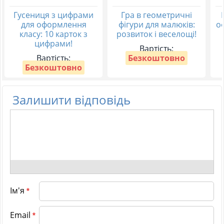
Гусениця з цифрами
Гра в геометричні
для оформлення
фігури для малюків:
о
класу: 10 карток з
розвиток і веселощі!
цифрами!
Вартість:
Вартість:
Безкоштовно
Безкоштовно
Залишити відповідь
Ім'я
*
Email
*