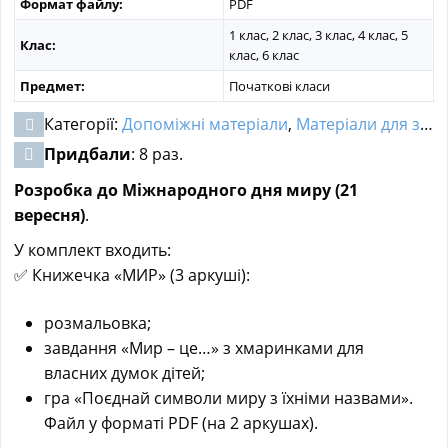
Формат файлу:
PDF
1 клас, 2 клас, 3 клас, 4 клас, 5
Клас:
клас, 6 клас
Предмет:
Початкові класи
Категорії:
Допоміжні матеріали
,
Матеріали для заходів
Придбали
: 8 раз.
Розробка до Міжнародного дня миру (21
вересня)
.
У комплект входить:
✅ Книжечка «МИР» (3 аркуші):
розмальовка;
завдання «Мир – це…» з хмаринками для
власних думок дітей;
гра «Поєднай символи миру з їхніми назвами».
Файл у форматі PDF (на 2 аркушах).