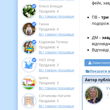
фейк, зав
Ольга Блащук
Продажів: 4
Всі товари продавця
ПВ –
три
подорож 
Ганна
Продажів: 4
Всі товари продавця
ДМ –
зав
Коджаєва Тетяна
відповідн
Продажів: 4
Відповіді
Всі товари продавця
Н2О shop
Завантажи
Продажів: 3
Всі товари продавця
Показати в
Ірина
Автор публі
Продажів: 3
І
Всі товари продавця
Сотникова Наталія
Продажів: 3
Всі товари продавця