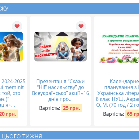
АЖУ
 2024-2025
Презентація “Скажи
Календарне
qui meminit
“Ні!” насильству” до
планування з 
 той, хто
Всеукраїнської акції «16
Українська літер
ає )”
днів про...
8 клас НУШ. Авр
ція+...
О. М. (70 год / 2 го
Вартість:
25 грн.
20 грн.
Вартість:
65 г
 ЦЬОГО ТИЖНЯ