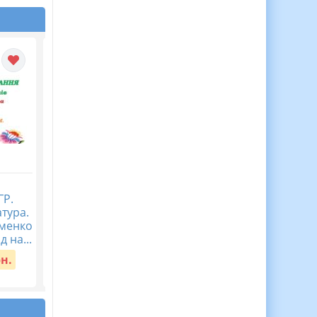
Журнал спостережень
Діагностична
ГР.
за дитиною з ООП,
контрольна робота
атура.
Журнал асистента
Пізнаємо природу 5
аменко
вчителя ВІДЕООГЛЯД
клас Тема 5. Пізнаєм
д на...
організм людини в
Вартість:
150 грн.
середов...
рн.
Вартість:
40 грн.