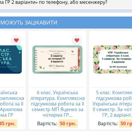
а ГР 2 варіанти» по телефону, або месенжеру?
 МОЖУТЬ ЗАЦІКАВИТИ
раїнська
6 клас. Українська
5 клас. Компле
Комплексна
література. Комплексна
підсумкова роб
обота за ІІ
підсумкова робота за ІІ
Українська літер
 Архипова
семестр МП Яценко за
ІІ семестр. За ч
рма ГР
чотирма ГР...
ГР, 2 варіант.
45 грн.
Вартість:
50 грн.
Вартість:
50 г