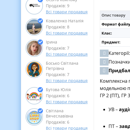
Продажів: 9
Всі товари продавця
Опис товару
Коваленко Наталія
Формат файлу
Продажів: 8
Всі товари продавця
Клас:
Ірина
Предмет:
Продажів: 7
Категорії
Всі товари продавця
Позначк
Босько Світлана
Петрівна
Придба
Продажів: 7
Комплексна п
Всі товари продавця
модельною пр
Бутова Юлія
ГР 2 (ПТ), ГР
Продажів: 6
Всі товари продавця
УВ –
ауді
Світлана
Вячеславівна
Продажів: 6
ПТ –
зав
Всі товари продавця