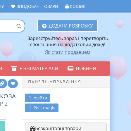
ЖУ
ВПОДОБАНІ ТОВАРИ
КОШИК
ДОДАТИ РОЗРОБКУ
Зареєструйтесь зараз і перетворіть
свої знання на додатковий дохід!
Як стати продавцем
В
РІЗНІ МАТЕРІАЛИ
НОВИНИ
ПАНЕЛЬ УПРАВЛІННЯ
МКОВА
Увійти
Р 2
Реєстрація
Безкоштовні товари