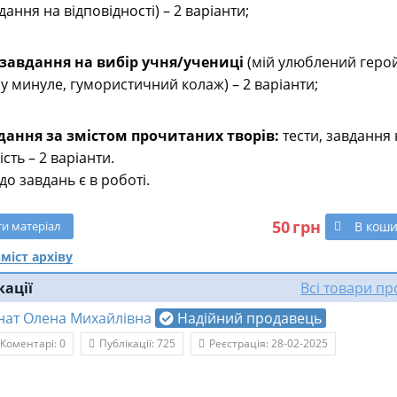
дання на відповідності) – 2 варіанти;
 завдання на вибір учня/учениці
(мій улюблений герой
у минуле, гумористичний колаж) – 2 варіанти;
дання за змістом прочитаних творів:
тести, завдання 
ість – 2 варіанти.
 до завдань є в роботі.
50
грн
В кош
ти
матеріал
міст архіву
кації
Всі товари п
гнат Олена Михайлівна
Надійний продавець
Коментарі: 0
Публікації: 725
Реєстрація: 28-02-2025