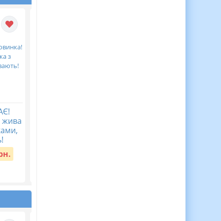
АЄ!
Мова гідності ( 40
Перший урок у
а жива
запитань з
2026/2027 “Мова
ками,
мотиваційною фразою)
гідності”
!
Вартість:
45 грн.
Вартість:
30 грн.
рн.