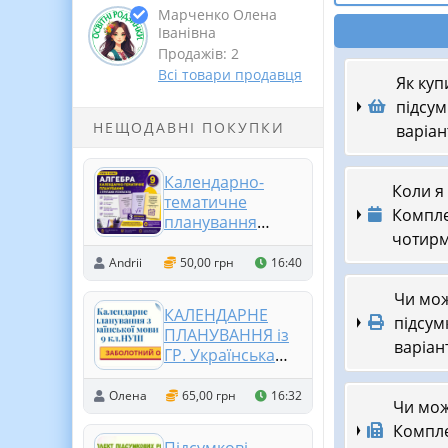
Марченко Олена
Іванівна
Продажів: 2
Всі товари продавця
Як куп
підсум
НЕЩОДАВНІ ПОКУПКИ
варіан
Календарно-
Коли я
тематичне
Компле
планування
чотирм
уроків алгебри 9
клас НУШ з
Andrii
50,00 грн
16:40
Групами
Чи мож
результатів
КАЛЕНДАРНЕ
підсум
ПЛАНУВАННЯ із
варіан
ГР. Українська
мова 9 кл.НУШ.
ЗАБОЛОТНИЙ
Олена
65,00 грн
16:32
Чи мож
О.В. (140 год /4
Компле
год на тиждень)