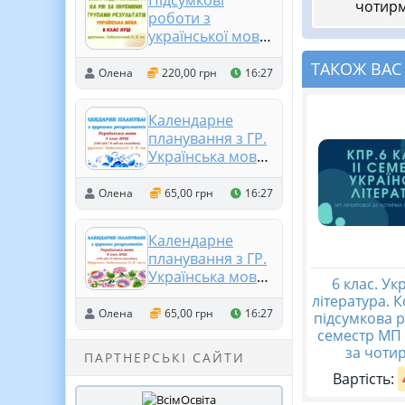
Підсумкові
чотирм
роботи з
української мови
на рік за
ТАКОЖ ВАС
окремими
Олена
220,00 грн
16:27
групами
результатів. 8
Календарне
клас НУШ
планування з ГР.
(підручник:
Українська мова.
Заболотний О. В.
5 клас НУШ.
та ін.)
Підручник:
Олена
65,00 грн
16:27
Заболотний О. В.
та ін. (140 год / 4
Календарне
год на тиждень)
планування з ГР.
Українська мова.
6 клас. Ук
8 клас НУШ.
література. 
Заболотний О. В.,
Олена
65,00 грн
16:27
підсумкова р
Заболотний В. В.
семестр МП
(140 год / 4 год на
за чоти
ПАРТНЕРСЬКІ САЙТИ
тиждень)
Вартість: