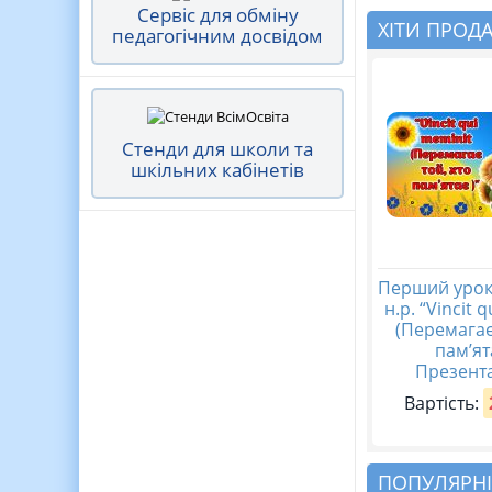
Сервіс для обміну
ХІТИ ПРОД
педагогічним досвідом
Стенди для школи та
шкільних кабінетів
Перший урок
н.р. “Vincit 
(Перемагає
пам’ят
Презента
Вартість:
ПОПУЛЯРНІ