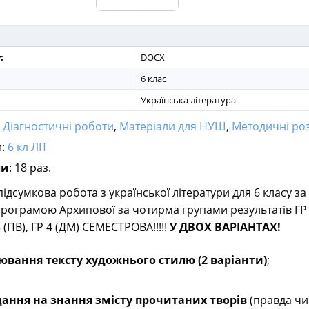
:
DOCX
6 клас
Українська література
:
Діагностичні роботи
,
Матеріали для НУШ
,
Методичні ро
и:
6 кл ЛІТ
ли
: 18 раз.
ідсумкова робота з української літератури для 6 класу за
ограмою Архипової за чотирма групами результатів ГР 1
 3 (ПВ), ГР 4 (ДМ) СЕМЕСТРОВА!!!!!
У ДВОХ ВАРІАНТАХ!
ювання тексту художнього стилю (2 варіанти)
;
дання на знання змісту прочитаних творів
(правда чи