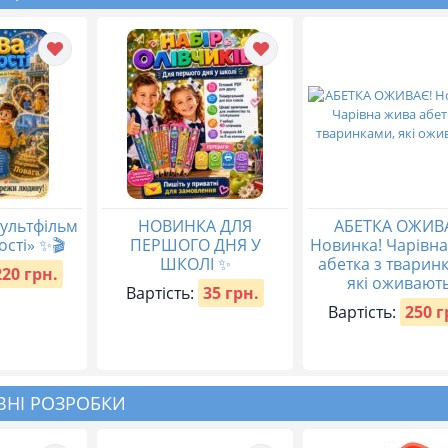
ультфільм
НОВИНКА ДЛЯ
АБЕТКА ОЖИВ
ості» ✨🎬
ПЕРШОГО ДНЯ У
Новинка! Чарівн
ШКОЛІ ✨
абетка з тварин
220 грн.
які оживають
Вартість:
35 грн.
Вартість:
250 г
НІ РОЗРОБКИ