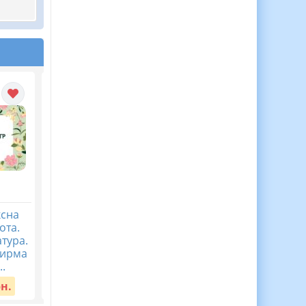
ксна
Комплексна підсумкова
Комплексна підсумко
ота.
робота 5 клас.
робота. 5 клас.
атура.
Українська література ІІ
Українська
отирма
семестр, за чотирма ГР
література”Музика
..
(семестрова ...
поетичного слова” ...
рн.
Вартість:
50 грн.
Вартість:
40 грн.