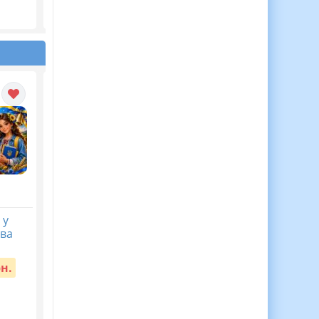
Вартість:
65 грн.
Вартість:
40 грн.
 у
ЦІКАВА ЖИВА АБЕТКА
КАЛЕНДАРНЕ
ова
— аплікації для дітей! 🌟
ПЛАНУВАННЯ із ГР.
Українська мова 9
Вартість:
55 грн.
кл.НУШ. ЗАБОЛОТНИ
рн.
О.В. (105 год /3 год н
тиждень)
Вартість:
65 грн.