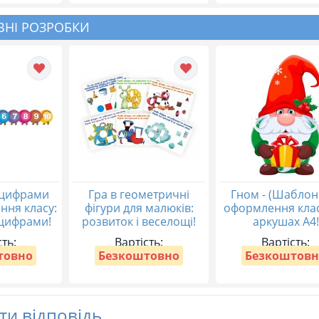
НІ РОЗРОБКИ
 цифрами
Гра в геометричні
Гном - (Шаблон
ння класу:
фігури для малюків:
оформлення клас
 цифрами!
розвиток і веселощі!
аркушах А4!
сть:
Вартість:
Вартість:
товно
Безкоштовно
Безкоштовн
и відповідь