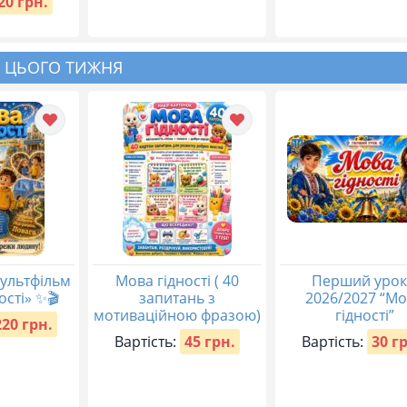
20 грн.
 ЦЬОГО ТИЖНЯ
ультфільм
Мова гідності ( 40
Перший урок
ості» ✨🎬
запитань з
2026/2027 “М
мотиваційною фразою)
гідності”
220 грн.
Вартість:
45 грн.
Вартість:
30 г