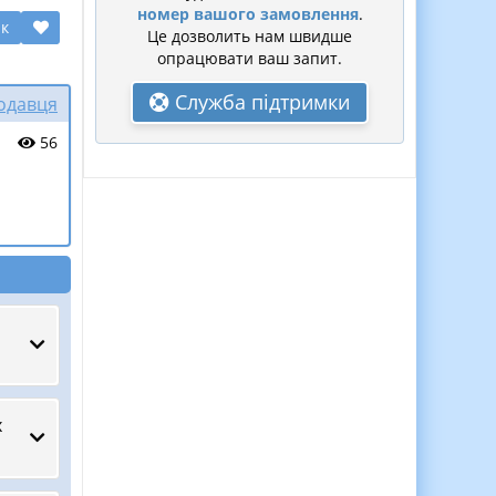
номер вашого замовлення
.
ик
Це дозволить нам швидше
опрацювати ваш запит.
Служба підтримки
родавця
56
х