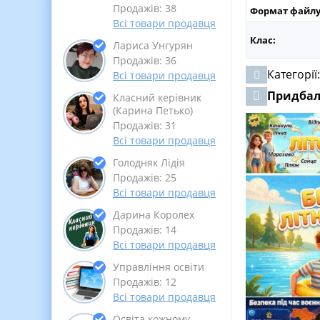
Продажів: 38
Формат файлу
Всі товари продавця
Клас:
Лариса Унгурян
Продажів: 36
Категорії
Всі товари продавця
Придба
Класний керівник
(Карина Петько)
Продажів: 31
Всі товари продавця
Голодняк Лідія
Продажів: 25
Всі товари продавця
Дарина Королех
Продажів: 14
Всі товари продавця
Управління освіти
Продажів: 12
Всі товари продавця
Освіта кожному