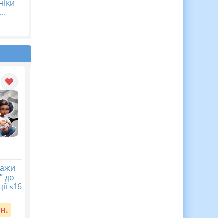
ніки
..
кажи
Календарне
Діагностична
” до
планування з ГР.
контрольна робота
ії «16
Українська література.
хімія 7 клас НУШ Тем
8 клас НУШ. Авраменко
4. Моделюємо фізичн
О. М. (70 год / 2 год на...
та хімічні явища
рн.