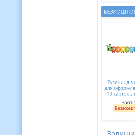
БЕЗКОШТОВ
Гусениця з
для оформле
10 карток з
Варті
Безкош
Залишит