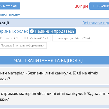
30
грн
В кош
ти
матеріал
міст архіву
кації
Всі товари п
арина Королех
Надійний продавець
Коментарі: 1
Публікації: 171
Реєстрація: 24-05-2024
Посада: Вчитель інформатики
ЧАСТІ ЗАПИТАННЯ ТА ВІДПОВІДІ
ити матеріал «Безпечні літні канікули. БЖД на літніх
улах»?
 отримаю матеріал «Безпечні літні канікули. БЖД на літні
лах»?