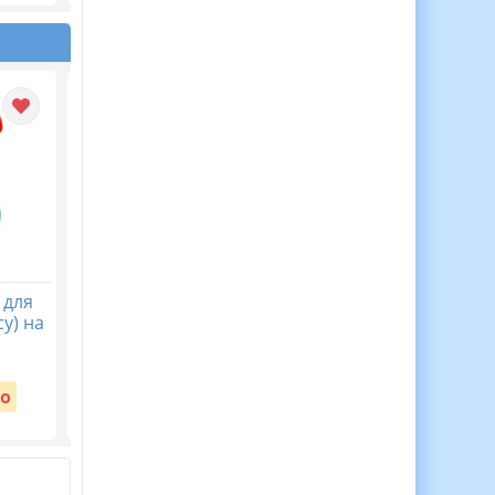
 для
30 Медалей Для
Віночок пам’яті. Пост
у) на
Мотивації Дітей до
безкоштовний до Дн
Навчання!
пам’яті жертв
голодомору 32-33 рр
Вартість:
о
Безкоштовно
Вартість:
Безкоштовно