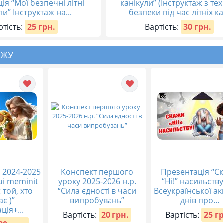
ія “Мої безпечні літні
канікули” (Інструктаж з тех
ли” Інструктаж на...
безпеки під час літніх ка.
ртість:
25 грн.
Вартість:
30 грн.
АЖУ
 2024-2025
Конспект першого
Презентація “С
qui meminit
уроку 2025-2026 н.р.
“Ні!” насильству
 той, хто
“Сила єдності в часи
Всеукраїнської акц
ає )”
випробувань”
днів про...
ція+...
Вартість:
20 грн.
Вартість:
25 г