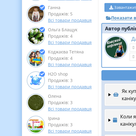
Ганна
Завантажи
Продажів: 5
Показати в
Всі товари продавця
Автор публі
Ольга Блащук
Продажів: 4
Д
Всі товари продавця
Коджаєва Тетяна
Продажів: 4
Всі товари продавця
Н2О shop
Продажів: 3
Всі товари продавця
Як куп
Олена
канік
Продажів: 3
Всі товари продавця
Коли я
Ірина
каніку
Продажів: 3
Всі товари продавця