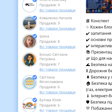
Продажів: 9
Всі товари продавця
Коваленко Наталія
📘 Конспект
Продажів: 9
✨ Кожен блок
Всі товари продавця
✔️ запитання
Ірина
✔️ основні п
Продажів: 8
✔️ інтеракти
Всі товари продавця
📚 Презентаці
Босько Світлана
🌿 Що для на
Петрівна
🌊 Безпека на
Продажів: 7
Всі товари продавця
🚦 Дорожня б
🌲 Безпека у 
Світлана
Вячеславівна
🏠 Безпека в
Продажів: 6
(газ, електри
Всі товари продавця
📱 Інтернет-
Бутова Юлія
🛡 Безпека пі
Продажів: 6
💛 Побажанн
Всі товари продавця