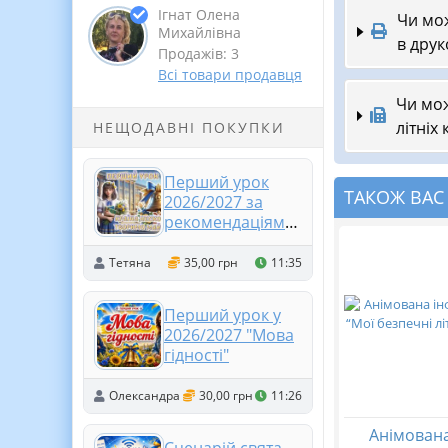
Ігнат Олена
Чи мож
Михайлівна
в друк
Продажів: 3
Всі товари продавця
Чи мож
літніх
НЕЩОДАВНІ ПОКУПКИ
Перший урок
ТАКОЖ ВАС
2026/2027 за
рекомендаціями
МОН 5-11 клас.
Презентація +
Тетяна
35,00 грн
11:35
розтяжка +
конспект +
Перший урок у
роздатковий +
2026/2027 "Мова
оформлення
гідності"
Олександра
30,00 грн
11:26
Анімована