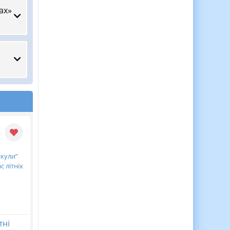
ах»
тні