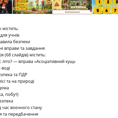
 містить:
 для учнів
равила безпеки
вні вправи та завдання
я (68 слайдів) містить:
с літо? — вправа «Асоціативний кущ»
 воді
езпека та ПДР
лісі та на природі
дома
ка, побут)
безпека
д час воєнного стану
я та передбачення