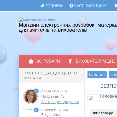
ГОЛОВНА
ЧАСТІ ЗАПИТАННЯ
Магазин електронних розробок, матеріа
для вчителів та вихователів
ВСІ ТОВАРИ
ВИХОВАТЕЛЯМ ДНЗ
ТОП ПРОДАВЦІВ ЦЬОГО
Головна
То
МІСЯЦЯ
БЕЗПЕ
Аліна Головата
Продажів: 43
Всі товари продавця
Соловей Ганна
Опис товару
Богданівна