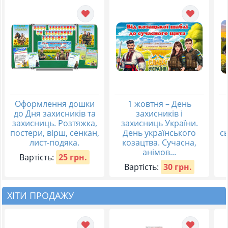
Оформлення дошки
1 жовтня – День
до Дня захисників та
захисників і
захисниць. Розтяжка,
захисниць України.
постери, вірш, сенкан,
День українського
с
лист-подяка.
козацтва. Сучасна,
анімов...
Вартість:
25 грн.
Вартість:
30 грн.
ХІТИ ПРОДАЖУ