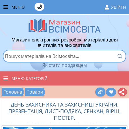
🌙
МЕНЮ
УВІЙТИ
ГОЛОВНА
ЧАСТІ ЗАПИТАННЯ
Магазин електронних розробок, матеріалів для
ЯК ТУТ КУПУВАТИ
вчителів та вихователів
ЯК ТУТ ПРОДАВАТИ
Як стати продавцем
ДОДАТИ РОЗРОБКУ
МЕНЮ КАТЕГОРІЙ
ХІТИ ПРОДАЖУ
Головна
Товари
ВСІ ТОВАРИ
ВПОДОБАНІ ТОВАРИ
ДЕНЬ ЗАХИСНИКА ТА ЗАХИСНИЦІ УКРАЇНИ.
ВИХОВАТЕЛЯМ ДНЗ
КОШИК
ПРЕЗЕНТАЦІЯ, ЛИСТ-ПОДЯКА, СЕНКАН, ВІРШ,
ПОСТЕР.
ПОЧАТКОВІ КЛАСИ