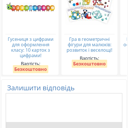
Гусениця з цифрами
Гра в геометричні
для оформлення
фігури для малюків:
о
класу: 10 карток з
розвиток і веселощі!
цифрами!
Вартість:
Вартість:
Безкоштовно
Безкоштовно
Залишити відповідь