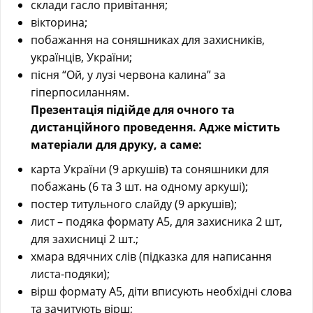
склади гасло привітання;
вікторина;
побажання на соняшниках для захисників,
українців, України;
пісня “Ой, у лузі червона калина” за
гіперпосиланням.
Презентація підійде для очного та
дистанційного проведення. Адже містить
матеріали для друку, а саме:
карта України (9 аркушів) та соняшники для
побажань (6 та 3 шт. на одному аркуші);
постер титульного слайду (9 аркушів);
лист – подяка формату А5, для захисника 2 шт,
для захисниці 2 шт.;
хмара вдячних слів (підказка для написання
листа-подяки);
вірш формату А5, діти вписують необхідні слова
та зачитують вірш;