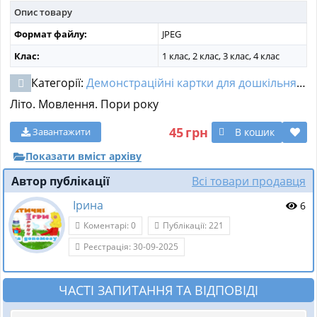
Опис товару
МАТЕРІАЛИ З ПРЕДМЕТІВ
Формат файлу:
JPEG
РІЗНІ МАТЕРІАЛИ
Клас:
1 клас, 2 клас, 3 клас, 4 клас
Категорії:
Демонстраційні картки для дошкільнят
,
Д
НОВИНИ
Літо. Мовлення. Пори року
45
грн
В кошик
Завантажити
Показати вміст архіву
Автор публікації
Всі товари продавця
Ірина
6
Коментарі: 0
Публікації: 221
Реєстрація: 30-09-2025
ЧАСТІ ЗАПИТАННЯ ТА ВІДПОВІДІ