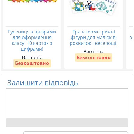
Гусениця з цифрами
Гра в геометричні
для оформлення
фігури для малюків:
о
класу: 10 карток з
розвиток і веселощі!
цифрами!
Вартість:
Вартість:
Безкоштовно
Безкоштовно
Залишити відповідь