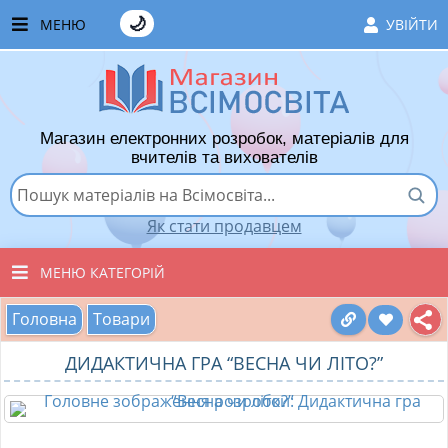
🌙
МЕНЮ
УВІЙТИ
ГОЛОВНА
ЧАСТІ ЗАПИТАННЯ
Магазин електронних розробок, матеріалів для
ЯК ТУТ КУПУВАТИ
вчителів та вихователів
ЯК ТУТ ПРОДАВАТИ
Як стати продавцем
ДОДАТИ РОЗРОБКУ
МЕНЮ КАТЕГОРІЙ
ХІТИ ПРОДАЖУ
Головна
Товари
ВСІ ТОВАРИ
ВПОДОБАНІ ТОВАРИ
ДИДАКТИЧНА ГРА “ВЕСНА ЧИ ЛІТО?”
ВИХОВАТЕЛЯМ ДНЗ
КОШИК
ПОЧАТКОВІ КЛАСИ