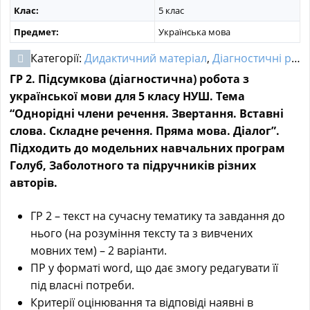
Клас:
5 клас
Предмет:
Українська мова
Категорії:
Дидактичний матеріал
,
Діагностичні роботи
ГР 2. Підсумкова (діагностична) робота з
української мови для 5 класу НУШ. Тема
“Однорідні члени речення. Звертання. Вставні
слова. Складне речення. Пряма мова. Діалог”.
Підходить до модельних навчальних програм
Голуб, Заболотного та підручників різних
авторів.
ГР 2 – текст на сучасну тематику та завдання до
нього (на розуміння тексту та з вивчених
мовних тем) – 2 варіанти.
ПР у форматі word, що дає змогу редагувати її
під власні потреби.
Критерії оцінювання та відповіді наявні в