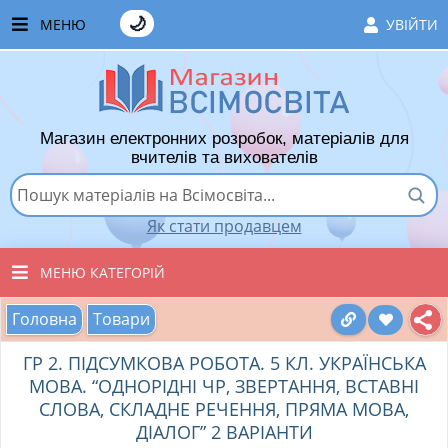
🌙
МЕНЮ
УВІЙТИ
ГОЛОВНА
ЧАСТІ ЗАПИТАННЯ
Магазин електронних розробок, матеріалів для
ЯК ТУТ КУПУВАТИ
вчителів та вихователів
ЯК ТУТ ПРОДАВАТИ
Як стати продавцем
ДОДАТИ РОЗРОБКУ
МЕНЮ КАТЕГОРІЙ
ХІТИ ПРОДАЖУ
Головна
Товари
ВСІ ТОВАРИ
ВПОДОБАНІ ТОВАРИ
ГР 2. ПІДСУМКОВА РОБОТА. 5 КЛ. УКРАЇНСЬКА
ВИХОВАТЕЛЯМ ДНЗ
КОШИК
МОВА. “ОДНОРІДНІ ЧР, ЗВЕРТАННЯ, ВСТАВНІ
СЛОВА, СКЛАДНЕ РЕЧЕННЯ, ПРЯМА МОВА,
ПОЧАТКОВІ КЛАСИ
ДІАЛОГ” 2 ВАРІАНТИ