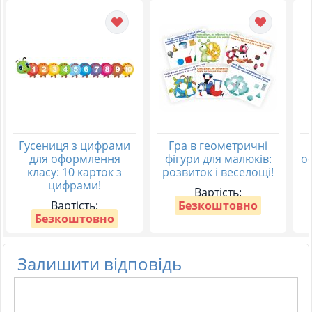
Гусениця з цифрами
Гра в геометричні
для оформлення
фігури для малюків:
о
класу: 10 карток з
розвиток і веселощі!
цифрами!
Вартість:
Вартість:
Безкоштовно
Безкоштовно
Залишити відповідь