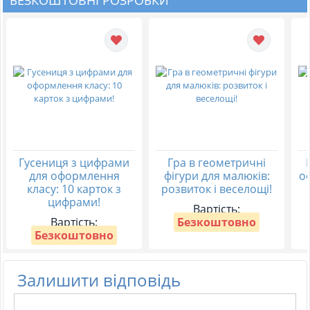
Гусениця з цифрами
Гра в геометричні
для оформлення
фігури для малюків:
о
класу: 10 карток з
розвиток і веселощі!
цифрами!
Вартість:
Вартість:
Безкоштовно
Безкоштовно
Залишити відповідь