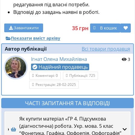
редагування під власні потреби.
Відповіді до завдань наявні в роботі.
35
грн
В кошик
Завантажити
Показати вміст архіву
Автор публікації
Всі товари продавця
Ігнат Олена Михайлівна
3
Надійний продавець
Коментарі: 0
Публікації: 725
Реєстрація: 28-02-2025
ЧАСТІ ЗАПИТАННЯ ТА ВІДПОВІДІ
Як купити матеріал «ГР 4. Підсумкова
(діагностична) робота. Укр. мова. 5 клас
“Фонетика. Графіка. Орфоепія. Орфографія”