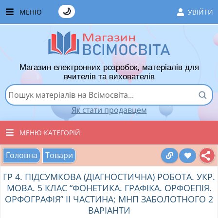
🌙
МЕНЮ
УВІЙТИ
ГОЛОВНА
ЧАСТІ ЗАПИТАННЯ
Магазин електронних розробок, матеріалів для
ЯК ТУТ КУПУВАТИ
вчителів та вихователів
ЯК ТУТ ПРОДАВАТИ
Як стати продавцем
ДОДАТИ РОЗРОБКУ
МЕНЮ КАТЕГОРІЙ
ХІТИ ПРОДАЖУ
Головна
Товари
ВСІ ТОВАРИ
ВПОДОБАНІ ТОВАРИ
ГР 4. ПІДСУМКОВА (ДІАГНОСТИЧНА) РОБОТА. УКР.
ВИХОВАТЕЛЯМ ДНЗ
КОШИК
МОВА. 5 КЛАС “ФОНЕТИКА. ГРАФІКА. ОРФОЕПІЯ.
ОРФОГРАФІЯ” ІІ ЧАСТИНА; МНП ЗАБОЛОТНОГО 2
ПОЧАТКОВІ КЛАСИ
ВАРІАНТИ