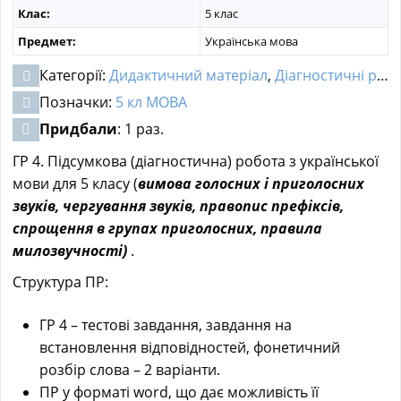
Клас:
5 клас
Предмет:
Українська мова
Категорії:
Дидактичний матеріал
,
Діагностичні роботи
Позначки:
5 кл МОВА
Придбали
: 1 раз.
ГР 4. Підсумкова (діагностична) робота з української
мови для 5 класу (
вимова голосних і приголосних
звуків, чергування звуків, правопис префіксів,
спрощення в групах приголосних, правила
милозвучності)
.
Структура ПР:
ГР 4 – тестові завдання, завдання на
встановлення відповідностей, фонетичний
розбір слова – 2 варіанти.
ПР у форматі word, що дає можливість її