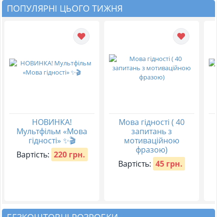
ПОПУЛЯРНІ ЦЬОГО ТИЖНЯ
НОВИНКА!
Мова гідності ( 40
Мультфільм «Мова
запитань з
гідності» ✨🎬
мотиваційною
фразою)
Вартість:
220 грн.
Вартість:
45 грн.
БЕЗКОШТОВНІ РОЗРОБКИ