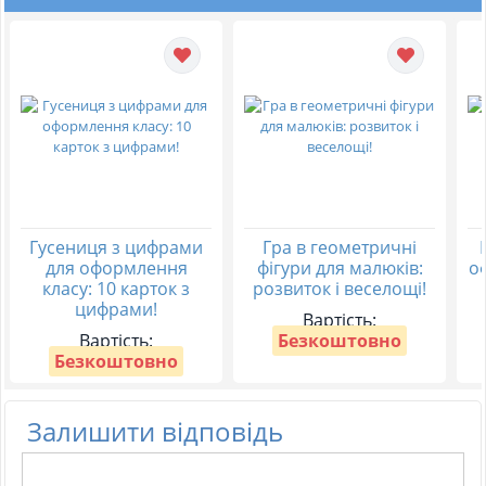
Гусениця з цифрами
Гра в геометричні
для оформлення
фігури для малюків:
о
класу: 10 карток з
розвиток і веселощі!
цифрами!
Вартість:
Вартість:
Безкоштовно
Безкоштовно
Залишити відповідь