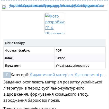
МАТЕРІАЛИ З ПРЕДМЕТІВ
РІЗНІ МАТЕРІАЛИ
НОВИНИ
Опис товару
Формат файлу:
PDF
Клас:
8 клас
Предмет:
Українська література
Категорії:
Дидактичний матеріал
,
Діагностичні роботи
Завдання охоплюють матеріал розвитку української
літератури в період суспільно-культурного
відродження, формування козацького епосу,
зародження барокової поезії.
Твори для перевірки знань: