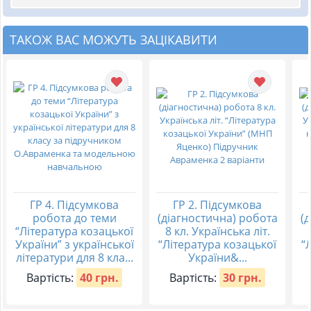
ТАКОЖ ВАС МОЖУТЬ ЗАЦІКАВИТИ
ГР 4. Підсумкова
ГР 2. Підсумкова
робота до теми
(діагностична) робота
(
“Література козацької
8 кл. Українська літ.
України” з української
“Література козацької
“
літератури для 8 кла...
України&...
Вартість:
40 грн.
Вартість:
30 грн.