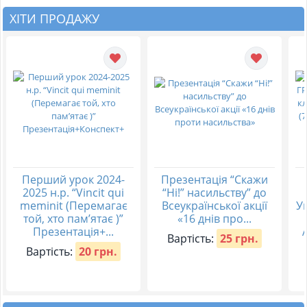
ХІТИ ПРОДАЖУ
Перший урок 2024-
Презентація “Скажи
2025 н.р. “Vincit qui
“Ні!” насильству” до
meminit (Перемагає
Всеукраїнської акції
Ук
той, хто пам’ятає )”
«16 днів про...
Презентація+...
Вартість:
25 грн.
Вартість:
20 грн.