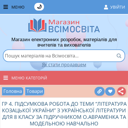
🌙
МЕНЮ
УВІЙТИ
ГОЛОВНА
ЧАСТІ ЗАПИТАННЯ
Магазин електронних розробок, матеріалів для
ЯК ТУТ КУПУВАТИ
вчителів та вихователів
ЯК ТУТ ПРОДАВАТИ
Як стати продавцем
ДОДАТИ РОЗРОБКУ
МЕНЮ КАТЕГОРІЙ
ХІТИ ПРОДАЖУ
Головна
Товари
ВСІ ТОВАРИ
ВПОДОБАНІ ТОВАРИ
ГР 4. ПІДСУМКОВА РОБОТА ДО ТЕМИ “ЛІТЕРАТУРА
ВИХОВАТЕЛЯМ ДНЗ
КОШИК
КОЗАЦЬКОЇ УКРАЇНИ” З УКРАЇНСЬКОЇ ЛІТЕРАТУРИ
ДЛЯ 8 КЛАСУ ЗА ПІДРУЧНИКОМ О.АВРАМЕНКА ТА
ПОЧАТКОВІ КЛАСИ
МОДЕЛЬНОЮ НАВЧАЛЬНО