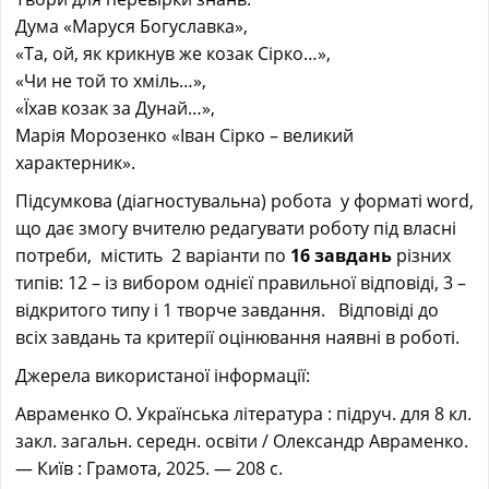
Дума «Маруся Богуславка»,
«Та, ой, як крикнув же козак Сірко…»,
«Чи не той то хміль…»,
«Їхав козак за Дунай…»,
Марія Морозенко «Іван Сірко – великий
характерник».
Підсумкова (діагностувальна) робота у форматі word,
що дає змогу вчителю редагувати роботу під власні
потреби, містить 2 варіанти по
16 завдань
різних
типів: 12 – із вибором однієї правильної відповіді, 3 –
відкритого типу і 1 творче завдання. Відповіді до
всіх завдань та критерії оцінювання наявні в роботі.
Джерела використаної інформації:
Авраменко О. Українська література : підруч. для 8 кл.
закл. загальн. середн. освіти / Олександр Авраменко.
— Київ : Грамота, 2025. — 208 с.