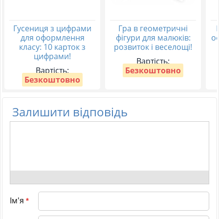
Гусениця з цифрами
Гра в геометричні
для оформлення
фігури для малюків:
о
класу: 10 карток з
розвиток і веселощі!
цифрами!
Вартість:
Вартість:
Безкоштовно
Безкоштовно
Залишити відповідь
Ім'я
*