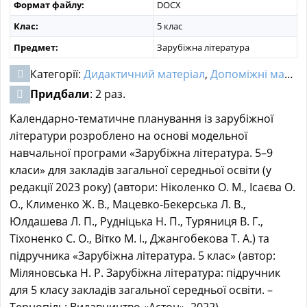
Формат файлу:
DOCX
Клас:
5 клас
Предмет:
Зарубіжна література
Категорії:
Дидактичний матеріал
,
Допоміжні матеріали
Придбали
: 2 раз.
Календарно-тематичне планування із зарубіжної
літератури розроблено на основі модельної
навчальної програми «Зарубіжна література. 5–9
класи» для закладів загальної середньої освіти (у
редакції 2023 року) (автори: Ніколенко О. М., Ісаєва О.
О., Клименко Ж. В., Мацевко-Бекерська Л. В.,
Юлдашева Л. П., Рудніцька Н. П., Туряниця В. Г.,
Тіхоненко С. О., Вітко М. І., Джангобекова Т. А.) та
підручника «Зарубіжна література. 5 клас» (автор:
Міляновська Н. Р. Зарубіжна література: підручник
для 5 класу закладів загальної середньої освіти. –