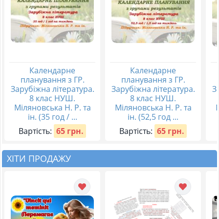
Календарне
Календарне
планування з ГР.
планування з ГР.
Зарубіжна література.
Зарубіжна література.
З
8 клас НУШ.
8 клас НУШ.
Міляновська Н. Р. та
Міляновська Н. Р. та
ін. (35 год / ...
ін. (52,5 год ...
Вартість:
65 грн.
Вартість:
65 грн.
ХІТИ ПРОДАЖУ