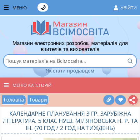
🌙
МЕНЮ
УВІЙТИ
ГОЛОВНА
ЧАСТІ ЗАПИТАННЯ
Магазин електронних розробок, матеріалів для
ЯК ТУТ КУПУВАТИ
вчителів та вихователів
ЯК ТУТ ПРОДАВАТИ
Як стати продавцем
ДОДАТИ РОЗРОБКУ
МЕНЮ КАТЕГОРІЙ
ХІТИ ПРОДАЖУ
Головна
Товари
ВСІ ТОВАРИ
ВПОДОБАНІ ТОВАРИ
КАЛЕНДАРНЕ ПЛАНУВАННЯ З ГР. ЗАРУБІЖНА
ВИХОВАТЕЛЯМ ДНЗ
КОШИК
ЛІТЕРАТУРА. 5 КЛАС НУШ. МІЛЯНОВСЬКА Н. Р. ТА
ІН. (70 ГОД / 2 ГОД НА ТИЖДЕНЬ)
ПОЧАТКОВІ КЛАСИ