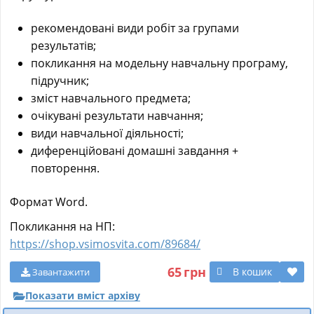
рекомендовані види робіт за групами
результатів;
покликання на модельну навчальну програму,
підручник;
зміст навчального предмета;
очікувані результати навчання;
види навчальної діяльності;
диференційовані домашні завдання +
повторення.
Формат Word.
Покликання на НП:
https://shop.vsimosvita.com/89684/
65
грн
В кошик
Завантажити
Показати вміст архіву