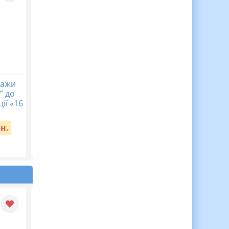
кажи
Календарне
Журнал спостережен
” до
планування з ГР.
за дитиною з ООП,
ії «16
Українська література.
Журнал асистента
8 клас НУШ. Авраменко
вчителя ВІДЕООГЛЯД
О. М. (70 год / 2 год на...
рн.
Вартість:
150 грн.
Вартість:
65 грн.