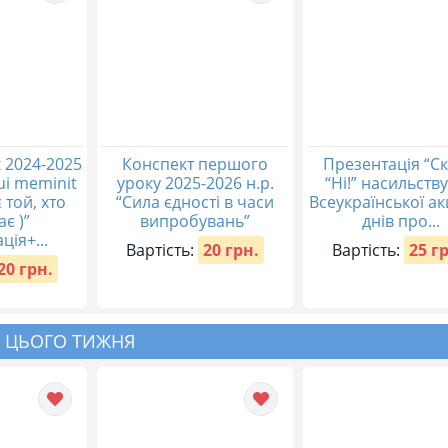
 2024-2025
Конспект першого
Презентація “С
qui meminit
уроку 2025-2026 н.р.
“Ні!” насильству
 той, хто
“Сила єдності в часи
Всеукраїнської акц
ає )”
випробувань”
днів про...
ція+...
Вартість:
20 грн.
Вартість:
25 г
20 грн.
 ЦЬОГО ТИЖНЯ