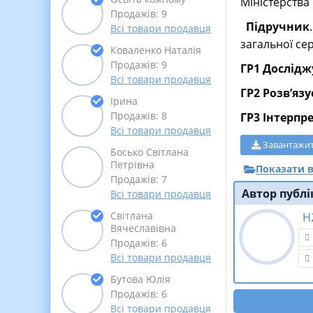
Міністерства 
Продажів: 9
Підручник
Всі товари продавця
загальної сер
Коваленко Наталія
Продажів: 9
ГР1 Дослідж
Всі товари продавця
ГР2 Розвʼяз
Ірина
Продажів: 8
ГР3 Інтерпр
Всі товари продавця
Завантажи
Босько Світлана
Петрівна
Показати в
Продажів: 7
Автор публі
Всі товари продавця
Світлана
Н
Вячеславівна
Продажів: 6
Всі товари продавця
Бутова Юлія
Продажів: 6
Всі товари продавця