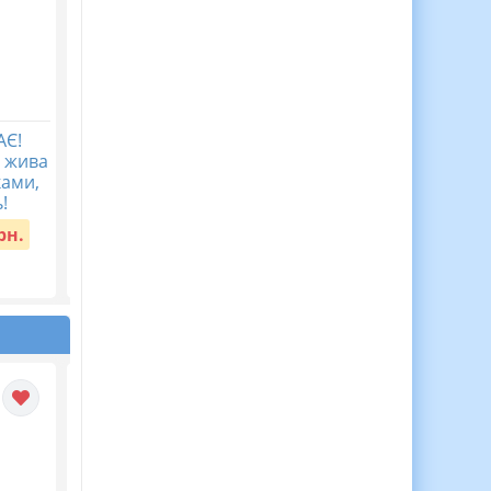
АЄ!
Мова гідності ( 40
Перший урок у
а жива
запитань з
2026/2027 “Мова
ками,
мотиваційною фразою)
гідності”
!
Вартість:
45 грн.
Вартість:
30 грн.
рн.