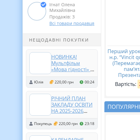
Ігнат Олена
Михайлівна
Продажів: 3
Всі товари продавця
НЕЩОДАВНІ ПОКУПКИ
Перший урок
НОВИНКА!
н.р. “Vincit 
(Перемагає
Мультфільм
пам’ят
«Мова гідності» ✨
Презента
🎬
Юлія
220,00 грн
00:24
Вартість:
РІЧНИЙ ПЛАН
ЗАКЛАДУ ОСВІТИ
ПОПУЛЯРНІ
НА 2025-2026
НАВЧАЛЬНИЙ
РІК. (відповідно
Покупець
220,00 грн
23:18
до АБЕТКИ
ДИРЕКТОРА) (214