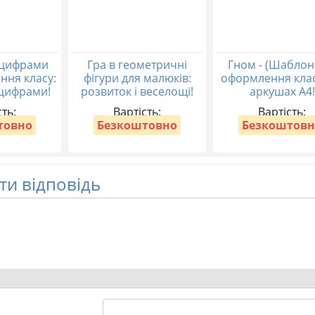
 цифрами
Гра в геометричні
Гном - (Шаблон
ння класу:
фігури для малюків:
оформлення клас
 цифрами!
розвиток і веселощі!
аркушах А4!
сть:
Вартість:
Вартість:
товно
Безкоштовно
Безкоштовн
и відповідь