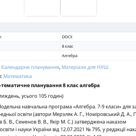
:
DOCX
8 клас
Алгебра
:
Календарне планування
,
Матеріали для НУШ
и:
Математика
тематичне планування 8 клас алгебра
 тиждень, усього 105 годин)
одельна навчальна програма «Алгебра. 7-9 класи» для з
едньої освіти (автори Мерзляк А. Г., Номіровський Д. А., 
в Б. В., Семенов В. В., Якір М. С.) затверджена наказом
освіти і науки України від 12.07.2021 № 795, у редакції нак