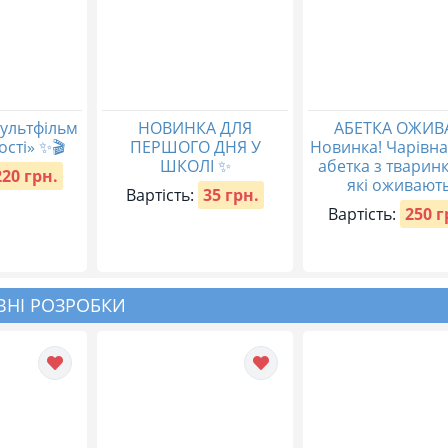
ультфільм
НОВИНКА ДЛЯ
АБЕТКА ОЖИВ
ості» ✨🎬
ПЕРШОГО ДНЯ У
Новинка! Чарівн
ШКОЛІ ✨
абетка з тварин
220 грн.
які оживають
Вартість:
35 грн.
Вартість:
250 г
НІ РОЗРОБКИ