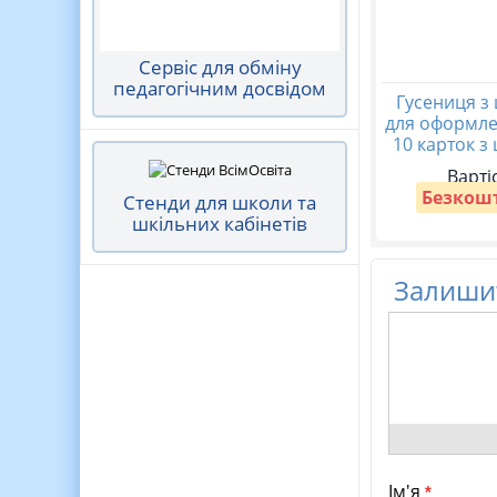
Сервіс для обміну
педагогічним досвідом
Гусениця з
для оформле
10 карток з
Варті
Безкош
Стенди для школи та
шкільних кабінетів
Залишит
Ім'я
*