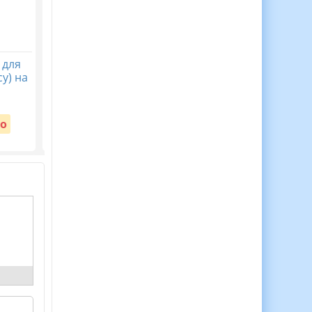
 для
30 Медалей Для
Віночок пам’яті. Пост
у) на
Мотивації Дітей до
безкоштовний до Дн
Навчання!
пам’яті жертв
голодомору 32-33 рр
Вартість:
о
Безкоштовно
Вартість:
Безкоштовно