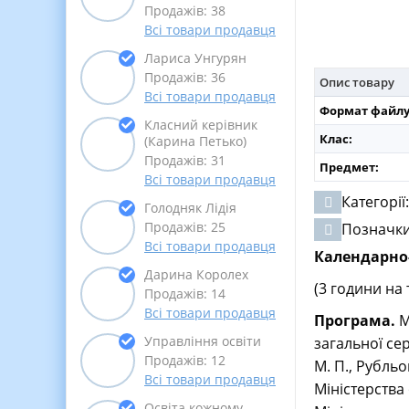
Продажів: 38
Всі товари продавця
Лариса Унгурян
Продажів: 36
Опис товару
Всі товари продавця
Формат файлу
Класний керівник
Клас:
(Карина Петько)
Продажів: 31
Предмет:
Всі товари продавця
Категорії
Голодняк Лідія
Продажів: 25
Позначк
Всі товари продавця
Календарно-
Дарина Королех
(3 години на
Продажів: 14
Всі товари продавця
Програма.
М
Управління освіти
загальної сер
Продажів: 12
М. П., Рубльо
Всі товари продавця
Міністерства 
Освіта кожному