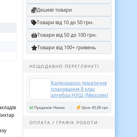
Дешеві товари
Товари від 10 до 50 грн.
Товари від 50 до 100 грн.
Товари від 100+ гривень
НЕЩОДАВНО ПЕРЕГЛЯНУТІ
Календарно-тематичне
планування 8 клас
алгебра НУШ (Мерзляк)
акладів
Продажів: Немає
Ціна: 45,00 грн
Пихтар
ОПЛАТА / ГРАФІК РОБОТИ
азу