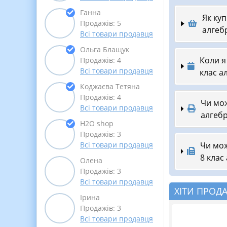
Ганна
Як ку
Продажів: 5
алгеб
Всі товари продавця
Ольга Блащук
Коли я
Продажів: 4
Всі товари продавця
клас а
Коджаєва Тетяна
Продажів: 4
Чи мож
Всі товари продавця
алгебр
Н2О shop
Продажів: 3
Чи мож
Всі товари продавця
8 клас
Олена
Продажів: 3
Всі товари продавця
ХІТИ ПРОД
Ірина
Продажів: 3
Всі товари продавця