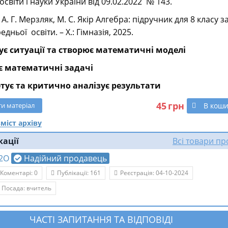
освіти і науки України від 09.02.2022 № 143.
. А. Г. Мерзляк, М. С. Якір Алгебра: підручник для 8 класу з
едньої освіти. – Х.: Гімназія, 2025.
ує ситуації та створює математичні моделі
ує математичні задачі
етує та критично аналізує результати
45
грн
В кош
ти
матеріал
міст архіву
кації
Всі товари п
2О
Надійний продавець
Коментарі: 0
Публікації: 161
Реєстрація: 04-10-2024
Посада: вчитель
ЧАСТІ ЗАПИТАННЯ ТА ВІДПОВІДІ