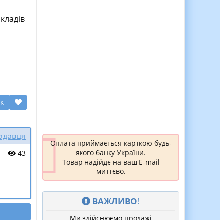
акладів
ик
родавця
Оплата приймається карткою будь-
якого банку України.
43
Товар надійде на ваш E-mail
миттєво.
ВАЖЛИВО!
Ми здійснюємо продажі