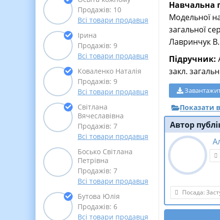
Навчальна п
Продажів: 10
Модельної на
Всі товари продавця
загальної сер
Ірина
Лавринчук В. 
Продажів: 9
Всі товари продавця
Підручник:
А
закл. загальн.
Коваленко Наталія
Продажів: 9
Завантажи
Всі товари продавця
Світлана
Показати в
Вячеславівна
Автор публі
Продажів: 7
Всі товари продавця
А
Босько Світлана
Петрівна
Продажів: 7
Всі товари продавця
Посада: Заст
Бутова Юлія
Продажів: 6
Всі товари продавця