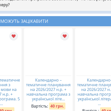
жеру?
 МОЖУТЬ ЗАЦІКАВИТИ
тематичне
Календарно –
Календарно
ння з
тематичне планування
тематичне плану
ї мови на
на 2026/2027 н.р. +
на 2026/2027 н.
 н.р. +
навчальна програма з
навчальна прогр
рограма. 5
української літе...
української літе
..
...
Вартість:
40 грн.
40 грн.
Вартість:
40 г