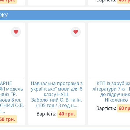
АЖУ
АРНЕ
Навчальна програма з
КТП із зарубіж
(І модель
української мови для 8
літератури 7 кл
я)із ГР.
класу НУШ.
до підручник
мова 8 кл.
Заболотний О. В. та ін.
Ніколенко
ТНИЙ О.В.
(105 год / 3 год н...
Вартість:
60 г
...
Вартість:
40 грн.
60 грн.