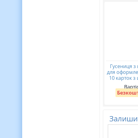
Гусениця з
для оформле
10 карток з
Варті
Безкош
Залишит