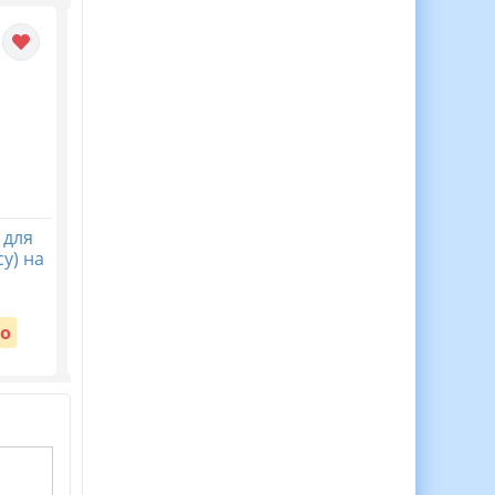
 для
30 Медалей Для
Віночок пам’яті. Пост
у) на
Мотивації Дітей до
безкоштовний до Дн
Навчання!
пам’яті жертв
голодомору 32-33 рр
Вартість:
о
Безкоштовно
Вартість:
Безкоштовно