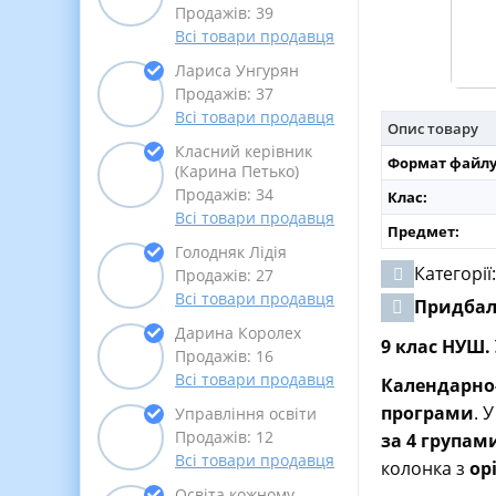
Продажів: 39
Всі товари продавця
Лариса Унгурян
Продажів: 37
Всі товари продавця
Опис товару
Класний керівник
Формат файлу
(Карина Петько)
Продажів: 34
Клас:
Всі товари продавця
Предмет:
Голодняк Лідія
Категорії
Продажів: 27
Всі товари продавця
Придба
Дарина Королех
9 клас НУШ.
Продажів: 16
Всі товари продавця
Календарно
програми
. 
Управління освіти
Продажів: 12
за 4 групам
Всі товари продавця
колонка з
ор
Освіта кожному