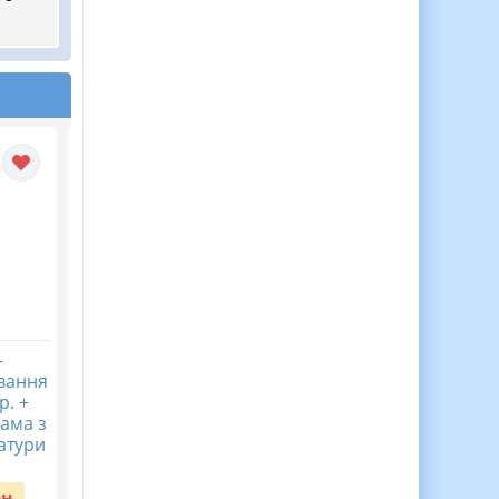
-
Календарно-
Календарно-
вання
тематичне планування
тематичне плануванн
р. +
на 2026/2027 н.р. +
на 2026/2027 н.р. +
ама з
навчальна програма з
навчальна програма 
ратури
української літератури
української літератур
...
...
рн.
Вартість:
40 грн.
Вартість:
40 грн.