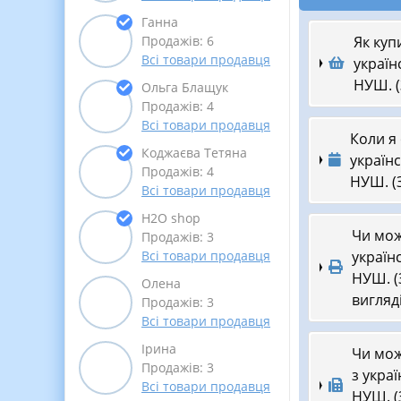
Ганна
Як куп
Продажів: 6
Всі товари продавця
україн
НУШ. 
Ольга Блащук
Продажів: 4
Всі товари продавця
Коли я
Коджаєва Тетяна
українс
Продажів: 4
НУШ. (
Всі товари продавця
Н2О shop
Чи мож
Продажів: 3
україн
Всі товари продавця
НУШ. (
Олена
вигляд
Продажів: 3
Всі товари продавця
Ірина
Чи мож
Продажів: 3
з укра
Всі товари продавця
НУШ. (