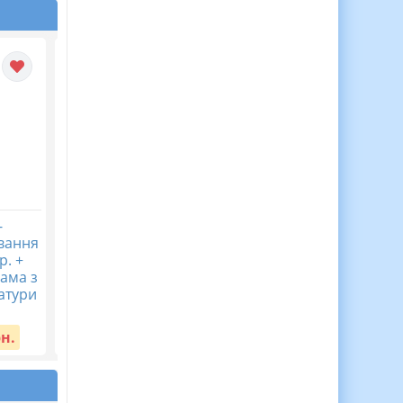
-
Навчальна програма
КАЛЕНДАРНЕ
вання
“Географія” 9 клас НУШ
ПЛАНУВАННЯ із ГР.
р. +
автори модельної
Українська мова 9
ама з
навчальної програми
кл.НУШ. АВРАМЕНКО
ратури
(авт. ...
О.М. (105 год /3 год н
тиждень)
Вартість:
40 грн.
рн.
Вартість:
65 грн.