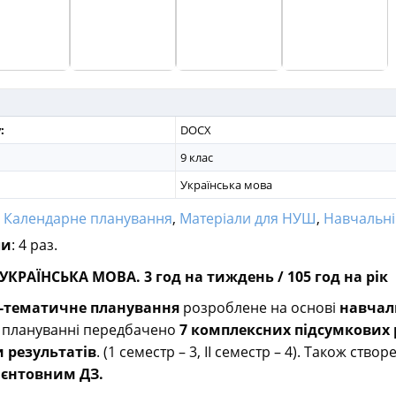
:
DOCX
9 клас
Українська мова
:
Календарне планування
,
Матеріали для НУШ
,
Навчальні пр
ли
: 4 раз.
 УКРАЇНСЬКА МОВА.
3 год на тиждень / 105 год на рік
-тематичне планування
розроблене на основі
навчал
У плануванні передбачено
7 комплексних підсумкових 
и результатів
. (1 семестр – 3, ІІ семестр – 4). Також створ
ієнтовним ДЗ.