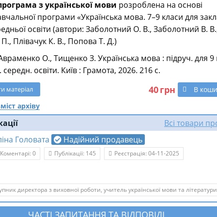
рограма з української мови
розроблена на основі
вчальної програми «Українська мова. 7–9 класи для закл
едньої освіти (автори: Заболотний О. В., Заболотний В. В.
П., Плівачук К. В., Попова Т. Д.)
враменко О., Тищенко З. Українська мова : підруч. для 9 
 середн. освіти. Київ : Грамота, 2026. 216 с.
40
грн
В кош
ти
матеріал
міст архіву
кації
Всі товари п
ліна Головата
Надійний продавець
Коментарі: 0
Публікації: 145
Реєстрація: 04-11-2025
упник директора з виховної роботи, учитель української мови та літератури
ЧАСТІ ЗАПИТАННЯ ТА ВІДПОВІДІ