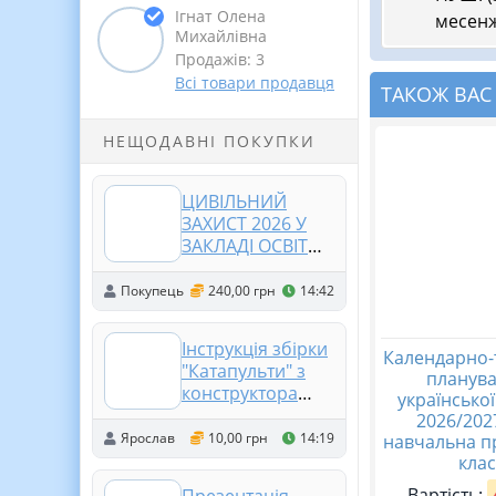
Ігнат Олена
месен
Михайлівна
Продажів: 3
Всі товари продавця
ТАКОЖ ВАС
НЕЩОДАВНІ ПОКУПКИ
ЦИВІЛЬНИЙ
ЗАХИСТ 2026 У
ЗАКЛАДІ ОСВІТИ.
ОРГАНІЗАЦІЯ та
ЗАБЕЗПЕЧЕННЯ
Покупець
240,00 грн
14:42
ЦИВІЛЬНОГО
ЗАХИСТУ. (11
Інструкція збірки
ПАПОК)
Календарно-
"Катапульти" з
планува
конструктора
українсько
Lego
2026/2027
Ярослав
10,00 грн
14:19
навчальна п
клас.
Вартість: