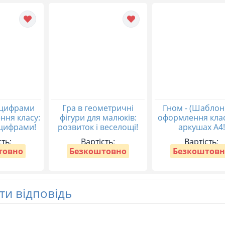
 цифрами
Гра в геометричні
Гном - (Шаблон
ння класу:
фігури для малюків:
оформлення клас
 цифрами!
розвиток і веселощі!
аркушах А4!
сть:
Вартість:
Вартість:
товно
Безкоштовно
Безкоштовн
и відповідь