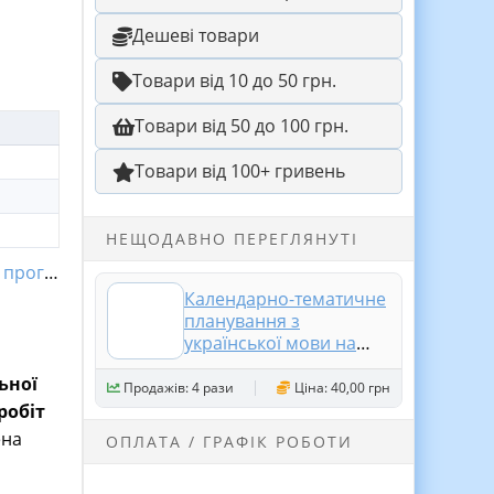
Дешеві товари
Товари від 10 до 50 грн.
Товари від 50 до 100 грн.
Товари від 100+ гривень
НЕЩОДАВНО ПЕРЕГЛЯНУТІ
ограми
Календарно-тематичне
планування з
української мови на
2026/2027 н.р. +
ьної
навчальна програма. 9
Продажів: 4 рази
Ціна: 40,00 грн
клас НУШ. (За
робіт
модельною програмою
ена
ОПЛАТА / ГРАФІК РОБОТИ
Заболотного)