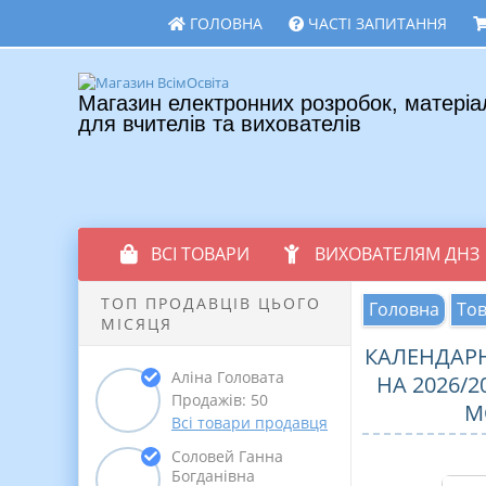
ГОЛОВНА
ЧАСТІ ЗАПИТАННЯ
Магазин електронних розробок, матеріа
для вчителів та вихователів
ВСІ ТОВАРИ
ВИХОВАТЕЛЯМ ДНЗ
ТОП ПРОДАВЦІВ ЦЬОГО
Головна
То
МІСЯЦЯ
КАЛЕНДАРН
Аліна Головата
НА 2026/2
Продажів: 50
М
Всі товари продавця
Соловей Ганна
Богданівна