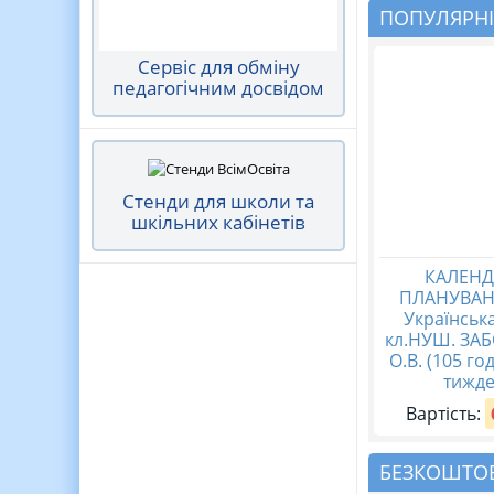
ПОПУЛЯРНІ
Сервіс для обміну
педагогічним досвідом
Стенди для школи та
шкільних кабінетів
КАЛЕНД
ПЛАНУВАНН
Українськ
кл.НУШ. ЗА
О.В. (105 год
тижде
Вартість:
БЕЗКОШТОВ