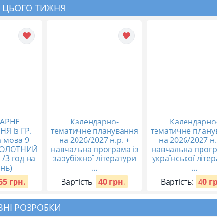
 ЦЬОГО ТИЖНЯ
АРНЕ
Календарно-
Календарно
Я із ГР.
тематичне планування
тематичне плану
а мова 9
на 2026/2027 н.р. +
на 2026/2027 н.
БОЛОТНИЙ
навчальна програма із
навчальна прогр
 /3 год на
зарубіжної літератури
української літе
нь)
...
...
65 грн.
Вартість:
40 грн.
Вартість:
40 г
НІ РОЗРОБКИ