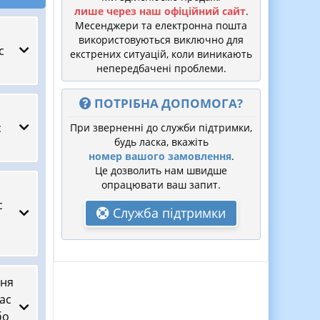
лише через наш офіційний сайт
.
Месенджери та електронна пошта
використовуються виключно для
с
екстрених ситуацій, коли виникають
непередбачені проблеми.
ПОТРІБНА ДОПОМОГА?
с
При зверненні до служби підтримки,
будь ласка, вкажіть
номер вашого замовлення
.
Це дозволить нам швидше
опрацювати ваш запит.
с
Служба підтримки
ння
ас
бо