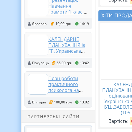
Презентація.
Навчання
грамоти 1 клас.
ХІТИ ПРОД
Мовні ігри
Ярослав
10,00 грн
14:19
КАЛЕНДАРНЕ
ПЛАНУВАННЯ із
ГР. Українська
мова 9 кл.НУШ.
АВРАМЕНКО О.М.
Покупець
65,00 грн
13:42
(105 год /3 год на
тиждень)
План роботи
практичного
КАЛЕНД
ПЛАНУВАННЯ
психолога на
оцінюванн
2026 /2027
Українська 
навчальний рік
Вікторія
100,00 грн
13:02
НУШ.ЗАБОЛО
(105 г
ПАРТНЕРСЬКІ САЙТИ
Вартість: