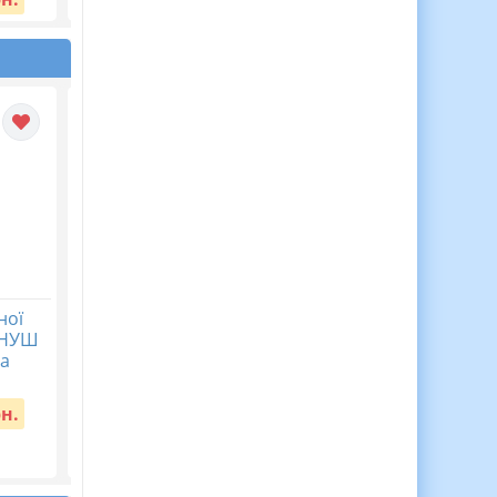
ної
Модифікована
КАЛЕНДАРНЕ
. НУШ
програма 2 клас 4
ПЛАНУВАННЯ із ГР.
а
рівень підтримки
Українська мова 8 кл
НУШ.ЗАБОЛОТНИЙ О.
Вартість:
300 грн.
(140 год /4 год на
рн.
тиждень)
Вартість:
70 грн.