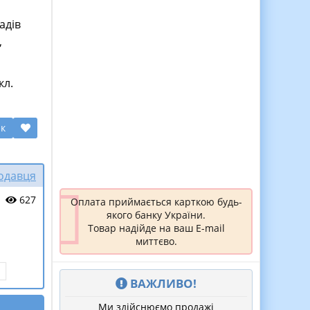
адів
,
кл.
ик
родавця
627
Оплата приймається карткою будь-
якого банку України.
Товар надійде на ваш E-mail
миттєво.
ВАЖЛИВО!
Ми здійснюємо продажі