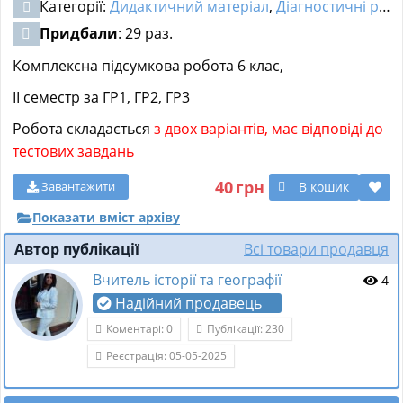
Категорії:
Дидактичний матеріал
,
Діагностичні роботи
Придбали
: 29 раз.
Комплексна підсумкова робота 6 клас,
ІІ семестр за ГР1, ГР2, ГР3
Робота складається
з двох варіантів, має відповіді до
тестових завдань
40
грн
В кошик
Завантажити
Показати вміст архіву
Автор публікації
Всі товари продавця
Вчитель історії та географії
4
Надійний продавець
Коментарі: 0
Публікації: 230
Реєстрація: 05-05-2025