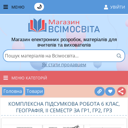
🌙
МЕНЮ
УВІЙТИ
ГОЛОВНА
ЧАСТІ ЗАПИТАННЯ
Магазин електронних розробок, матеріалів для
ЯК ТУТ КУПУВАТИ
вчителів та вихователів
ЯК ТУТ ПРОДАВАТИ
Як стати продавцем
ДОДАТИ РОЗРОБКУ
МЕНЮ КАТЕГОРІЙ
ХІТИ ПРОДАЖУ
Головна
Товари
ВСІ ТОВАРИ
ВПОДОБАНІ ТОВАРИ
КОМПЛЕКСНА ПІДСУМКОВА РОБОТА 6 КЛАС,
ВИХОВАТЕЛЯМ ДНЗ
КОШИК
ГЕОГРАФІЯ, ІІ СЕМЕСТР ЗА ГР1, ГР2, ГР3
ПОЧАТКОВІ КЛАСИ