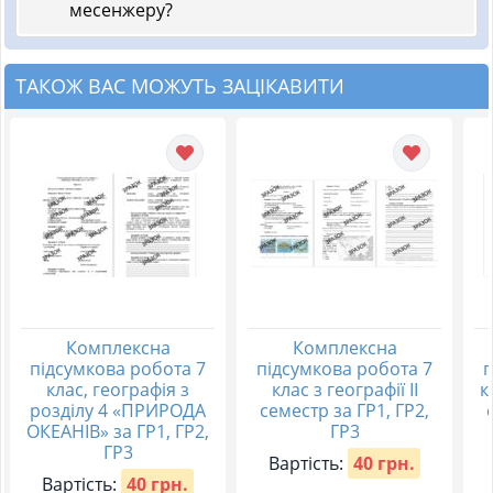
месенжеру?
ТАКОЖ ВАС МОЖУТЬ ЗАЦІКАВИТИ
Комплексна
Комплексна
підсумкова робота 7
підсумкова робота 7
п
клас, географія з
клас з географії ІІ
к
розділу 4 «ПРИРОДА
семестр за ГР1, ГР2,
ОКЕАНІВ» за ГР1, ГР2,
ГР3
ГР3
Вартість:
40 грн.
Вартість:
40 грн.