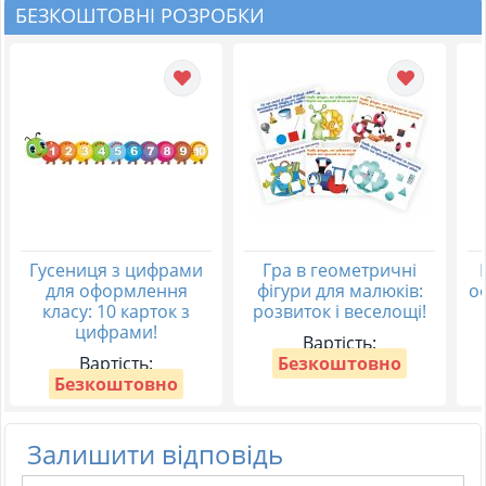
БЕЗКОШТОВНІ РОЗРОБКИ
Гусениця з цифрами
Гра в геометричні
для оформлення
фігури для малюків:
о
класу: 10 карток з
розвиток і веселощі!
цифрами!
Вартість:
Вартість:
Безкоштовно
Безкоштовно
Залишити відповідь