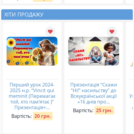
ХІТИ ПРОДАЖУ
Перший урок 2024-
Презентація “Скажи
2025 н.р. “Vincit qui
“Ні!” насильству” до
meminit (Перемагає
Всеукраїнської акції
Ук
той, хто пам’ятає )”
«16 днів про...
Презентація+...
Вартість:
25 грн.
Вартість:
20 грн.