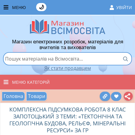
🌙
МЕНЮ
УВІЙТИ
ГОЛОВНА
ЧАСТІ ЗАПИТАННЯ
Магазин електронних розробок, матеріалів для
ЯК ТУТ КУПУВАТИ
вчителів та вихователів
ЯК ТУТ ПРОДАВАТИ
Як стати продавцем
ДОДАТИ РОЗРОБКУ
МЕНЮ КАТЕГОРІЙ
ХІТИ ПРОДАЖУ
Головна
Товари
ВСІ ТОВАРИ
ВПОДОБАНІ ТОВАРИ
КОМПЛЕКСНА ПІДСУМКОВА РОБОТА 8 КЛАС
ВИХОВАТЕЛЯМ ДНЗ
КОШИК
ЗАПОТОЦЬКИЙ З ТЕМИ: «ТЕКТОНІЧНА ТА
ГЕОЛОГІЧНА БУДОВА, РЕЛЬЄФ, МІНЕРАЛЬНІ
ПОЧАТКОВІ КЛАСИ
РЕСУРСИ» ЗА ГР