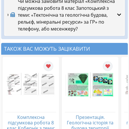
Чи можна замовити матеріал «Комплексна
підсумкова робота 8 клас Запотоцький з
теми: «Тектонічна та геологічна будова,
рельєф, мінеральні ресурси» за ГР» по
телефону, або месенжеру?
ТАКОЖ ВАС МОЖУТЬ ЗАЦІКАВИТИ
Комплексна
Презентація.
підсумкова робота 8
Геологічна історія та
п
клас Кобернік з теми:
будова території