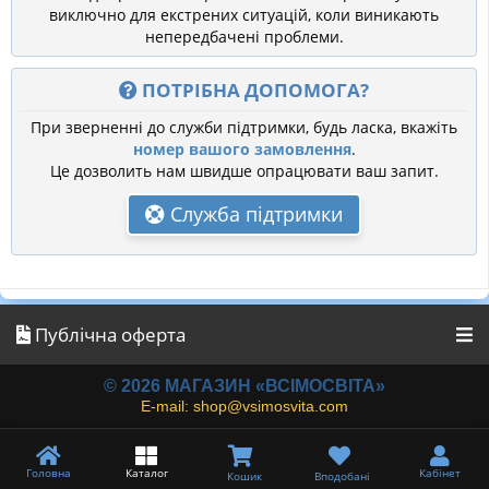
виключно для екстрених ситуацій, коли виникають
непередбачені проблеми.
ПОТРІБНА ДОПОМОГА?
При зверненні до служби підтримки, будь ласка, вкажіть
номер вашого замовлення
.
Це дозволить нам швидше опрацювати ваш запит.
Служба підтримки
Публічна оферта
© 2026 МАГАЗИН «ВСІМОСВІТА»
E-mail: shop@vsimosvita.com
Головна
Каталог
Кабінет
Кошик
Вподобані