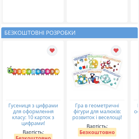
БЕЗКОШТОВНІ РОЗРОБКИ
Гусениця з цифрами
Гра в геометричні
для оформлення
фігури для малюків:
о
класу: 10 карток з
розвиток і веселощі!
цифрами!
Вартість:
Вартість:
Безкоштовно
Безкоштовно