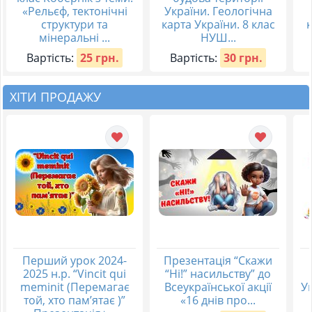
«Рельєф, тектонічні
України. Геологічна
структури та
карта України. 8 клас
мінеральні ...
НУШ...
Вартість:
25 грн.
Вартість:
30 грн.
ХІТИ ПРОДАЖУ
Перший урок 2024-
Презентація “Скажи
2025 н.р. “Vincit qui
“Ні!” насильству” до
meminit (Перемагає
Всеукраїнської акції
Ук
той, хто пам’ятає )”
«16 днів про...