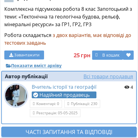
Комплексна підсумкова робота 8 клас Запотоцький з
теми: «Тектонічна та геологічна будова, рельєф,
мінеральні ресурси» за ГР1, ГР2, ГР3
Робота складається
з двох варіантів, має відповіді до
тестових завдань
25
грн
В кошик
Завантажити
Показати вміст архіву
Автор публікації
Всі товари продавця
Вчитель історії та географії
4
Надійний продавець
Коментарі: 0
Публікації: 230
Реєстрація: 05-05-2025
ЧАСТІ ЗАПИТАННЯ ТА ВІДПОВІДІ