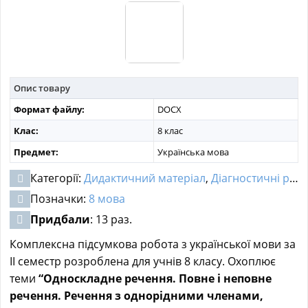
МАТЕРІАЛИ З ПРЕДМЕТІВ
РІЗНІ МАТЕРІАЛИ
НОВИНИ
Опис товару
Формат файлу:
DOCX
Клас:
8 клас
Предмет:
Українська мова
Категорії:
Дидактичний матеріал
,
Діагностичні роботи
Позначки:
8 мова
Придбали
: 13 раз.
Комплексна підсумкова робота з української мови за
ІІ семестр розроблена для учнів 8 класу. Охоплює
теми
“Односкладне речення. Повне і неповне
речення. Речення з однорідними членами,