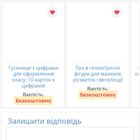
Гусениця з цифрами
Гра в геометричні
для оформлення
фігури для малюків:
о
класу: 10 карток з
розвиток і веселощі!
цифрами!
Вартість:
Вартість:
Безкоштовно
Безкоштовно
Залишити відповідь