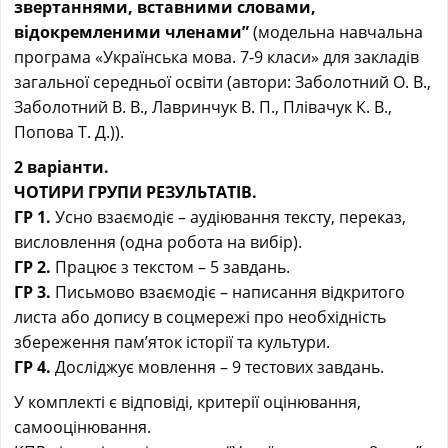
звертаннями, вставними словами,
відокремленими членами”
(модельна навчальна
програма «Українська мова. 7-9 класи» для закладів
загальної середньої освіти (автори: Заболотний О. В.,
Заболотний В. В., Лавринчук В. П., Плівачук К. В.,
Попова Т. Д.)).
2 варіанти.
ЧОТИРИ ГРУПИ РЕЗУЛЬТАТІВ.
ГР 1.
Усно взаємодіє – аудіювання тексту, переказ,
висловлення (одна робота на вибір).
ГР 2.
Працює з текстом – 5 завдань.
ГР 3.
Письмово взаємодіє – написання відкритого
листа або допису в соцмережі про необхідність
збереження пам’яток історії та культури.
ГР 4.
Досліджує мовлення – 9 тестових завдань.
У комплекті є відповіді, критерії оцінювання,
самооцінювання.