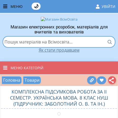
🌙
МЕНЮ
УВІЙТИ
ГОЛОВНА
Магазин електронних розробок, матеріалів для
ЧАСТІ ЗАПИТАННЯ
вчителів та вихователів
ЯК ТУТ КУПУВАТИ
Як стати продавцем
ЯК ТУТ ПРОДАВАТИ
ДОДАТИ РОЗРОБКУ
МЕНЮ КАТЕГОРІЙ
ХІТИ ПРОДАЖУ
Головна
Товари
ВСІ ТОВАРИ
ВПОДОБАНІ ТОВАРИ
КОМПЛЕКСНА ПІДСУМКОВА РОБОТА ЗА ІІ
ВИХОВАТЕЛЯМ ДНЗ
СЕМЕСТР. УКРАЇНСЬКА МОВА. 8 КЛАС НУШ
КОШИК
(ПІДРУЧНИК: ЗАБОЛОТНИЙ О. В. ТА ІН.)
ПОЧАТКОВІ КЛАСИ