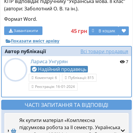
КПР відповідає підручнику “Українська мова. 8 клас”
(автори: Заболотний О. В. та ін.).
Формат Word.
45
грн
В кошик
Завантажити
Показати вміст архіву
Автор публікації
Всі товари продавця
Лариса Унгурян
7
Надійний продавець
Коментарі: 6
Публікації: 815
Реєстрація: 16-01-2024
ЧАСТІ ЗАПИТАННЯ ТА ВІДПОВІДІ
Як купити матеріал «Комплексна
підсумкова робота за ІІ семестр. Українська