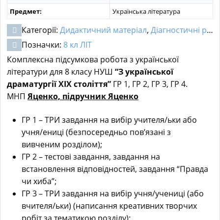
Предмет:
Українська література
Категорії:
Дидактичний матеріал
,
Діагностичні роботи
Позначки:
8 кл ЛІТ
Комплексна підсумкова робота з української
літератури для 8 класу НУШ
“З української
драматургії ХІХ століття”
ГР 1, ГР 2, ГР 3, ГР 4.
МНП
Яценко, підручник Яценко
ГР 1 – ТРИ завдання на вибір учителя/ьки або
учня/ениці (безпосередньо пов’язані з
вивченим розділом);
ГР 2 – тестові завдання, завдання на
встановлення відповідностей, завдання “Правда
чи хиба”;
ГР 3 – ТРИ завдання на вибір учня/учениці (або
вчителя/ьки) (написання креативних творчих
робіт за тематикою розділу);