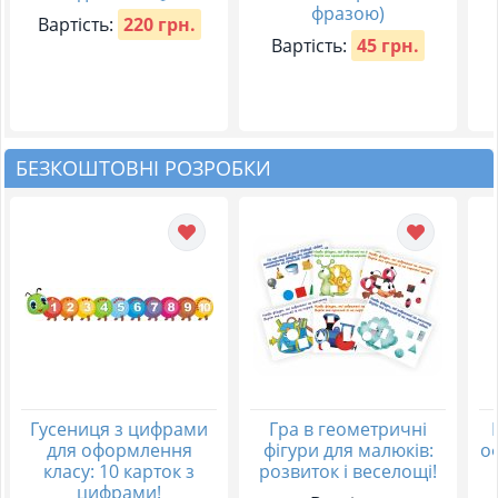
фразою)
Вартість:
220 грн.
Вартість:
45 грн.
БЕЗКОШТОВНІ РОЗРОБКИ
Гусениця з цифрами
Гра в геометричні
для оформлення
фігури для малюків:
о
класу: 10 карток з
розвиток і веселощі!
цифрами!