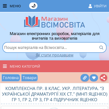
🌙
МЕНЮ
УВІЙТИ
ГОЛОВНА
ЧАСТІ ЗАПИТАННЯ
Магазин електронних розробок, матеріалів для
ЯК ТУТ КУПУВАТИ
вчителів та вихователів
ЯК ТУТ ПРОДАВАТИ
Як стати продавцем
ДОДАТИ РОЗРОБКУ
МЕНЮ КАТЕГОРІЙ
ХІТИ ПРОДАЖУ
Головна
Товари
ВСІ ТОВАРИ
ВПОДОБАНІ ТОВАРИ
КОМПЛЕКСНА ПР. 8 КЛАС. УКР. ЛІТЕРАТУРА. “З
ВИХОВАТЕЛЯМ ДНЗ
КОШИК
УКРАЇНСЬКОЇ ДРАМАТУРГІЇ ХІХ СТ.” (МНП ЯЦЕНКО)
ГР 1, ГР 2, ГР 3, ГР 4 ПІДРУЧНИК ЯЦЕНКО
ПОЧАТКОВІ КЛАСИ