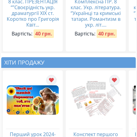
8 клас. ПРЕЗЕНТАЦІЯ
Комплексна ПР. 8
“”Своєрідність укр.
клас. Укр. література.
к
драматургії ХІХ ст.
“Українці та кримські
“
Коротко про Григорія
татари. Романтизм в
т
Квіт...
укр. літ....
Вартість:
40 грн.
Вартість:
40 грн.
ХІТИ ПРОДАЖУ
Перший урок 2024-
Конспект першого