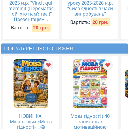
2025 н.р. “Vincit qui
уроку 2025-2026 н.р.
meminit (Перемагає
“Сила єдності в часи
той, хто пам’ятає )”
випробувань”
Презентація+...
Вартість:
20 грн.
Вартість:
20 грн.
ПОПУЛЯРНІ ЦЬОГО ТИЖНЯ
НОВИНКА!
Мова гідності ( 40
Мультфільм «Мова
запитань з
гідності» ✨🎬
мотиваційною