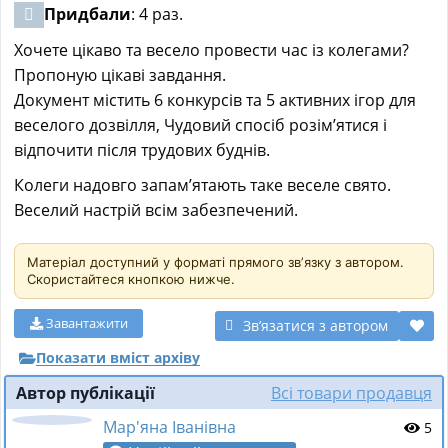
Придбали
: 4 раз.
Хочете цікаво та весело провести час із колегами?
Пропоную цікаві завдання.
Документ містить 6 конкурсів та 5 активних ігор для
веселого дозвілля, Чудовий спосіб розім’ятися і
відпочити після трудових буднів.
Колеги надовго запам’ятають таке веселе свято.
Веселий настрій всім забезпечений.
Матеріал доступний у форматі прямого звʼязку з автором.
Скористайтеся кнопкою нижче.
Завантажити
Звʼязатися з автором
Показати вміст архіву
Автор публікації
Всі товари продавця
Мар'яна Іванівна
5