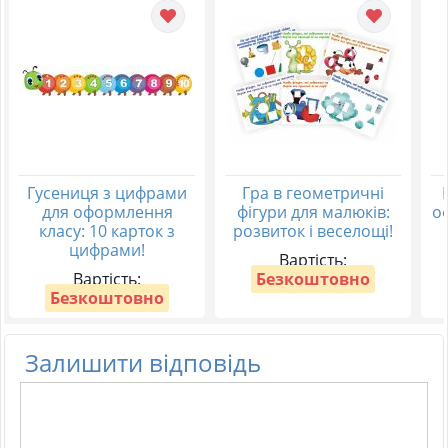
Гусениця з цифрами
Гра в геометричні
для оформлення
фігури для малюків:
о
класу: 10 карток з
розвиток і веселощі!
цифрами!
Вартість:
Вартість:
Безкоштовно
Безкоштовно
Залишити відповідь