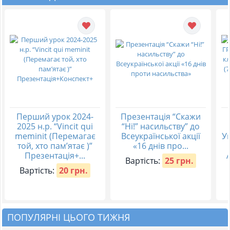
Перший урок 2024-
Презентація “Скажи
2025 н.р. “Vincit qui
“Ні!” насильству” до
meminit (Перемагає
Всеукраїнської акції
Ук
той, хто пам’ятає )”
«16 днів про...
Презентація+...
Вартість:
25 грн.
Вартість:
20 грн.
ПОПУЛЯРНІ ЦЬОГО ТИЖНЯ