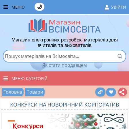
🌙
МЕНЮ
УВІЙТИ
ГОЛОВНА
ЧАСТІ ЗАПИТАННЯ
Магазин електронних розробок, матеріалів для
ЯК ТУТ КУПУВАТИ
вчителів та вихователів
ЯК ТУТ ПРОДАВАТИ
Як стати продавцем
ДОДАТИ РОЗРОБКУ
МЕНЮ КАТЕГОРІЙ
ХІТИ ПРОДАЖУ
Головна
Товари
ВСІ ТОВАРИ
ВПОДОБАНІ ТОВАРИ
КОНКУРСИ НА НОВОРІЧНИЙ КОРПОРАТИВ
ВИХОВАТЕЛЯМ ДНЗ
КОШИК
ПОЧАТКОВІ КЛАСИ