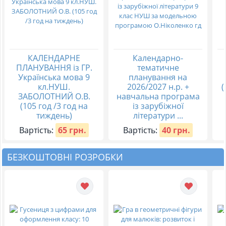
КАЛЕНДАРНЕ
Календарно-
ПЛАНУВАННЯ із ГР.
тематичне
Українська мова 9
планування на
кл.НУШ.
2026/2027 н.р. +
(
ЗАБОЛОТНИЙ О.В.
навчальна програма
(105 год /3 год на
із зарубіжної
тиждень)
літератури ...
Вартість:
65 грн.
Вартість:
40 грн.
БЕЗКОШТОВНІ РОЗРОБКИ