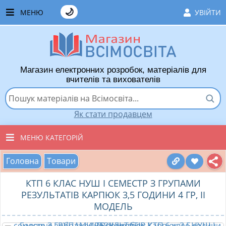
🌙
МЕНЮ
УВІЙТИ
ГОЛОВНА
ЧАСТІ ЗАПИТАННЯ
Магазин електронних розробок, матеріалів для
ЯК ТУТ КУПУВАТИ
вчителів та вихователів
ЯК ТУТ ПРОДАВАТИ
Як стати продавцем
ДОДАТИ РОЗРОБКУ
МЕНЮ КАТЕГОРІЙ
ХІТИ ПРОДАЖУ
Головна
Товари
ВСІ ТОВАРИ
ВПОДОБАНІ ТОВАРИ
КТП 6 КЛАС НУШ І СЕМЕСТР З ГРУПАМИ
ВИХОВАТЕЛЯМ ДНЗ
КОШИК
РЕЗУЛЬТАТІВ КАРПЮК 3,5 ГОДИНИ 4 ГР, ІІ
МОДЕЛЬ
ПОЧАТКОВІ КЛАСИ