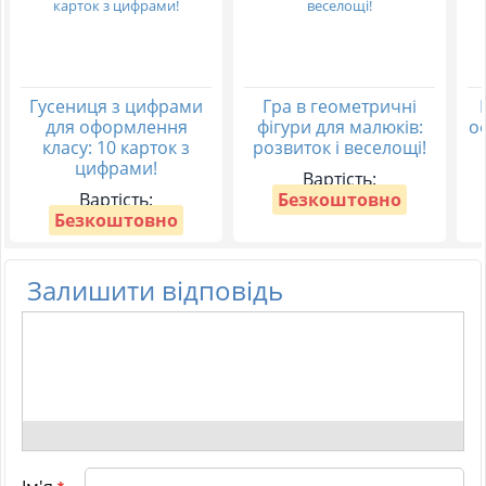
Гусениця з цифрами
Гра в геометричні
для оформлення
фігури для малюків:
о
класу: 10 карток з
розвиток і веселощі!
цифрами!
Вартість:
Вартість:
Безкоштовно
Безкоштовно
Залишити відповідь