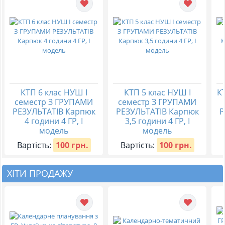
КТП 6 клас НУШ І
КТП 5 клас НУШ І
КТ
семестр З ГРУПАМИ
семестр З ГРУПАМИ
РЕЗУЛЬТАТІВ Карпюк
РЕЗУЛЬТАТІВ Карпюк
Р
4 години 4 ГР, І
3,5 години 4 ГР, І
модель
модель
Вартість:
100 грн.
Вартість:
100 грн.
ХІТИ ПРОДАЖУ