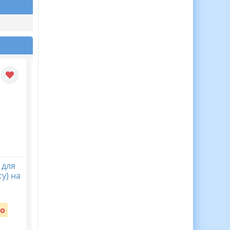
 для
30 Медалей Для
Віночок пам’яті. Пост
у) на
Мотивації Дітей до
безкоштовний до Дн
Навчання!
пам’яті жертв
голодомору 32-33 рр
Вартість:
о
Безкоштовно
Вартість:
Безкоштовно