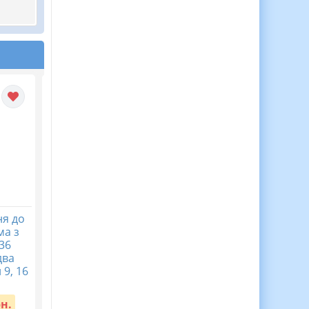
я до
WOW-НОВИНКА до
Ростові фігури до
ма з
тижня цивільного
Великодня. Мега
 36
захисту. Ростова фігура
фотобутафорія, мега
два
Капітан Безпека 9, 16,
писанки. Великдень.
 9, 16
25 аркушів та топери
Вартість:
25 грн.
Вартість:
25 грн.
рн.