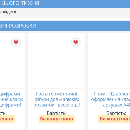
 ЦЬОГО ТИЖНЯ
найдені.
НІ РОЗРОБКИ
 цифрами
Гра в геометричні
Гном - (Шаблон
ння класу:
фігури для малюків:
оформлення клас
 цифрами!
розвиток і веселощі!
аркушах А4!
сть:
Вартість:
Вартість:
товно
Безкоштовно
Безкоштовн