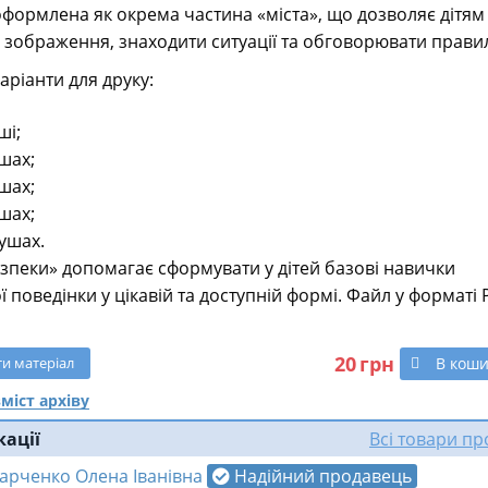
формлена як окрема частина «міста», що дозволяє дітям
 зображення, знаходити ситуації та обговорювати правиль
аріанти для друку:
ші;
шах;
шах;
шах;
ушах.
езпеки» допомагає сформувати у дітей базові навички
 поведінки у цікавій та доступній формі. Файл у форматі 
20
грн
В кош
ти
матеріал
міст архіву
кації
Всі товари п
арченко Олена Іванівна
Надійний продавець