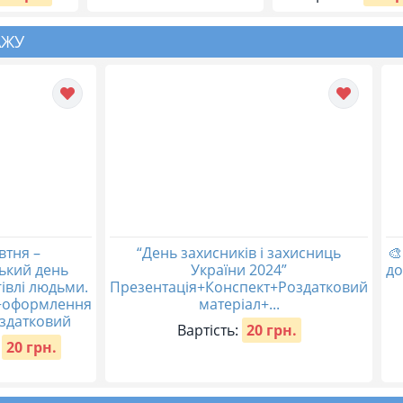
АЖУ
втня –
“День захисників і захисниць

ький день
України 2024”
до
гівлі людьми.
Презентація+Конспект+Роздатковий
+оформлення
матеріал+...
здатковий
Вартість:
20 грн.
20 грн.