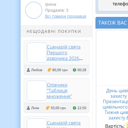
телефо
Ірина
Продажів: 3
Всі товари продавця
ТАКОЖ ВАС
НЕЩОДАВНІ ПОКУПКИ
Сценарій свята
Першого
дзвоника 2026
«Ми на світлій
хвилі. Пароль до
Любов
80,00 грн
00:28
шкільної мережі»
Олівчики
День цив
"Таблиця
захисту
множення"
Презентаці
цивільного
Лілія
50,00 грн
22:50
Тижня цив
захисту 
Сценарій свята
Вартість: