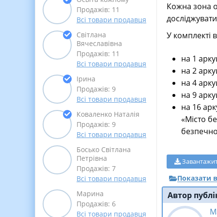
Кожна зона о
Продажів: 11
досліджувати
Всі товари продавця
У комплекті в
Світлана
Вячеславівна
Продажів: 11
на 1 арку
Всі товари продавця
на 2 арку
Ірина
на 4 арку
Продажів: 9
на 9 арку
Всі товари продавця
на 16 арк
Коваленко Наталія
«Місто б
Продажів: 9
безпечної
Всі товари продавця
Босько Світлана
Петрівна
Завантажи
Продажів: 7
Показати в
Всі товари продавця
Марина
Автор публі
Продажів: 6
М
Всі товари продавця