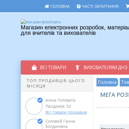
ГОЛОВНА
ЧАСТІ ЗАПИТАННЯ
Магазин електронних розробок, матеріа
для вчителів та вихователів
ВСІ ТОВАРИ
ВИХОВАТЕЛЯМ ДНЗ
ТОП ПРОДАВЦІВ ЦЬОГО
Головна
То
МІСЯЦЯ
МЕГА РОЗ
Аліна Головата
Продажів: 52
Всі товари продавця
Соловей Ганна
Богданівна
Опис товару