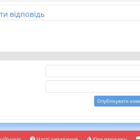
и відповідь
ційності
Часті запитання
Хіти продажу