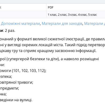
:
PDF
1 клас, 2 клас, 3 клас, 4 клас, 5 клас
:
Допоміжні матеріали
,
Матеріали для заходів
,
Матеріали д
ли
: 2 раз.
онаний у форматі великої сюжетної ілюстрації, де правил
ні у вигляді окремих локацій міста. Такий підхід перетво
цікаву гру та сприяє кращому засвоєнню інформації.
рої (супергерой безпеки та діти), а навколо розміщені
ни:
моги (101, 102, 103, 112);
зпека;
повітряної тривоги;
 предмети;
ома;
ведінки на вулиці.