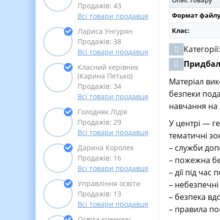
Продажів: 43
Формат файлу
Всі товари продавця
Клас:
Лариса Унгурян
Продажів: 38
Категорії
Всі товари продавця
Придба
Класний керівник
(Карина Петько)
Матеріал вик
Продажів: 34
безпеки пода
Всі товари продавця
навчання на 
Голодняк Лідія
Продажів: 29
У центрі — ге
Всі товари продавця
тематичні зо
– служби допо
Дарина Королех
Продажів: 16
– пожежна бе
Всі товари продавця
– дії під час 
Управління освіти
– небезпечні
Продажів: 13
– безпека вд
Всі товари продавця
– правила по
Освіта кожному