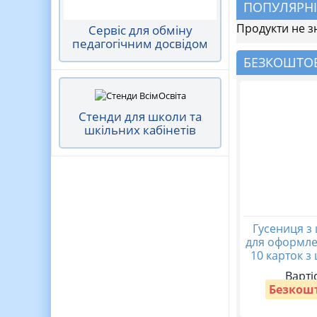
ПОПУЛЯРНІ
Продукти не з
Сервіс для обміну
педагогічним досвідом
БЕЗКОШТОВ
Стенди для школи та
шкільних кабінетів
Гусениця з
для оформле
10 карток з
Варті
Безкош