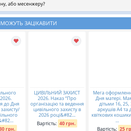
ну, або месенжеру?
 МОЖУТЬ ЗАЦІКАВИТИ
ільного
ЦИВІЛЬНИЙ ЗАХИСТ
Мега оформленн
 2026.
2026. Наказ “Про
Дня матері. Ма
я до Дня
організацію та ведення
дітьми 16, 25,
 захисту/
цивільного захисту в
аркушів А4 та 
ільного
2026 році&#82...
квіткових кошики
&#82...
...
Вартість:
40 грн.
30 грн.
Вартість:
25 г