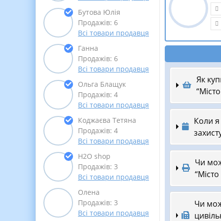
Бутова Юлія
Продажів: 6
Всі товари продавця
Ганна
Продажів: 6
Всі товари продавця
Як куп
Ольга Блащук
“Місто 
Продажів: 4
Всі товари продавця
Коли я
Коджаєва Тетяна
Продажів: 4
захисту
Всі товари продавця
Н2О shop
Чи мож
Продажів: 3
“Місто 
Всі товари продавця
Олена
Продажів: 3
Чи мож
Всі товари продавця
цивільн