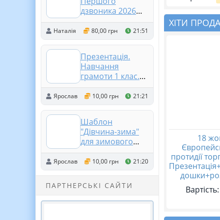
Першого
дзвоника 2026
«Ми на світлій
ХІТИ ПРОД
хвилі. Пароль до
Наталія
80,00 грн
21:51
шкільної мережі»
Презентація.
Навчання
грамоти 1 клас.
Мовні ігри
Ярослав
10,00 грн
21:21
Шаблон
"Дівчина-зима"
18 жо
для зимового
Європейс
оформлення
протидії тор
класу
Ярослав
10,00 грн
21:20
Презентація
дошки+ро
ПАРТНЕРСЬКІ САЙТИ
Вартість: