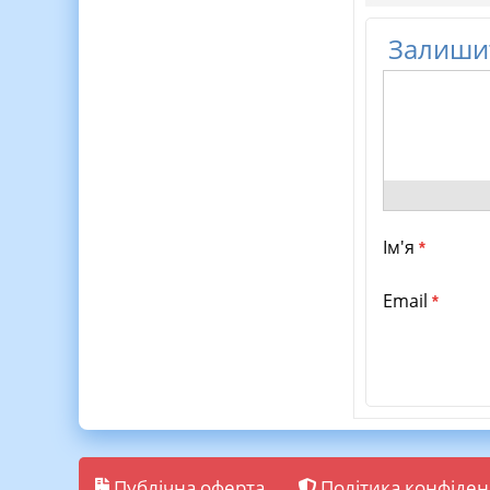
Залишит
Ім'я
*
Email
*
Публічна оферта
Політика конфіден