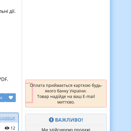
ні дії.
PDF.
Оплата приймається карткою будь-
якого банку України.
Товар надійде на ваш E-mail
ик
миттєво.
родавця
ВАЖЛИВО!
12
Ми здійснюємо продажі