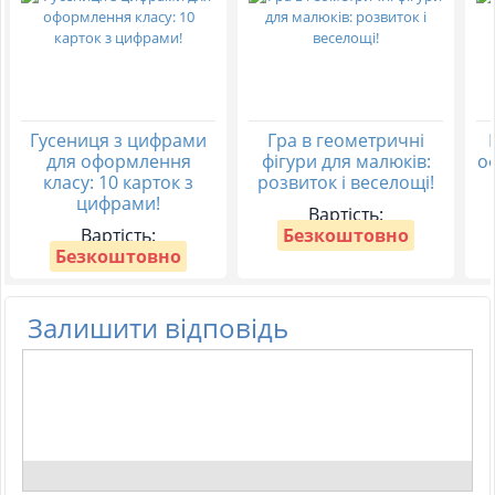
Гусениця з цифрами
Гра в геометричні
для оформлення
фігури для малюків:
о
класу: 10 карток з
розвиток і веселощі!
цифрами!
Вартість:
Вартість:
Безкоштовно
Безкоштовно
Залишити відповідь