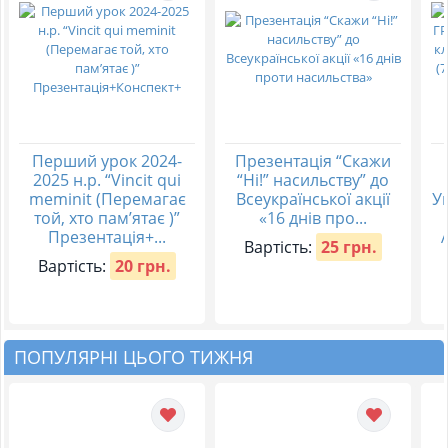
Перший урок 2024-
Презентація “Скажи
2025 н.р. “Vincit qui
“Ні!” насильству” до
meminit (Перемагає
Всеукраїнської акції
Ук
той, хто пам’ятає )”
«16 днів про...
Презентація+...
Вартість:
25 грн.
Вартість:
20 грн.
ПОПУЛЯРНІ ЦЬОГО ТИЖНЯ