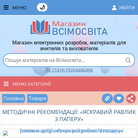
🌙
МЕНЮ
УВІЙТИ
ГОЛОВНА
ЧАСТІ ЗАПИТАННЯ
Магазин електронних розробок, матеріалів для
ЯК ТУТ КУПУВАТИ
вчителів та вихователів
ЯК ТУТ ПРОДАВАТИ
Як стати продавцем
ДОДАТИ РОЗРОБКУ
МЕНЮ КАТЕГОРІЙ
ХІТИ ПРОДАЖУ
Головна
Товари
ВСІ ТОВАРИ
ВПОДОБАНІ ТОВАРИ
МЕТОДИЧНІ РЕКОМЕНДАЦІЇ: «ЯСКРАВИЙ РАВЛИК
ВИХОВАТЕЛЯМ ДНЗ
КОШИК
З ПАПЕРУ»
ПОЧАТКОВІ КЛАСИ