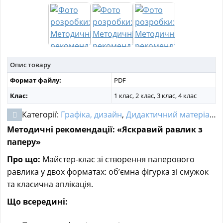
МАТЕРІАЛИ З ПРЕДМЕТІВ
РІЗНІ МАТЕРІАЛИ
НОВИНИ
Опис товару
Формат файлу:
PDF
Клас:
1 клас, 2 клас, 3 клас, 4 клас
Категорії:
Графіка, дизайн
,
Дидактичний матеріал
,
Д
Методичні рекомендації: «Яскравий равлик з
паперу»
Про що:
Майстер-клас зі створення паперового
равлика у двох форматах: об’ємна фігурка зі смужок
та класична аплікація.
Що всередині: