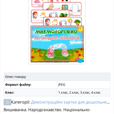
МАТЕРІАЛИ З ПРЕДМЕТІВ
РІЗНІ МАТЕРІАЛИ
НОВИНИ
Опис товару
Формат файлу:
JPEG
Клас:
1 клас, 2 клас, 3 клас, 4 клас
Категорії:
Демонстраційні картки для дошкільнят
,
Д
Вишиванка. Народознавство. Національно-