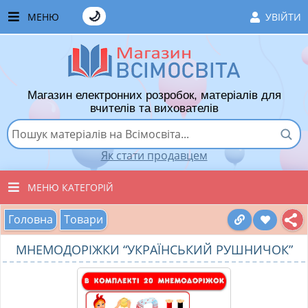
🌙
МЕНЮ
УВІЙТИ
ГОЛОВНА
ЧАСТІ ЗАПИТАННЯ
Магазин електронних розробок, матеріалів для
ЯК ТУТ КУПУВАТИ
вчителів та вихователів
ЯК ТУТ ПРОДАВАТИ
Як стати продавцем
ДОДАТИ РОЗРОБКУ
МЕНЮ КАТЕГОРІЙ
ХІТИ ПРОДАЖУ
Головна
Товари
ВСІ ТОВАРИ
ВПОДОБАНІ ТОВАРИ
МНЕМОДОРІЖКИ “УКРАЇНСЬКИЙ РУШНИЧОК”
ВИХОВАТЕЛЯМ ДНЗ
КОШИК
ПОЧАТКОВІ КЛАСИ