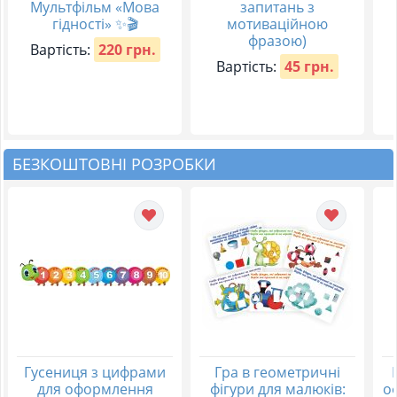
Мультфільм «Мова
запитань з
гідності» ✨🎬
мотиваційною
фразою)
Вартість:
220 грн.
Вартість:
45 грн.
БЕЗКОШТОВНІ РОЗРОБКИ
Гусениця з цифрами
Гра в геометричні
для оформлення
фігури для малюків:
о