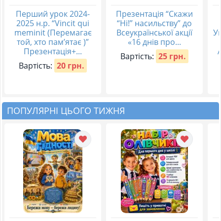
Перший урок 2024-
Презентація “Скажи
2025 н.р. “Vincit qui
“Ні!” насильству” до
meminit (Перемагає
Всеукраїнської акції
Ук
той, хто пам’ятає )”
«16 днів про...
Презентація+...
Вартість:
25 грн.
Вартість:
20 грн.
ПОПУЛЯРНІ ЦЬОГО ТИЖНЯ