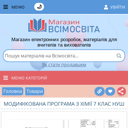
🌙
МЕНЮ
УВІЙТИ
ГОЛОВНА
ЧАСТІ ЗАПИТАННЯ
Магазин електронних розробок, матеріалів для
ЯК ТУТ КУПУВАТИ
вчителів та вихователів
ЯК ТУТ ПРОДАВАТИ
Як стати продавцем
ДОДАТИ РОЗРОБКУ
МЕНЮ КАТЕГОРІЙ
ХІТИ ПРОДАЖУ
Головна
Товари
ВСІ ТОВАРИ
ВПОДОБАНІ ТОВАРИ
МОДИФІКОВАНА ПРОГРАМА З ХІМІЇ 7 КЛАС НУШ
ВИХОВАТЕЛЯМ ДНЗ
КОШИК
ПОЧАТКОВІ КЛАСИ