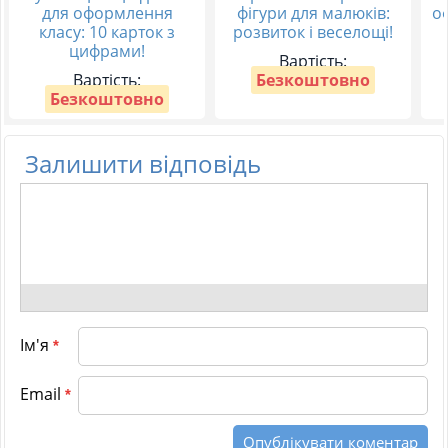
для оформлення
фігури для малюків:
о
класу: 10 карток з
розвиток і веселощі!
цифрами!
Вартість:
Вартість:
Безкоштовно
Безкоштовно
Залишити відповідь
Ім'я
*
Email
*