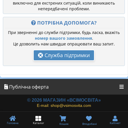
виключно для екстрених ситуацій, коли виникають
непередбачені проблеми.
ПОТРІБНА ДОПОМОГА?
При зверненні до служби підтримки, будь ласка, вкажіть
номер вашого замовлення
.
Це дозволить нам швидше опрацювати ваш запит.
Служба підтримки
Публічна оферта
© 2026 МАГАЗИН «ВСІМОСВІТА»
E-mail: shop@vsimosvita.com
Головна
Каталог
Кабінет
Кошик
Вподобані