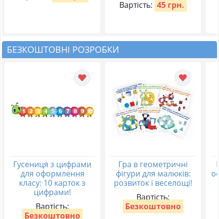
Вартість:
45 грн.
БЕЗКОШТОВНІ РОЗРОБКИ
Гусениця з цифрами
Гра в геометричні
для оформлення
фігури для малюків:
о
класу: 10 карток з
розвиток і веселощі!
цифрами!
Вартість:
Вартість:
Безкоштовно
Безкоштовно