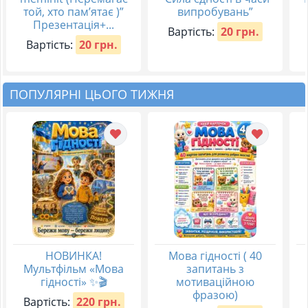
той, хто пам’ятає )”
випробувань”
Презентація+...
Вартість:
20 грн.
Вартість:
20 грн.
ПОПУЛЯРНІ ЦЬОГО ТИЖНЯ
НОВИНКА!
Мова гідності ( 40
Мультфільм «Мова
запитань з
гідності» ✨🎬
мотиваційною
фразою)
Вартість:
220 грн.