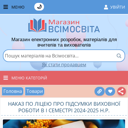
🌙
МЕНЮ
УВІЙТИ
ГОЛОВНА
ЧАСТІ ЗАПИТАННЯ
Магазин електронних розробок, матеріалів для
ЯК ТУТ КУПУВАТИ
вчителів та вихователів
ЯК ТУТ ПРОДАВАТИ
Як стати продавцем
ДОДАТИ РОЗРОБКУ
МЕНЮ КАТЕГОРІЙ
ХІТИ ПРОДАЖУ
Головна
Товари
ВСІ ТОВАРИ
ВПОДОБАНІ ТОВАРИ
НАКАЗ ПО ЛІЦЕЮ ПРО ПІДСУМКИ ВИХОВНОЇ
ВИХОВАТЕЛЯМ ДНЗ
КОШИК
РОБОТИ В І СЕМЕСТРІ 2024-2025 Н.Р.
ПОЧАТКОВІ КЛАСИ