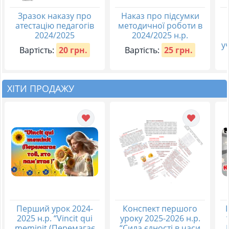
Зразок наказу про
Наказ про підсумки
атестацію педагогів
методичної роботи в
2024/2025
2024/2025 н.р.
у
Вартість:
20 грн.
Вартість:
25 грн.
ХІТИ ПРОДАЖУ
Перший урок 2024-
Конспект першого
2025 н.р. “Vincit qui
уроку 2025-2026 н.р.
meminit (Перемагає
“Сила єдності в часи