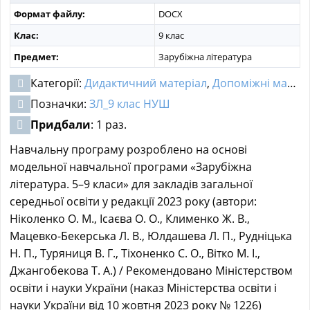
Формат файлу:
DOCX
Клас:
9 клас
Предмет:
Зарубіжна література
Категорії:
Дидактичний матеріал
,
Допоміжні матеріали
Позначки:
ЗЛ_9 клас НУШ
Придбали
: 1 раз.
Навчальну програму розроблено на основі
модельної навчальної програми «Зарубіжна
література. 5–9 класи» для закладів загальної
середньої освіти у редакції 2023 року (автори:
Ніколенко О. М., Ісаєва О. О., Клименко Ж. В.,
Мацевко-Бекерська Л. В., Юлдашева Л. П., Рудніцька
Н. П., Туряниця В. Г., Тіхоненко С. О., Вітко М. І.,
Джангобекова Т. А.) / Рекомендовано Міністерством
освіти і науки України (наказ Міністерства освіти і
науки України від 10 жовтня 2023 року № 1226)