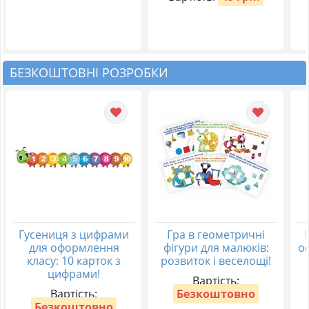
БЕЗКОШТОВНІ РОЗРОБКИ
Гусениця з цифрами
Гра в геометричні
для оформлення
фігури для малюків:
о
класу: 10 карток з
розвиток і веселощі!
цифрами!
Вартість:
Вартість:
Безкоштовно
Безкоштовно