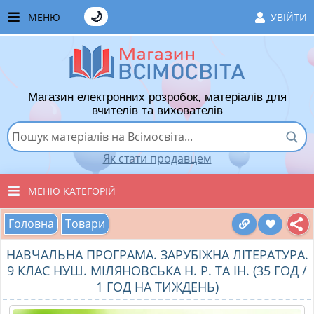
🌙
МЕНЮ
УВІЙТИ
ГОЛОВНА
ЧАСТІ ЗАПИТАННЯ
Магазин електронних розробок, матеріалів для
ЯК ТУТ КУПУВАТИ
вчителів та вихователів
ЯК ТУТ ПРОДАВАТИ
Як стати продавцем
ДОДАТИ РОЗРОБКУ
МЕНЮ КАТЕГОРІЙ
ХІТИ ПРОДАЖУ
Головна
Товари
ВСІ ТОВАРИ
ВПОДОБАНІ ТОВАРИ
НАВЧАЛЬНА ПРОГРАМА. ЗАРУБІЖНА ЛІТЕРАТУРА.
ВИХОВАТЕЛЯМ ДНЗ
КОШИК
9 КЛАС НУШ. МІЛЯНОВСЬКА Н. Р. ТА ІН. (35 ГОД /
1 ГОД НА ТИЖДЕНЬ)
ПОЧАТКОВІ КЛАСИ