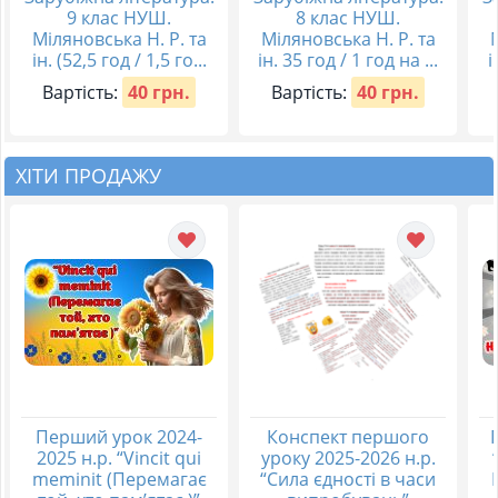
9 клас НУШ.
8 клас НУШ.
Міляновська Н. Р. та
Міляновська Н. Р. та
ін. (52,5 год / 1,5 го...
ін. 35 год / 1 год на ...
і
Вартість:
40 грн.
Вартість:
40 грн.
ХІТИ ПРОДАЖУ
Перший урок 2024-
Конспект першого
2025 н.р. “Vincit qui
уроку 2025-2026 н.р.
meminit (Перемагає
“Сила єдності в часи