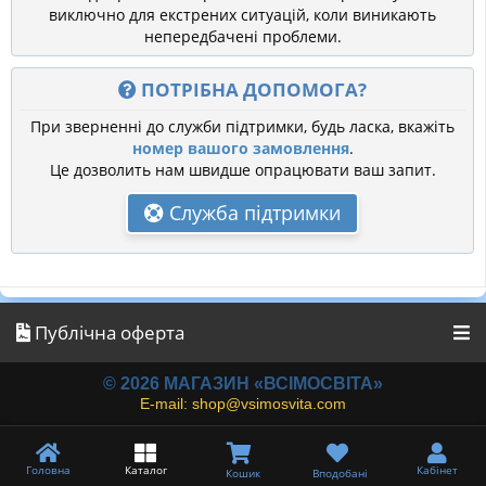
виключно для екстрених ситуацій, коли виникають
непередбачені проблеми.
ПОТРІБНА ДОПОМОГА?
При зверненні до служби підтримки, будь ласка, вкажіть
номер вашого замовлення
.
Це дозволить нам швидше опрацювати ваш запит.
Служба підтримки
Публічна оферта
© 2026 МАГАЗИН «ВСІМОСВІТА»
E-mail: shop@vsimosvita.com
Головна
Каталог
Кабінет
Кошик
Вподобані