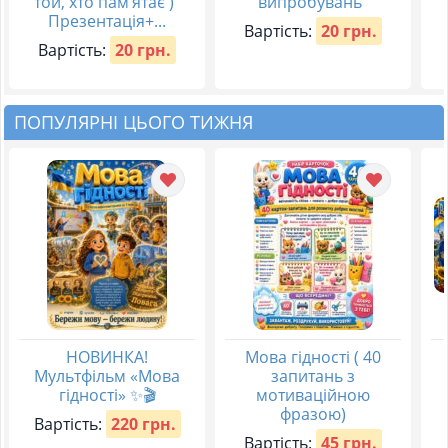
той, хто пам’ятає )”
випробувань”
Презентація+...
Вартість:
20 грн.
Вартість:
20 грн.
ПОПУЛЯРНІ ЦЬОГО ТИЖНЯ
НОВИНКА!
Мова гідності ( 40
Мультфільм «Мова
запитань з
гідності» ✨🎬
мотиваційною
фразою)
Вартість:
220 грн.
Вартість:
45 грн.