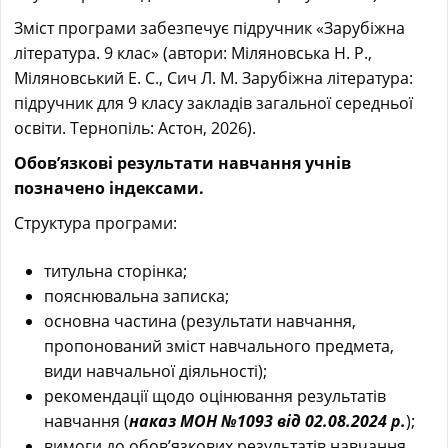
Зміст програми забезпечує підручник «Зарубіжна
література. 9 клас» (автори: Міляновська Н. Р.,
Міляновський Е. С., Сич Л. М. Зарубіжна література:
підручник для 9 класу закладів загальної середньої
освіти. Тернопіль: Астон, 2026).
Обов’язкові результати навчання учнів
позначено індексами.
Структура програми:
титульна сторінка;
пояснювальна записка;
основна частина (результати навчання,
пропонований зміст навчального предмета,
види навчальної діяльності);
рекомендації щодо оцінювання результатів
навчання (
наказ МОН №1093 від 02.08.2024 р.
);
вимоги до обов’язкових результатів навчання