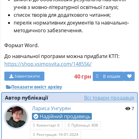
учнів з мовно-літературної освітньої галузі;
список творів для додаткового читання;
перелік нормативних документів та навчально-
методичного забезпечення.
Формат Word.
До навчальної програми можна придбати КТП:
https://shop.vsimosvita.com/148556/
40
грн
В кошик
Завантажити
Показати вміст архіву
Автор публікації
Всі товари продавця
Лариса Унгурян
7
Надійний продавець
Коментарі: 6
Публікації: 808
Реєстрація: 16-01-2024