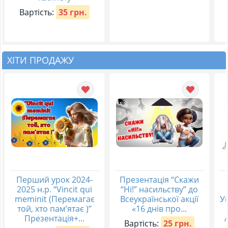
Вартість:
35 грн.
ХІТИ ПРОДАЖУ
Перший урок 2024-
Презентація “Скажи
2025 н.р. “Vincit qui
“Ні!” насильству” до
meminit (Перемагає
Всеукраїнської акції
Ук
той, хто пам’ятає )”
«16 днів про...
Презентація+...
Вартість:
25 грн.