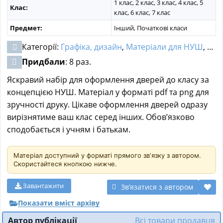
1 клас, 2 клас, 3 клас, 4 клас, 5
Клас:
клас, 6 клас, 7 клас
Предмет:
Інший, Початкові класи
Категорії:
Графіка, дизайн
,
Матеріали для НУШ
,
Мет
Придбали
: 8 раз.
Яскравий набір для оформлення дверей до класу за
концепцією НУШ. Матеріал у форматі pdf та png для
зручності друку. Цікаве оформлення дверей одразу
вирізнятиме ваш клас серед інших. Обов’язково
сподобається і учням і батькам.
Матеріал доступний у форматі прямого звʼязку з автором.
Скористайтеся кнопкою нижче.
Завантажити
Звʼязатися з автором
Показати вміст архіву
Автор публікації
Всі товари продавця