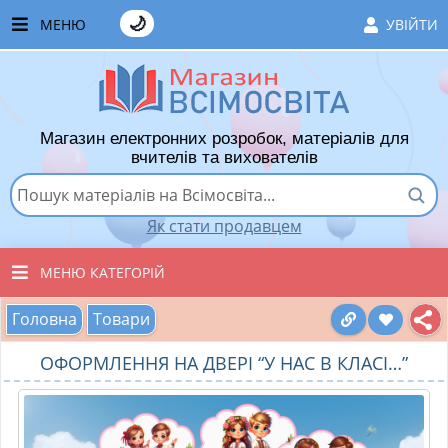
🌙
МЕНЮ
УВІЙТИ
ГОЛОВНА
ЧАСТІ ЗАПИТАННЯ
Магазин електронних розробок, матеріалів для
ЯК ТУТ КУПУВАТИ
вчителів та вихователів
ЯК ТУТ ПРОДАВАТИ
Як стати продавцем
ДОДАТИ РОЗРОБКУ
МЕНЮ КАТЕГОРІЙ
ХІТИ ПРОДАЖУ
Головна
Товари
ВСІ ТОВАРИ
ВПОДОБАНІ ТОВАРИ
ОФОРМЛЕННЯ НА ДВЕРІ “У НАС В КЛАСІ…”
ВИХОВАТЕЛЯМ ДНЗ
КОШИК
ПОЧАТКОВІ КЛАСИ