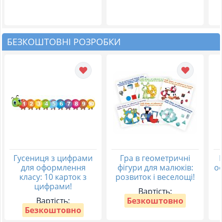
БЕЗКОШТОВНІ РОЗРОБКИ
Гусениця з цифрами
Гра в геометричні
для оформлення
фігури для малюків:
о
класу: 10 карток з
розвиток і веселощі!
цифрами!
Вартість:
Вартість:
Безкоштовно
Безкоштовно