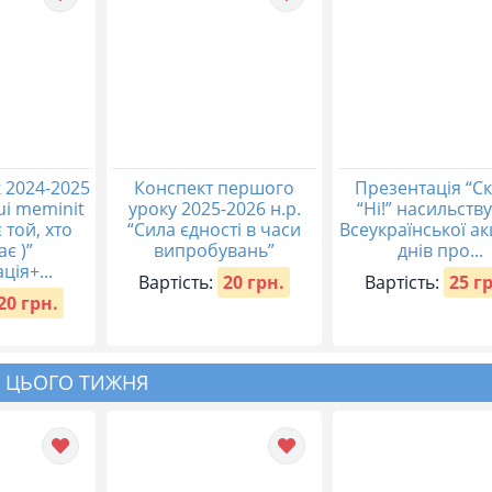
 2024-2025
Конспект першого
Презентація “С
qui meminit
уроку 2025-2026 н.р.
“Ні!” насильству
 той, хто
“Сила єдності в часи
Всеукраїнської акц
ає )”
випробувань”
днів про...
ція+...
Вартість:
20 грн.
Вартість:
25 г
20 грн.
 ЦЬОГО ТИЖНЯ