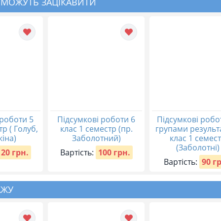
 МОЖУТЬ ЗАЦІКАВИТИ
 роботи 5
Підсумкові роботи 6
Підсумкові робо
тр ( Голуб,
клас 1 семестр (пр.
групами результа
іна)
Заболотний)
клас 1 семес
(Заболотні)
120 грн.
Вартість:
100 грн.
Вартість:
90 г
АЖУ