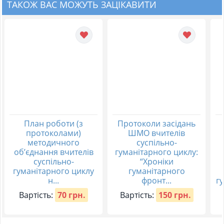
ТАКОЖ ВАС МОЖУТЬ ЗАЦІКАВИТИ
План роботи (з
Протоколи засідань
протоколами)
ШМО вчителів
методичного
суспільно-
об’єднання вчителів
гуманітарного циклу:
суспільно-
“Хроніки
гуманітарного циклу
гуманітарного
н...
фронт...
гу
Вартість:
70 грн.
Вартість:
150 грн.