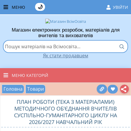
🌙
МЕНЮ
УВІЙТИ
ГОЛОВНА
Магазин електронних розробок, матеріалів для
ЧАСТІ ЗАПИТАННЯ
вчителів та вихователів
ЯК ТУТ КУПУВАТИ
Як стати продавцем
ЯК ТУТ ПРОДАВАТИ
ДОДАТИ РОЗРОБКУ
МЕНЮ КАТЕГОРІЙ
ХІТИ ПРОДАЖУ
Головна
Товари
ВСІ ТОВАРИ
ВПОДОБАНІ ТОВАРИ
ПЛАН РОБОТИ (ТЕКА З МАТЕРІАЛАМИ)
ВИХОВАТЕЛЯМ ДНЗ
МЕТОДИЧНОГО ОБ’ЄДНАННЯ ВЧИТЕЛІВ
КОШИК
СУСПІЛЬНО-ГУМАНІТАРНОГО ЦИКЛУ НА
ПОЧАТКОВІ КЛАСИ
2026/2027 НАВЧАЛЬНИЙ РІК