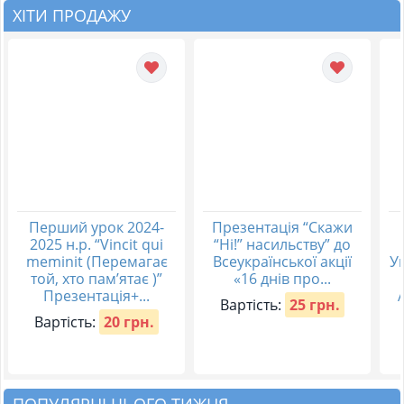
ХІТИ ПРОДАЖУ
Перший урок 2024-
Презентація “Скажи
2025 н.р. “Vincit qui
“Ні!” насильству” до
meminit (Перемагає
Всеукраїнської акції
Ук
той, хто пам’ятає )”
«16 днів про...
Презентація+...
Вартість:
25 грн.
Вартість:
20 грн.
ПОПУЛЯРНІ ЦЬОГО ТИЖНЯ