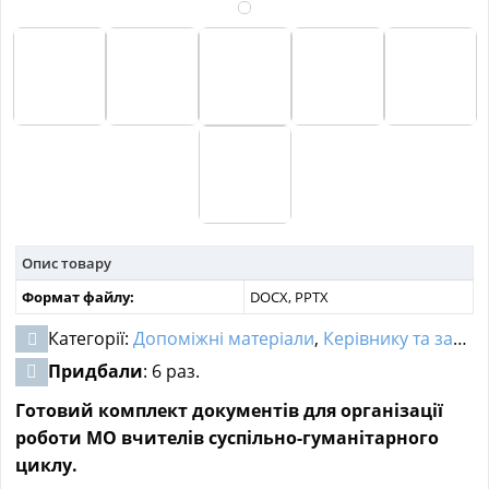
МАТЕРІАЛИ З ПРЕДМЕТІВ
РІЗНІ МАТЕРІАЛИ
НОВИНИ
Опис товару
Формат файлу:
DOCX, PPTX
Категорії:
Допоміжні матеріали
,
Керівнику та заступнику ЗЗСО
Придбали
: 6 раз.
Готовий комплект документів для організації
роботи МО вчителів суспільно-гуманітарного
циклу.