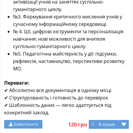
активізації учнів на заняттях суспільно-
гуманітарного циклу.
№3. Формування критичного мислення учнів у
сучасному інформаційному середовищі.
№ 4. ШІ, цифрові інструменти та персоналізація
навчання: нові можливості для вчителя
суспільно-гуманітарного циклу.
№5. Педагогічна майстерність у дії: підсумки,
рефлексія, наставництво, перспективи розвитку
МО.
Переваги:
✔ Абсолютно вся документація в одному місці
✔ Структурованість і готовність до перевірок
✔ Шаблонність даних — легко адаптується під
конкретний заклад.
120
грн
В кошик
Завантажити