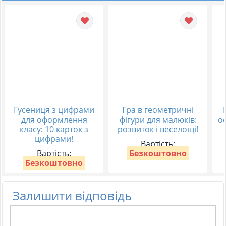
Гусениця з цифрами
Гра в геометричні
для оформлення
фігури для малюків:
о
класу: 10 карток з
розвиток і веселощі!
цифрами!
Вартість:
Вартість:
Безкоштовно
Безкоштовно
Залишити відповідь