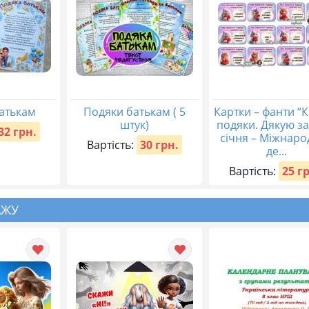
атькам
Подяки батькам ( 5
Картки – фанти “
штук)
подяки. Дякую за
32 грн.
січня – Міжнар
Вартість:
30 грн.
де...
Вартість:
25 г
АЖУ