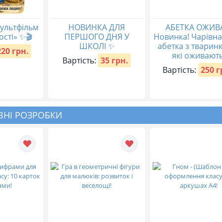
ультфільм
НОВИНКА ДЛЯ
АБЕТКА ОЖИВ
ості» ✨🎬
ПЕРШОГО ДНЯ У
Новинка! Чарівн
ШКОЛІ ✨
абетка з тварин
220 грн.
які оживають
Вартість:
35 грн.
Вартість:
250 г
НІ РОЗРОБКИ