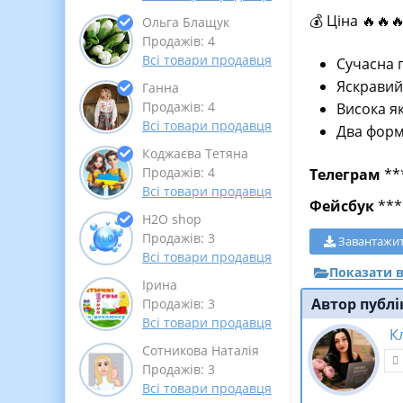
💰 Ціна 🔥🔥
Ольга Блащук
Продажів: 4
Всі товари продавця
Сучасна 
Яскравий
Ганна
Продажів: 4
Висока як
Всі товари продавця
Два форм
Коджаєва Тетяна
Продажів: 4
Телеграм
**
Всі товари продавця
Фейсбук
***
Н2О shop
Продажів: 3
Завантажи
Всі товари продавця
Показати в
Ірина
Автор публі
Продажів: 3
Всі товари продавця
К
Сотникова Наталія
Продажів: 3
Всі товари продавця