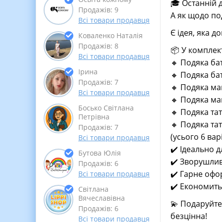
🎓 Останній 
Продажів: 9
А як щодо по
Всі товари продавця
Є ідея, яка 
Коваленко Наталія
Продажів: 8
📦 У комплект
Всі товари продавця
🔸 Подяка ба
Ірина
🔸 Подяка ба
Продажів: 7
🔸 Подяка ма
Всі товари продавця
🔸 Подяка ма
Босько Світлана
🔸 Подяка та
Петрівна
🔸 Подяка тат
Продажів: 7
(усього 6 ва
Всі товари продавця
✔️ Ідеально 
Бутова Юлія
✔️ Зворушливі
Продажів: 6
✔️ Гарне офо
Всі товари продавця
✔️ Економить
Світлана
Вячеславівна
💫 Подаруйте
Продажів: 6
безцінна!
Всі товари продавця