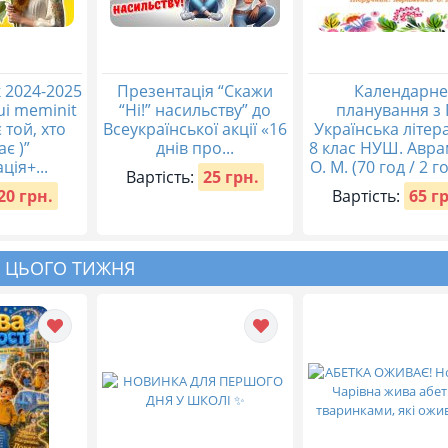
 2024-2025
Презентація “Скажи
Календарне
qui meminit
“Ні!” насильству” до
планування з 
 той, хто
Всеукраїнської акції «16
Українська літер
ає )”
днів про...
8 клас НУШ. Авр
ція+...
О. М. (70 год / 2 го
Вартість:
25 грн.
20 грн.
Вартість:
65 г
 ЦЬОГО ТИЖНЯ