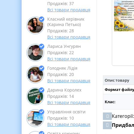
Продажів: 37
Всі товари продавця
Класний керівник
(Карина Петько)
Продажів: 28
Всі товари продавця
Лариса Унгурян
Продажів: 22
Всі товари продавця
Голодняк Лідія
Продажів: 20
Опис товару
Всі товари продавця
Формат файлу
Дарина Королех
Продажів: 14
Клас:
Всі товари продавця
Управління освіти
Категорії
Продажів: 10
Всі товари продавця
Придба
Освіта кожному