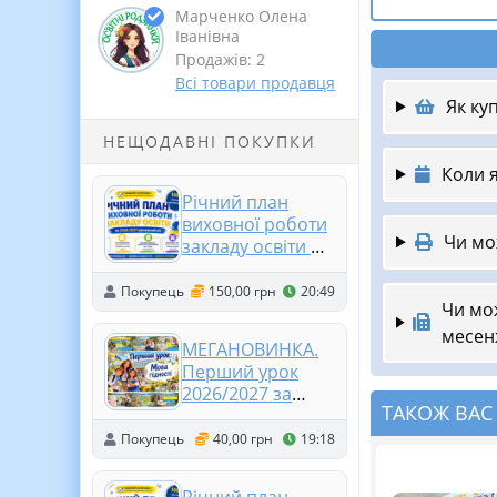
Марченко Олена
Іванівна
Продажів: 2
Всі товари продавця
Як ку
НЕЩОДАВНІ ПОКУПКИ
Коли 
Річний план
виховної роботи
Чи мо
закладу освіти на
2026/2027
навчальний рік
Покупець
150,00 грн
20:49
Чи мо
месен
МЕГАНОВИНКА.
Перший урок
2026/2027 за
ТАКОЖ ВАС
рекомендаціями
МОН "Мова
Покупець
40,00 грн
19:18
гідності"
Презентація +