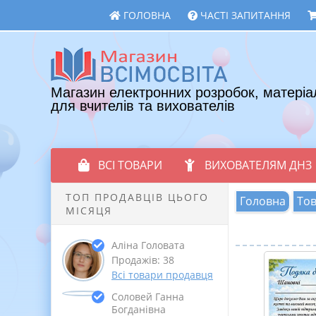
ГОЛОВНА
ЧАСТІ ЗАПИТАННЯ
Магазин електронних розробок, матеріа
для вчителів та вихователів
ВСІ ТОВАРИ
ВИХОВАТЕЛЯМ ДНЗ
ТОП ПРОДАВЦІВ ЦЬОГО
Головна
То
МІСЯЦЯ
Аліна Головата
Продажів: 38
Всі товари продавця
Соловей Ганна
Богданівна