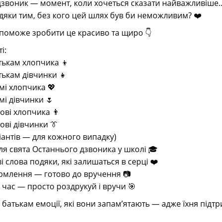
дзвоник — момент, коли хочеться сказати найважливіше
дяки тим, без кого цей шлях був би неможливим? ❤️
допоможе зробити це красиво та щиро 👇
і:
тькам хлопчика 👦
тькам дівчинки 👧
мі хлопчика 💖
мі дівчинки 🌷
тові хлопчика 👨
ові дівчинки 👔
ріантів — для кожного випадку)
для свята Останнього дзвоника у школі 🎓
 слова подяки, які залишаться в серці ❤️
рмлення — готово до вручення 📷
 час — просто роздрукуй і вручи 🎯
 батькам емоції, які вони запам’ятають — адже їхня підт