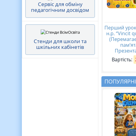
Сервіс для обміну
педагогічним досвідом
Перший урок
н.р. “Vincit 
(Перемагає
Стенди для школи та
пам’ят
шкільних кабінетів
Презента
Вартість:
ПОПУЛЯРНІ