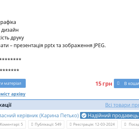

графіка
 дизайн
ість друку
ати – презентація pptx та зображення JPEG.
********
*******
15
грн
В кош
ти
матеріал
міст архіву
кації
Всі товари п
ласний керівник (Карина Петько)
Надійний продавець
Коментарі: 5
Публікації: 549
Реєстрація: 12-03-2024
Посад