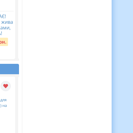
АЄ!
Мова гідності ( 40
Перший урок у
а жива
запитань з
2026/2027 “Мова
ками,
мотиваційною фразою)
гідності”
!
Вартість:
45 грн.
Вартість:
30 грн.
рн.