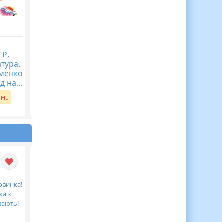
Журнал спостережень
Діагностична
ГР.
за дитиною з ООП,
контрольна робота
атура.
Журнал асистента
Пізнаємо природу 5
аменко
вчителя ВІДЕООГЛЯД
клас Тема 5. Пізнаєм
д на...
організм людини в
Вартість:
150 грн.
середов...
рн.
Вартість:
40 грн.