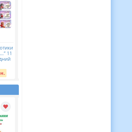
Котики
Подяки для вчителів від
…” 11
учнів
одний
Вартість:
30 грн.
рн.