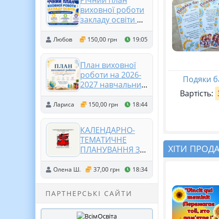
Річний план
оформлення
виховної роботи
дошки + конспект
закладу освіти на
(2-7 клас)
2026/2027
навчальний рік
Любов
150,00 грн
19:05
План виховної
роботи на 2026-
Подяки б
2027 навчальний
Вартість:
рік
Лариса
150,00 грн
18:44
КАЛЕНДАРНО-
ТЕМАТИЧНЕ
ХІТИ ПРОД
ПЛАНУВАННЯ З
ІСТОРІЇ УКРАЇНИ 9
КЛАС 52 години
Олена Ш.
37,00 грн
18:34
(за підручником
О. Пометун)
ПАРТНЕРСЬКІ САЙТИ