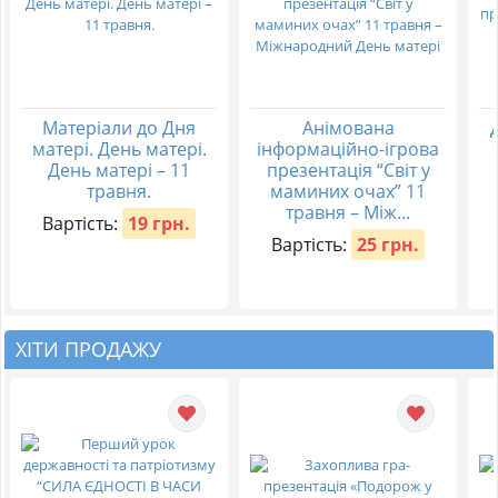
Матеріали до Дня
Анімована
матері. День матері.
інформаційно-ігрова
День матері – 11
презентація “Світ у
травня.
маминих очах” 11
травня – Між...
Вартість:
19 грн.
Вартість:
25 грн.
ХІТИ ПРОДАЖУ