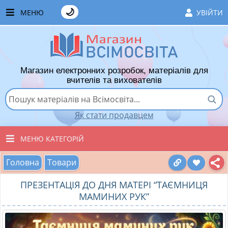
🌙
МЕНЮ
УВІЙТИ
ГОЛОВНА
ЧАСТІ ЗАПИТАННЯ
Магазин електронних розробок, матеріалів для
ЯК ТУТ КУПУВАТИ
вчителів та вихователів
ЯК ТУТ ПРОДАВАТИ
Як стати продавцем
ДОДАТИ РОЗРОБКУ
МЕНЮ КАТЕГОРІЙ
ХІТИ ПРОДАЖУ
Головна
Товари
ВСІ ТОВАРИ
ВПОДОБАНІ ТОВАРИ
ПРЕЗЕНТАЦІЯ ДО ДНЯ МАТЕРІ “ТАЄМНИЦЯ
ВИХОВАТЕЛЯМ ДНЗ
КОШИК
МАМИНИХ РУК”
ПОЧАТКОВІ КЛАСИ