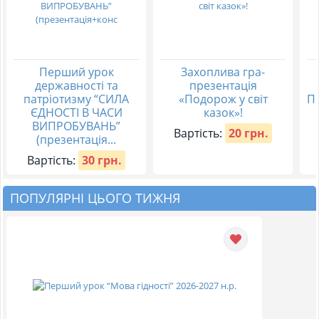
Перший урок
Захоплива гра-
державності та
презентація
патріотизму “СИЛА
«Подорож у світ
П
ЄДНОСТІ В ЧАСИ
казок»!
ВИПРОБУВАНЬ”
Вартість:
20 грн.
(презентація...
Вартість:
30 грн.
ПОПУЛЯРНІ ЦЬОГО ТИЖНЯ