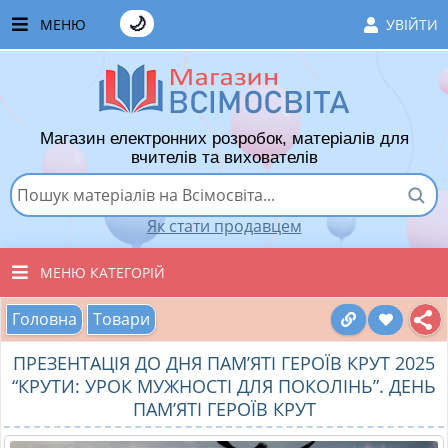
🌙
МЕНЮ
УВІЙТИ
ГОЛОВНА
ЧАСТІ ЗАПИТАННЯ
Магазин електронних розробок, матеріалів для
ЯК ТУТ КУПУВАТИ
вчителів та вихователів
ЯК ТУТ ПРОДАВАТИ
Як стати продавцем
ДОДАТИ РОЗРОБКУ
МЕНЮ КАТЕГОРІЙ
ХІТИ ПРОДАЖУ
Головна
Товари
ВСІ ТОВАРИ
ВПОДОБАНІ ТОВАРИ
ПРЕЗЕНТАЦІЯ ДО ДНЯ ПАМ’ЯТІ ГЕРОЇВ КРУТ 2025
ВИХОВАТЕЛЯМ ДНЗ
КОШИК
“КРУТИ: УРОК МУЖНОСТІ ДЛЯ ПОКОЛІНЬ”. ДЕНЬ
ПАМ’ЯТІ ГЕРОЇВ КРУТ
ПОЧАТКОВІ КЛАСИ