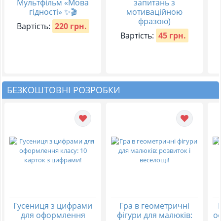
Мультфільм «Мова
запитань з
гідності» ✨🎬
мотиваційною
фразою)
Вартість:
220 грн.
Вартість:
45 грн.
БЕЗКОШТОВНІ РОЗРОБКИ
Гусениця з цифрами
Гра в геометричні
для оформлення
фігури для малюків:
о