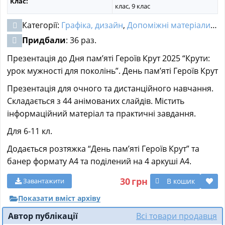
Клас:
клас, 9 клас
Категорії:
Графіка, дизайн
,
Допоміжні матеріали
,
Ма
Придбали
: 36 раз.
Презентація до Дня пам’яті Героїв Крут 2025 “Крути:
урок мужності для поколінь”. День пам’яті Героїв Крут
Презентація для очного та дистанційного навчання.
Складається з 44 анімованих слайдів. Містить
інформаційний матеріал та практичні завдання.
Для 6-11 кл.
Додається розтяжка “День пам’яті Героїв Крут” та
банер формату А4 та поділений на 4 аркуші А4.
30
грн
В кошик
Завантажити
Показати вміст архіву
Автор публікації
Всі товари продавця