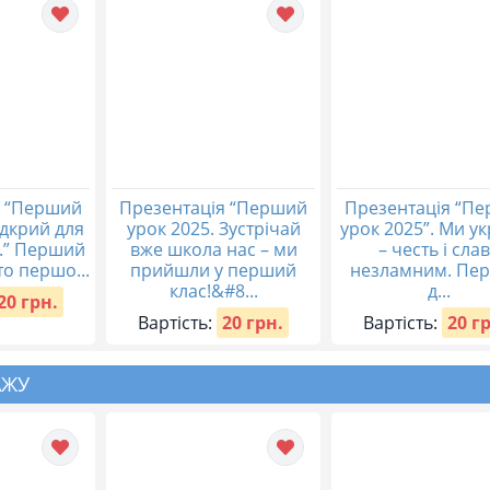
я “Перший
Презентація “Перший
Презентація “П
ідкрий для
урок 2025. Зустрічай
урок 2025”. Ми ук
у.” Перший
вже школа нас – ми
– честь і сла
то першо...
прийшли у перший
незламним. Пе
клас!&#8...
д...
20 грн.
Вартість:
20 грн.
Вартість:
20 г
АЖУ