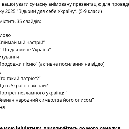
вашої уваги сучасну анімовану презентацію для провед
 2025 “Відкрий для себе Україну”. (5-9 класи)
істить 35 слайдів:
слово
піймай мій настрій”
 “Що для мене Україна”
питування
Продовжи пісню” (активне посилання на відео)
д
то такий патріот?”
о в Україні най-най?”
Портрет незламного українця”
Визнач народний символ за його описом”
ня
 мою ініціативу, приєднуйтесь до мого каналу в