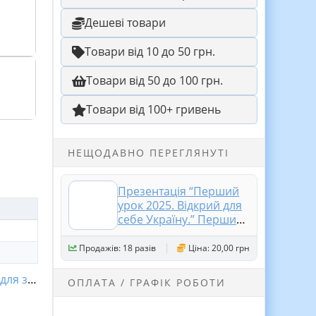
Дешеві товари
Товари від 10 до 50 грн.
Товари від 50 до 100 грн.
Товари від 100+ гривень
НЕЩОДАВНО ПЕРЕГЛЯНУТІ
Презентація “Перший
урок 2025. Відкрий для
себе Україну.” Перший
дзвоник. Свято
першого дзвоника 5-9
Продажів: 18 разів
Ціна: 20,00 грн
клас
заходів
ОПЛАТА / ГРАФІК РОБОТИ