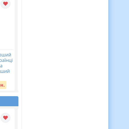
ерший
Презентація “Перший
Презентація “Перши
раїнці
урок 2025. Живе і буде
урок 2025. Зустрічай
ва
жити Україна, ніхто не
вже школа нас – ми
рший
спинить крил наших
прийшли у перший
політ!...
клас!&#8...
рн.
Вартість:
20 грн.
Вартість:
20 грн.