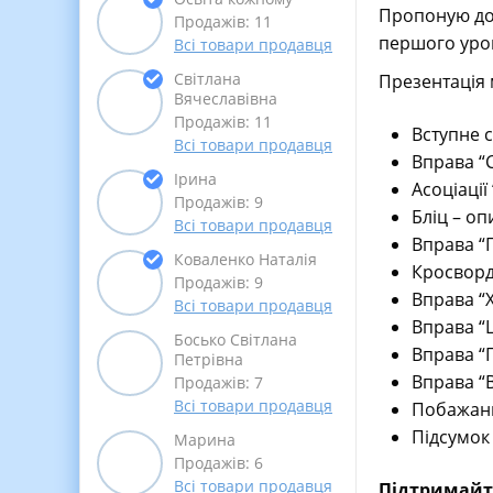
Пропоную до 
Продажів: 11
першого уроку
Всі товари продавця
Світлана
Презентація м
Вячеславівна
Продажів: 11
Вступне 
Всі товари продавця
Вправа “С
Ірина
Асоціації
Продажів: 9
Бліц – о
Всі товари продавця
Вправа “
Коваленко Наталія
Кросвор
Продажів: 9
Вправа “Х
Всі товари продавця
Вправа “Щ
Босько Світлана
Вправа “
Петрівна
Вправа “
Продажів: 7
Всі товари продавця
Побажан
Підсумок
Марина
Продажів: 6
Всі товари продавця
Підтримайте