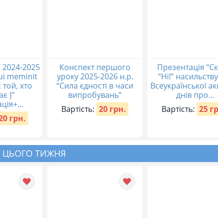
 2024-2025
Конспект першого
Презентація “С
qui meminit
уроку 2025-2026 н.р.
“Ні!” насильству
 той, хто
“Сила єдності в часи
Всеукраїнської акц
ає )”
випробувань”
днів про...
ція+...
Вартість:
20 грн.
Вартість:
25 г
20 грн.
 ЦЬОГО ТИЖНЯ