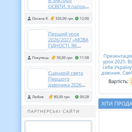
В ЗАКЛАДІ
сторінки, в док.
ОСВІТИ. 9 папок:
Word, легко
НАКАЗИ.
редагувати
ІНСТРУКЦІЇ з ОП.
Оксана К.
320,00 грн
12:00
ПОЛОЖЕННЯ.
ПОСАДОВІ
Перший урок
ІНСТРУКЦІЇ.
2026/2027 «МОВА
ЖУРНАЛИ.
ГІДНОСТІ. ЯК
ІНСТРУКЦІЇ ДЛЯ
ЗВУЧИТЬ
УЧНІВ.ІНСТРУКТАЖІ.
Презентаці
УКРАЇНА?»
Покупець
50,00 грн
11:58
АКТИ
урок 2025. В
себе Україн
дзвоник. Свя
Сценарій свята
Першого
Вартість:
дзвоника 2026
«Ми на світлій
хвилі. Пароль до
Любов
80,00 грн
00:28
шкільної мережі»
ХІТИ ПРОД
ПАРТНЕРСЬКІ САЙТИ