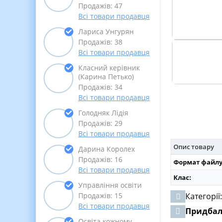
Продажів: 47
Всі товари продавця
Лариса Унгурян
Продажів: 38
Всі товари продавця
Класний керівник
(Карина Петько)
Продажів: 34
Всі товари продавця
Голодняк Лідія
Продажів: 29
Всі товари продавця
Опис товару
Дарина Королех
Продажів: 16
Формат файлу
Всі товари продавця
Клас:
Управління освіти
Продажів: 15
Категорії
Всі товари продавця
Придба
Освіта кожному