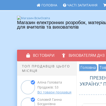
ГОЛОВНА
ЧАСТІ ЗАПИТАННЯ
Магазин електронних розробок, матеріа
для вчителів та вихователів
ВСІ ТОВАРИ
ВИХОВАТЕЛЯМ ДНЗ
ТОП ПРОДАВЦІВ ЦЬОГО
Головна
То
МІСЯЦЯ
ПРЕЗЕН
Аліна Головата
УКРАЇНУ.”
Продажів: 53
Всі товари продавця
Соловей Ганна
Богданівна