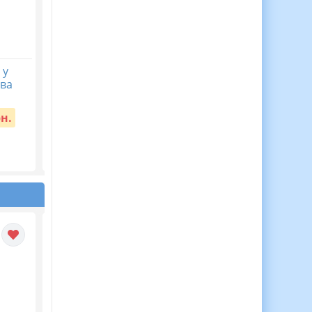
 у
ЦІКАВА ЖИВА АБЕТКА
КАЛЕНДАРНЕ
ова
— аплікації для дітей! 🌟
ПЛАНУВАННЯ із ГР.
Українська мова 9
Вартість:
55 грн.
кл.НУШ. ЗАБОЛОТНИ
рн.
О.В. (105 год /3 год н
тиждень)
Вартість:
65 грн.