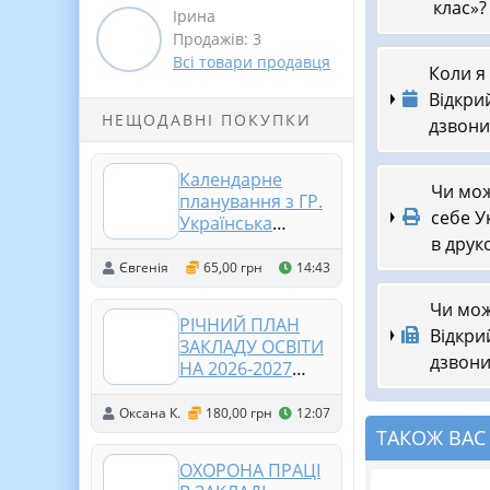
клас»?
Ірина
Продажів: 3
Всі товари продавця
Коли я
Відкри
НЕЩОДАВНІ ПОКУПКИ
дзвони
Календарне
Чи мож
планування з ГР.
себе У
Українська
в друк
література. 9 клас
НУШ.
Євгенія
65,00 грн
14:43
Заболотний В. В.
Чи мож
та ін. (70 год / 2
РІЧНИЙ ПЛАН
год на тиждень)
Відкри
ЗАКЛАДУ ОСВІТИ
дзвони
НА 2026-2027
НАВЧАЛЬНИЙ РІК
(АНАЛІЗ ТА ПЛАН
Оксана К.
180,00 грн
12:07
РОЗРОБЛЕНО ЗА
ТАКОЖ ВАС
4 НАПРЯМАМИ
ОХОРОНА ПРАЦІ
ВСЗЯО (342