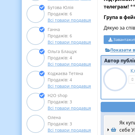
телеграм!
*
Бутова Юлія
Продажів: 6
Група в фей
Всі товари продавця
Дякую за спі
Ганна
Продажів: 6
Завантажи
Всі товари продавця
Показати в
Ольга Блащук
Продажів: 4
Автор публі
Всі товари продавця
К
Коджаєва Тетяна
Продажів: 4
Всі товари продавця
Н2О shop
Продажів: 3
Всі товари продавця
Олена
Як куп
Продажів: 3
себе У
Всі товари продавця