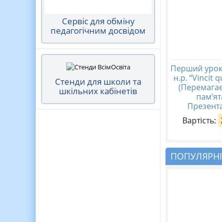
Сервіс для обміну
педагогічним досвідом
Перший урок
н.р. “Vincit 
Стенди для школи та
(Перемагає
шкільних кабінетів
пам’ят
Презента
Вартість:
ПОПУЛЯРНІ