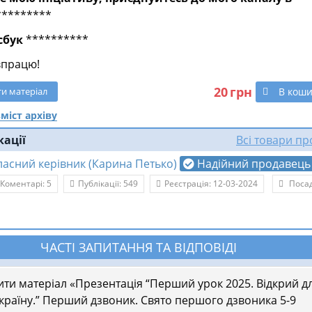
*********
сбук
**********
впрацю!
20
грн
В кош
ти
матеріал
міст архіву
кації
Всі товари п
ласний керівник (Карина Петько)
Надійний продавець
Коментарі: 5
Публікації: 549
Реєстрація: 12-03-2024
Посад
ЧАСТІ ЗАПИТАННЯ ТА ВІДПОВІДІ
ити матеріал «Презентація “Перший урок 2025. Відкрий д
країну.” Перший дзвоник. Свято першого дзвоника 5-9