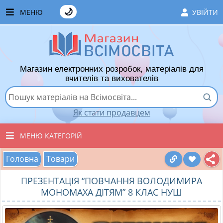
🌙
МЕНЮ
УВІЙТИ
ГОЛОВНА
ЧАСТІ ЗАПИТАННЯ
Магазин електронних розробок, матеріалів для
ЯК ТУТ КУПУВАТИ
вчителів та вихователів
ЯК ТУТ ПРОДАВАТИ
Як стати продавцем
ДОДАТИ РОЗРОБКУ
МЕНЮ КАТЕГОРІЙ
ХІТИ ПРОДАЖУ
Головна
Товари
ВСІ ТОВАРИ
ВПОДОБАНІ ТОВАРИ
ПРЕЗЕНТАЦІЯ “ПОВЧАННЯ ВОЛОДИМИРА
ВИХОВАТЕЛЯМ ДНЗ
КОШИК
МОНОМАХА ДІТЯМ” 8 КЛАС НУШ
ПОЧАТКОВІ КЛАСИ