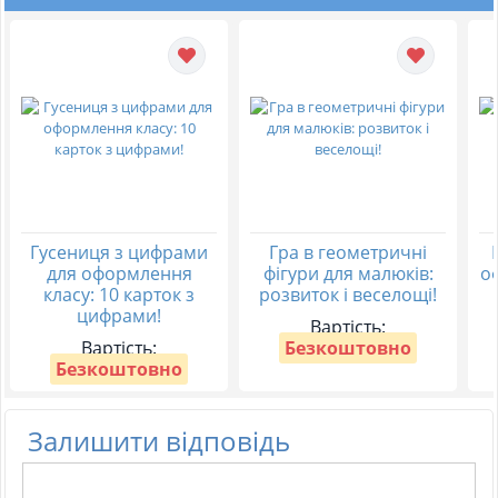
Гусениця з цифрами
Гра в геометричні
для оформлення
фігури для малюків:
о
класу: 10 карток з
розвиток і веселощі!
цифрами!
Вартість:
Вартість:
Безкоштовно
Безкоштовно
Залишити відповідь