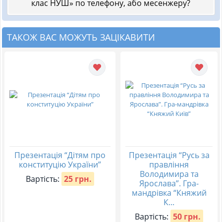
клас НУШ» по телефону, або месенжеру?
ТАКОЖ ВАС МОЖУТЬ ЗАЦІКАВИТИ
Презентація “Дітям про
Презентація “Русь за
конституцію України”
правління
Володимира та
Вартість:
25 грн.
Ярослава”. Гра-
мандрівка “Княжий
К...
Вартість:
50 грн.