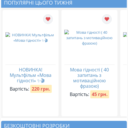
ПОПУЛЯРНІ ЦЬОГО ТИЖНЯ
НОВИНКА!
Мова гідності ( 40
Мультфільм «Мова
запитань з
гідності» ✨🎬
мотиваційною
фразою)
Вартість:
220 грн.
Вартість:
45 грн.
БЕЗКОШТОВНІ РОЗРОБКИ