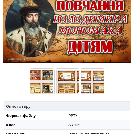
МАТЕРІАЛИ З ПРЕДМЕТІВ
РІЗНІ МАТЕРІАЛИ
НОВИНИ
Опис товару
Формат файлу:
PPTX
Клас:
8 клас
Предмет:
Українська література