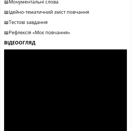
📖Монументальні слова
📖Ідейно-тематичний зміст повчання
📖Тестові завдання
📖Рефлексія «Моє повчання»
ВІДЕООГЛЯД