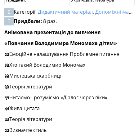
Категорії:
Дидактичний матеріал
,
Допоміжні матеріали
Придбали
: 8 раз.
Анімована презентація до вивчення
«Повчання Володимира Мономаха дітям»
📖Емоційне налаштування Проблемне питання
📖Хто такий Володимир Мономах
📖Мистецька скарбниця
📖Теорія літератури
📖Читаємо і розуміємо «Діалог через віки»
📖Жива цитата
📖Теорія літератури
📖Визначте стиль