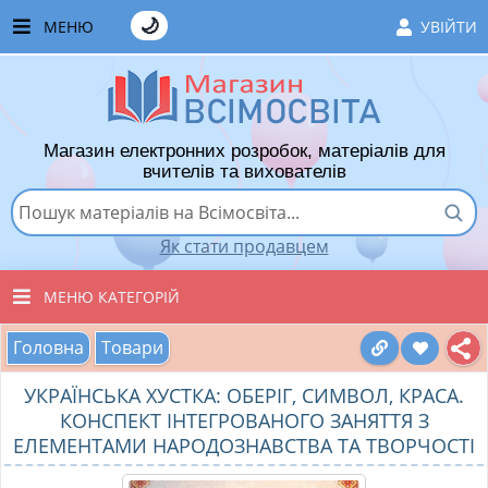
🌙
МЕНЮ
УВІЙТИ
ГОЛОВНА
ЧАСТІ ЗАПИТАННЯ
Магазин електронних розробок, матеріалів для
ЯК ТУТ КУПУВАТИ
вчителів та вихователів
ЯК ТУТ ПРОДАВАТИ
Як стати продавцем
ДОДАТИ РОЗРОБКУ
МЕНЮ КАТЕГОРІЙ
ХІТИ ПРОДАЖУ
Головна
Товари
ВСІ ТОВАРИ
ВПОДОБАНІ ТОВАРИ
УКРАЇНСЬКА ХУСТКА: ОБЕРІГ, СИМВОЛ, КРАСА.
ВИХОВАТЕЛЯМ ДНЗ
КОШИК
КОНСПЕКТ ІНТЕГРОВАНОГО ЗАНЯТТЯ З
ЕЛЕМЕНТАМИ НАРОДОЗНАВСТВА ТА ТВОРЧОСТІ
ПОЧАТКОВІ КЛАСИ