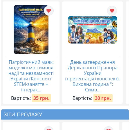
Патріотичний маяк:
День затвердження
моделюємо символ
Державного Прапора
надії та незламності
України
України (Конспект
(презентація+конспект).
STEM-заняття +
Виховна година “:
інтерак...
Симв...
Вартість:
35 грн.
Вартість:
30 грн.
ХІТИ ПРОДАЖУ