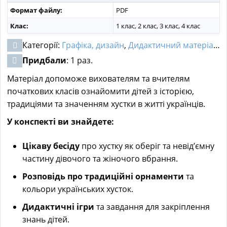
Формат файлу:
PDF
Клас:
1 клас, 2 клас, 3 клас, 4 клас
Категорії:
Графіка, дизайн
,
Дидактичний матеріал
,
Д
Придбали
: 1 раз.
Матеріал допоможе вихователям та вчителям
початкових класів ознайомити дітей з історією,
традиціями та значенням хустки в житті українців.
У конспекті ви знайдете:
Цікаву бесіду
про хустку як оберіг та невід’ємну
частину дівочого та жіночого вбрання.
Розповідь про традиційні орнаменти
та
кольори українських хусток.
Дидактичні ігри
та завдання для закріплення
знань дітей.