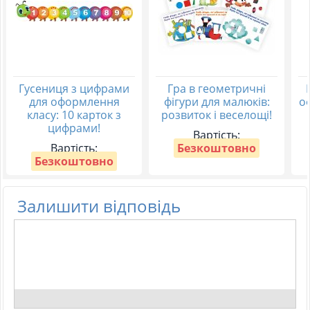
Гусениця з цифрами
Гра в геометричні
для оформлення
фігури для малюків:
о
класу: 10 карток з
розвиток і веселощі!
цифрами!
Вартість:
Вартість:
Безкоштовно
Безкоштовно
Залишити відповідь