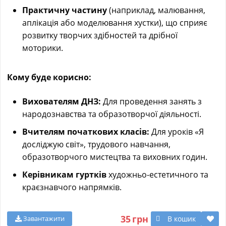
Практичну частину
(наприклад, малювання,
аплікація або моделювання хустки), що сприяє
розвитку творчих здібностей та дрібної
моторики.
Кому буде корисно:
Вихователям ДНЗ:
Для проведення занять з
народознавства та образотворчої діяльності.
Вчителям початкових класів:
Для уроків «Я
досліджую світ», трудового навчання,
образотворчого мистецтва та виховних годин.
Керівникам гуртків
художньо-естетичного та
краєзнавчого напрямків.
35
грн
В кошик
Завантажити