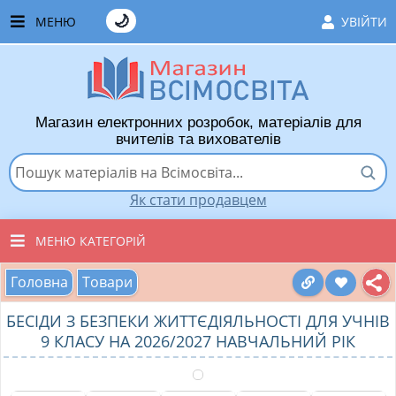
🌙
МЕНЮ
УВІЙТИ
ГОЛОВНА
ЧАСТІ ЗАПИТАННЯ
Магазин електронних розробок, матеріалів для
ЯК ТУТ КУПУВАТИ
вчителів та вихователів
ЯК ТУТ ПРОДАВАТИ
Як стати продавцем
ДОДАТИ РОЗРОБКУ
МЕНЮ КАТЕГОРІЙ
ХІТИ ПРОДАЖУ
Головна
Товари
ВСІ ТОВАРИ
ВПОДОБАНІ ТОВАРИ
БЕСІДИ З БЕЗПЕКИ ЖИТТЄДІЯЛЬНОСТІ ДЛЯ УЧНІВ
ВИХОВАТЕЛЯМ ДНЗ
КОШИК
9 КЛАСУ НА 2026/2027 НАВЧАЛЬНИЙ РІК
ПОЧАТКОВІ КЛАСИ