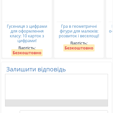
Гусениця з цифрами
Гра в геометричні
для оформлення
фігури для малюків:
о
класу: 10 карток з
розвиток і веселощі!
цифрами!
Вартість:
Вартість:
Безкоштовно
Безкоштовно
Залишити відповідь