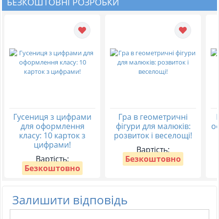
БЕЗКОШТОВНІ РОЗРОБКИ
Гусениця з цифрами
Гра в геометричні
для оформлення
фігури для малюків:
о
класу: 10 карток з
розвиток і веселощі!
цифрами!
Вартість:
Вартість:
Безкоштовно
Безкоштовно
Залишити відповідь