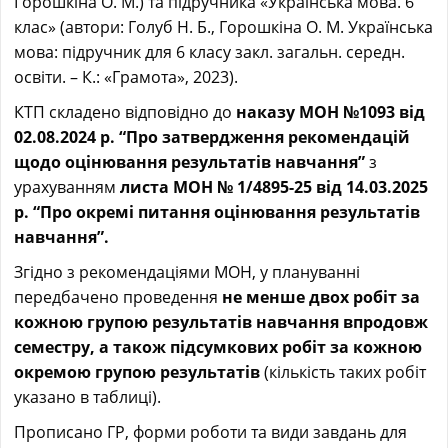
Горошкіна О. М.) та підручника «Українська мова. 6
клас» (автори: Голуб Н. Б., Горошкіна О. М. Українська
мова: підручник для 6 класу закл. загальн. середн.
освіти. – К.: «Грамота», 2023).
КТП складено відповідно до
наказу МОН №1093 від
02.08.2024 р. “Про затвердження рекомендацій
щодо оцінювання результатів навчання”
з
урахуванням
листа МОН № 1/4895-25 від 14.03.2025
р.
“Про окремі питання оцінювання результатів
навчання”.
Згідно з рекомендаціями МОН, у плануванні
передбачено проведення
не менше двох робіт за
кожною групою результатів навчання впродовж
семестру, а також підсумкових робіт за кожною
окремою групою результатів
(кількість таких робіт
указано в таблиці).
Прописано ГР, форми роботи та види завдань для