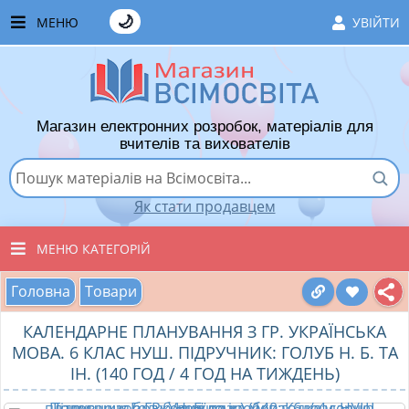
🌙
МЕНЮ
УВІЙТИ
ГОЛОВНА
ЧАСТІ ЗАПИТАННЯ
Магазин електронних розробок, матеріалів для
ЯК ТУТ КУПУВАТИ
вчителів та вихователів
ЯК ТУТ ПРОДАВАТИ
Як стати продавцем
ДОДАТИ РОЗРОБКУ
МЕНЮ КАТЕГОРІЙ
ХІТИ ПРОДАЖУ
Головна
Товари
ВСІ ТОВАРИ
ВПОДОБАНІ ТОВАРИ
КАЛЕНДАРНЕ ПЛАНУВАННЯ З ГР. УКРАЇНСЬКА
ВИХОВАТЕЛЯМ ДНЗ
КОШИК
МОВА. 6 КЛАС НУШ. ПІДРУЧНИК: ГОЛУБ Н. Б. ТА
ІН. (140 ГОД / 4 ГОД НА ТИЖДЕНЬ)
ПОЧАТКОВІ КЛАСИ