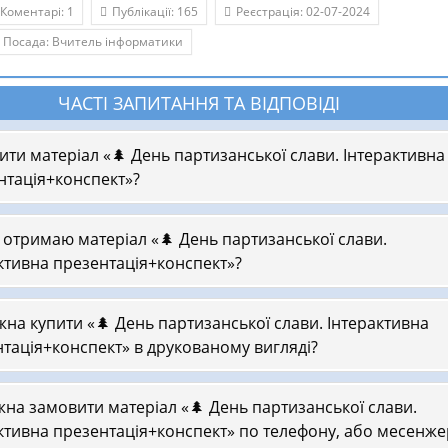
Коментарі: 1
Публікації: 165
Реєстрація: 02-07-2024
Посада: Вчитель інформатики
ЧАСТІ ЗАПИТАННЯ ТА ВІДПОВІДІ
ити матеріал «🌲 День партизанської слави. Інтерактивна
нтація+конспект»?
 отримаю матеріал «🌲 День партизанської слави.
ктивна презентація+конспект»?
на купити «🌲 День партизанської слави. Інтерактивна
тація+конспект» в друкованому вигляді?
на замовити матеріал «🌲 День партизанської слави.
ктивна презентація+конспект» по телефону, або месенже