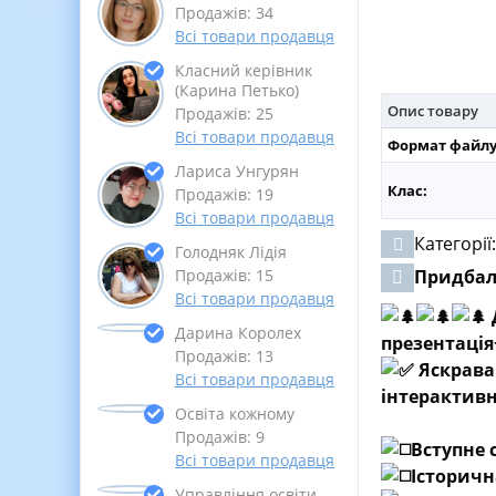
Продажів: 34
Всі товари продавця
Класний керівник
(Карина Петько)
Опис товару
Продажів: 25
Всі товари продавця
Формат файлу
Лариса Унгурян
Клас:
Продажів: 19
Всі товари продавця
Категорії
Голодняк Лідія
Придба
Продажів: 15
Всі товари продавця
Дарина Королех
презентація
Продажів: 13
Яскрава
Всі товари продавця
інтерактивн
Освіта кожному
Продажів: 9
Вступне 
Всі товари продавця
Історичн
Управління освіти