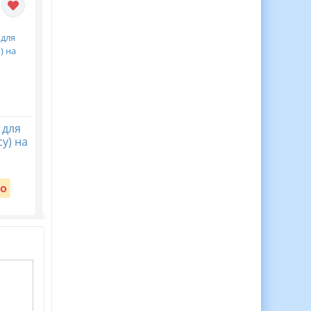
 для
30 Медалей Для
Віночок пам’яті. Пост
у) на
Мотивації Дітей до
безкоштовний до Дн
Навчання!
пам’яті жертв
голодомору 32-33 рр
Вартість:
о
Безкоштовно
Вартість:
Безкоштовно