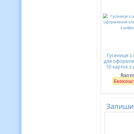
Гусениця з
для оформле
10 карток з
Варті
Безкош
Залишит