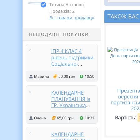
Тетяна Антонюк
Продажів: 2
ТАКОЖ ВАС
Всі товари продавця
НЕЩОДАВНІ ПОКУПКИ
ІПР 4 КЛАС 4
рівень підтримки
Соціально-
адаптаційні та
інтелектуальні
Марина
50,00 грн
10:50
труднощі
тяжкого ступеня
Презента
КАЛЕНДАРНЕ
прояву
вересня 
ПЛАНУВАННЯ із
партизанськ
ГР. Українська
202
література 9
Вартість:
кл.НУШ.
Олена
65,00 грн
10:31
ЗАБОЛОТНИЙ В.
В. (70 год /2 год
КАЛЕНДАРНЕ
на тиждень)