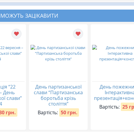
 МОЖУТЬ ЗАЦІКАВИТИ
ція “22
День партизанської
День пожежни
– День
слави “Партизанська
Інтерактивн
ої слави”
боротьба крізь
презентація+кон
4
століття”
Вартість:
25 г
30 грн.
Вартість:
50 грн.