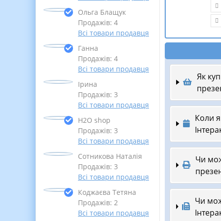
Ольга Блащук
Продажів: 4
Всі товари продавця
Ганна
Продажів: 4
Всі товари продавця
Як куп
Ірина
презе
Продажів: 3
Всі товари продавця
Коли я
Н2О shop
Інтера
Продажів: 3
Всі товари продавця
Сотникова Наталія
Чи мож
Продажів: 3
презен
Всі товари продавця
Коджаєва Тетяна
Чи мож
Продажів: 2
Інтера
Всі товари продавця