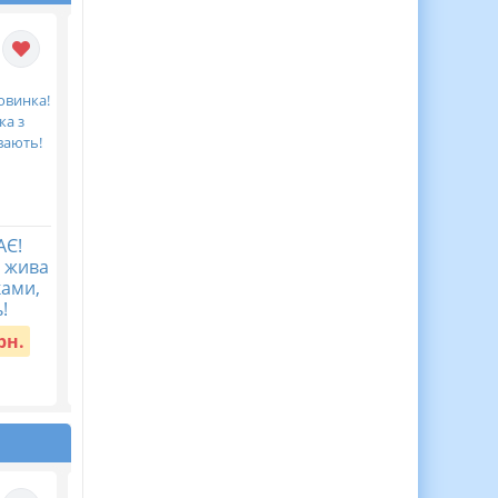
АЄ!
Мова гідності ( 40
Перший урок у
а жива
запитань з
2026/2027 “Мова
ками,
мотиваційною фразою)
гідності”
!
Вартість:
45 грн.
Вартість:
30 грн.
рн.