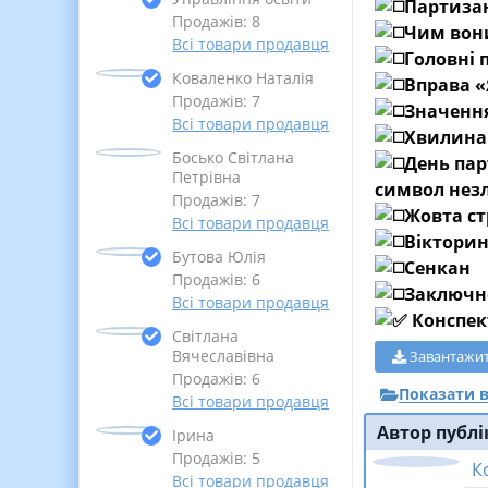
Партизан
Продажів: 8
Чим вон
Всі товари продавця
Головні
Коваленко Наталія
Вправа «
Продажів: 7
Значення
Всі товари продавця
Хвилина 
Босько Світлана
День пар
Петрівна
символ незл
Продажів: 7
Жовта ст
Всі товари продавця
Вікторин
Бутова Юлія
Сенкан
Продажів: 6
Заключн
Всі товари продавця
Конспек
Світлана
Вячеславівна
Завантажи
Продажів: 6
Показати в
Всі товари продавця
Автор публі
Ірина
Продажів: 5
К
Всі товари продавця