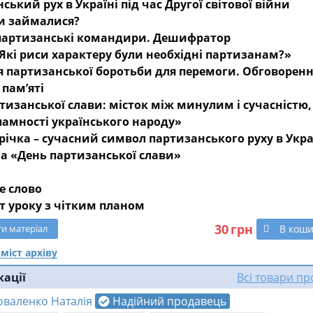
ський рух в Україні під час Другої світової війни
и займалися?
 партизанські командири. Дешифратор
Які риси характеру були необхідні партизанам?»
 партизанської боротьби для перемоги. Обговорен
пам’яті
тизанської слави: місток між минулим і сучасністю,
амності українського народу»
річка – сучасний символ партизанського руху в Укра
а «День партизанської слави»
е слово
т уроку з чітким планом
30
грн
В кош
ти
матеріал
міст архіву
кації
Всі товари п
оваленко Наталія
Надійний продавець