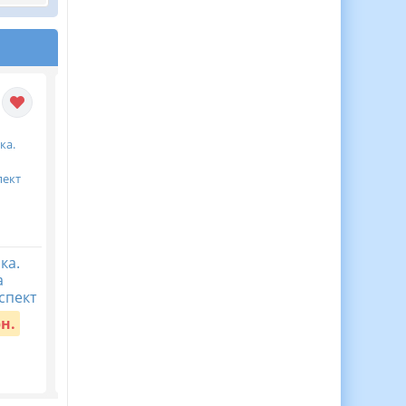
ка.
День художника 🎨.
1 квітня — День сміху
а
Інтерактивна
Інтерактивна,
спект
презентація+конспект
анімаційна презентац
: «День сміху — свято
рн.
Вартість:
30 грн.
радості та пози...
Вартість:
30 грн.