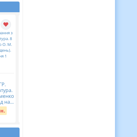
Журнал спостережень
Діагностична
ГР.
за дитиною з ООП,
контрольна робота
атура.
Журнал асистента
Пізнаємо природу 5
аменко
вчителя ВІДЕООГЛЯД
клас Тема 5. Пізнаєм
д на...
організм людини в
Вартість:
150 грн.
середов...
рн.
Вартість:
40 грн.