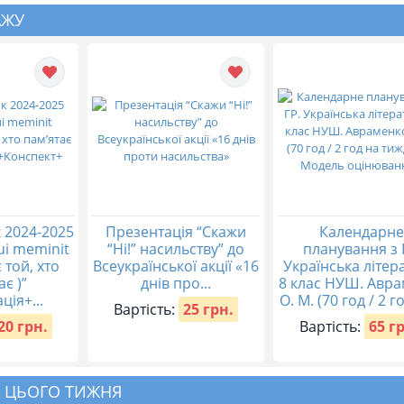
АЖУ
 2024-2025
Презентація “Скажи
Календарне
qui meminit
“Ні!” насильству” до
планування з 
 той, хто
Всеукраїнської акції «16
Українська літер
ає )”
днів про...
8 клас НУШ. Авр
ція+...
О. М. (70 год / 2 го
Вартість:
25 грн.
20 грн.
Вартість:
65 г
 ЦЬОГО ТИЖНЯ