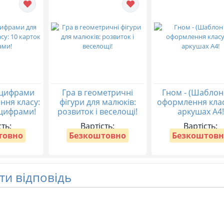
 цифрами
Гра в геометричні
Гном - (Шаблон
ння класу:
фігури для малюків:
оформлення клас
 цифрами!
розвиток і веселощі!
аркушах А4!
сть:
Вартість:
Вартість:
товно
Безкоштовно
Безкоштовн
и відповідь