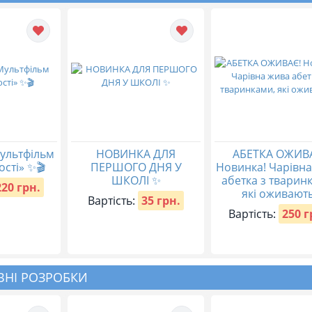
ультфільм
НОВИНКА ДЛЯ
АБЕТКА ОЖИВ
ості» ✨🎬
ПЕРШОГО ДНЯ У
Новинка! Чарівн
ШКОЛІ ✨
абетка з тварин
220 грн.
які оживають
Вартість:
35 грн.
Вартість:
250 г
НІ РОЗРОБКИ