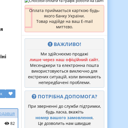
Оплата приймається карткою будь-
якого банку України.
Товар надійде на ваш E-mail
миттєво.
ня
ВАЖЛИВО!
Ми здійснюємо продажі
їні
лише через наш офіційний сайт
.
Месенджери та електронна пошта
використовуються виключно для
екстрених ситуацій, коли виникають
непередбачені проблеми.
ик
ПОТРІБНА ДОПОМОГА?
При зверненні до служби підтримки,
будь ласка, вкажіть
родавця
номер вашого замовлення
.
82
Це дозволить нам швидше