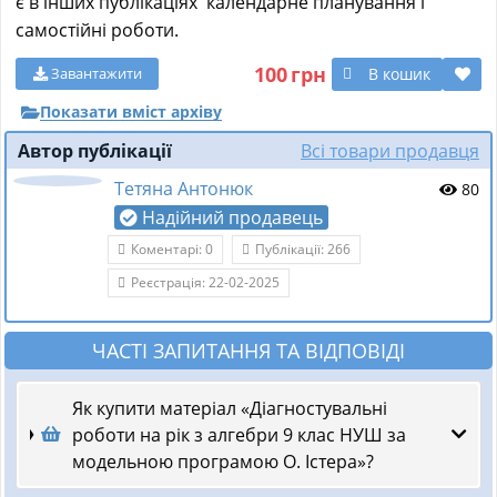
є в інших публікаціях календарне планування і
самостійні роботи.
100
грн
В кошик
Завантажити
Показати вміст архіву
Автор публікації
Всі товари продавця
Тетяна Антонюк
80
Надійний продавець
Коментарі: 0
Публікації: 266
Реєстрація: 22-02-2025
ЧАСТІ ЗАПИТАННЯ ТА ВІДПОВІДІ
Як купити матеріал «Діагностувальні
роботи на рік з алгебри 9 клас НУШ за
модельною програмою О. Істера»?