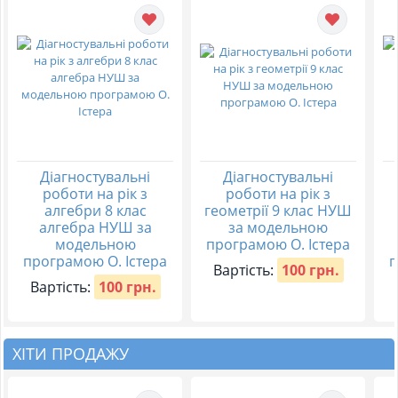
Діагностувальні
Діагностувальні
роботи на рік з
роботи на рік з
алгебри 8 клас
геометрії 9 клас НУШ
алгебра НУШ за
за модельною
модельною
програмою О. Істера
програмою О. Істера
п
Вартість:
100 грн.
Вартість:
100 грн.
ХІТИ ПРОДАЖУ