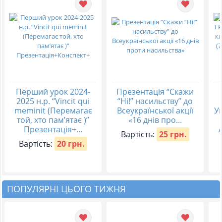
Перший урок 2024-
Презентація “Скажи
2025 н.р. “Vincit qui
“Ні!” насильству” до
meminit (Перемагає
Всеукраїнської акції
Ук
той, хто пам’ятає )”
«16 днів про...
Презентація+...
Вартість:
25 грн.
Вартість:
20 грн.
ПОПУЛЯРНІ ЦЬОГО ТИЖНЯ