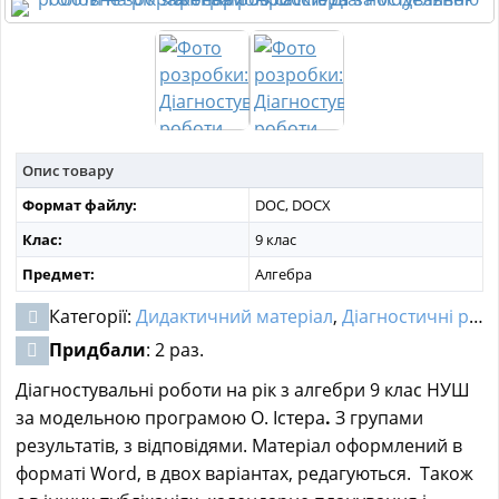
МАТЕРІАЛИ З ПРЕДМЕТІВ
РІЗНІ МАТЕРІАЛИ
НОВИНИ
Опис товару
Формат файлу:
DOC, DOCX
Клас:
9 клас
Предмет:
Алгебра
Категорії:
Дидактичний матеріал
,
Діагностичні роботи
Придбали
: 2 раз.
Діагностувальні роботи на рік з алгебри 9 клас НУШ
за модельною програмою О. Істера
.
З групами
результатів, з відповідями. Матеріал оформлений в
форматі Word, в двох варіантах, редагуються. Також