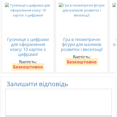
Гусениця з цифрами
Гра в геометричні
для оформлення
фігури для малюків:
о
класу: 10 карток з
розвиток і веселощі!
цифрами!
Вартість:
Вартість:
Безкоштовно
Безкоштовно
Залишити відповідь