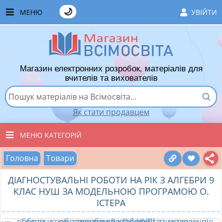
🌙
МЕНЮ
УВІЙТИ
ГОЛОВНА
ЧАСТІ ЗАПИТАННЯ
Магазин електронних розробок, матеріалів для
ЯК ТУТ КУПУВАТИ
вчителів та вихователів
ЯК ТУТ ПРОДАВАТИ
Як стати продавцем
ДОДАТИ РОЗРОБКУ
МЕНЮ КАТЕГОРІЙ
ХІТИ ПРОДАЖУ
Головна
Товари
ВСІ ТОВАРИ
ВПОДОБАНІ ТОВАРИ
ДІАГНОСТУВАЛЬНІ РОБОТИ НА РІК З АЛГЕБРИ 9
ВИХОВАТЕЛЯМ ДНЗ
КОШИК
КЛАС НУШ ЗА МОДЕЛЬНОЮ ПРОГРАМОЮ О.
ІСТЕРА
ПОЧАТКОВІ КЛАСИ