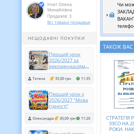
Чи мож
Ігнат Олена
Михайлівна
ЗАКЛА
Продажів: 3
ВАКАНТ
Всі товари продавця
телефо
НЕЩОДАВНІ ПОКУПКИ
ТАКОЖ ВАС
Перший урок
2026/2027 за
рекомендаціями
МОН 5-11 клас.
Презентація +
Тетяна
35,00 грн
11:35
розтяжка +
конспект +
Перший урок у
роздатковий +
2026/2027 "Мова
оформлення
гідності"
СТРАТЕГІЯ 
Олександра
30,00 грн
11:26
ЗЗСО HA 2
РОКИ. НАК