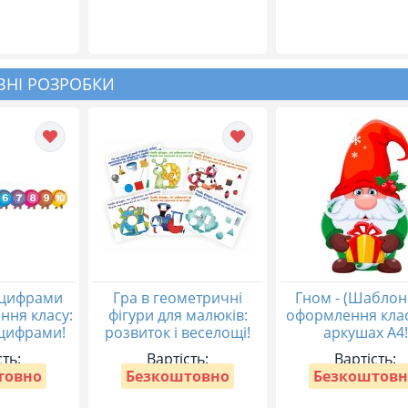
НІ РОЗРОБКИ
 цифрами
Гра в геометричні
Гном - (Шаблон
ння класу:
фігури для малюків:
оформлення клас
 цифрами!
розвиток і веселощі!
аркушах А4!
сть:
Вартість:
Вартість:
товно
Безкоштовно
Безкоштовн