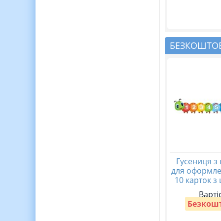
БЕЗКОШТОВ
Гусениця з
для оформле
10 карток з
Варті
Безкош