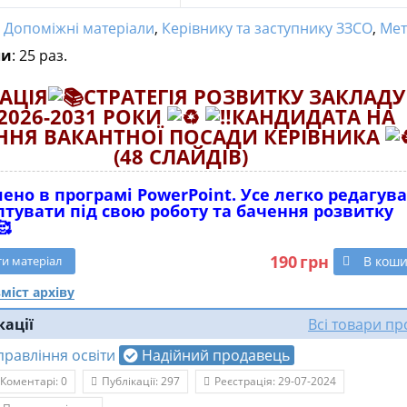
:
Допоміжні матеріали
,
Керівнику та заступнику ЗЗСО
,
Методич
ли
: 25 раз.
АЦІЯ
СТРАТЕГІЯ РОЗВИТКУ ЗАКЛАДУ
2026-2031 РОКИ
КАНДИДАТА НА
ННЯ ВАКАНТНОЇ ПОСАДИ КЕРІВНИКА
(48 СЛАЙДІВ)
ено в програмі PowerPoint. Усе легко редагув
птувати під свою роботу та бачення розвитку
190
грн
В кош
ти
матеріал
міст архіву
кації
Всі товари п
правління освіти
Надійний продавець
Коментарі: 0
Публікації: 297
Реєстрація: 29-07-2024