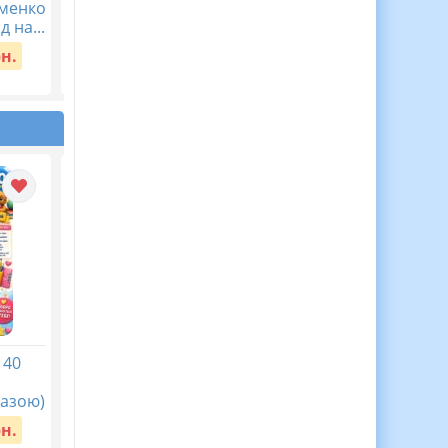
аменко
вчителя ВІДЕООГЛЯД
клас Тема 5. Пізнаєм
д на...
організм людини в
Вартість:
150 грн.
середов...
рн.
Вартість:
40 грн.
 40
АБЕТКА ОЖИВАЄ!
Перший урок у
Новинка! Чарівна жива
2026/2027 “Мова
азою)
абетка з тваринками,
гідності”
які оживають!
рн.
Вартість:
30 грн.