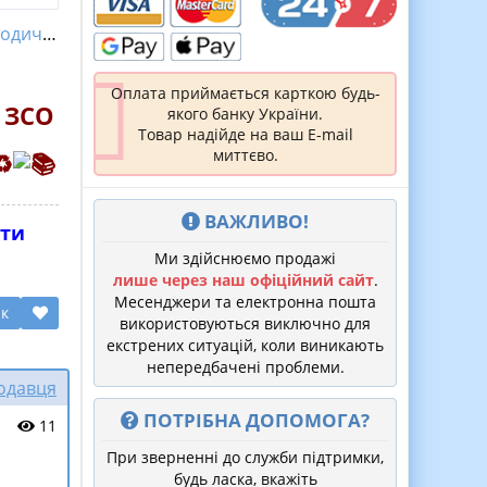
ні розробки
Оплата приймається карткою будь-
 ЗСО
якого банку України.
Товар надійде на ваш E-mail
миттєво.
ВАЖЛИВО!
ати
Ми здійснюємо продажі
лише через наш офіційний сайт
.
Месенджери та електронна пошта
ик
використовуються виключно для
екстрених ситуацій, коли виникають
непередбачені проблеми.
родавця
ПОТРІБНА ДОПОМОГА?
11
При зверненні до служби підтримки,
будь ласка, вкажіть