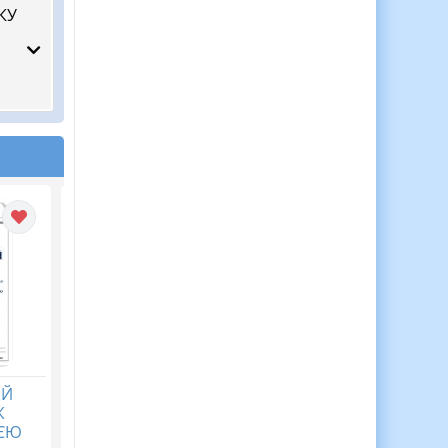
КУ
ИЙ
ПЛАН ЗАСТУПНИКА
ПОРТФРОЛІО
Ж
ДИРЕКТОРА З
КЕРІВНИКА (директора
ІЄЮ
ВИХОВНОЇ РОБОТИ
закладу освіти