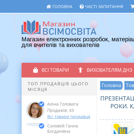
ГОЛОВНА
ЧАСТІ ЗАПИТАННЯ
Магазин електронних розробок, матеріа
для вчителів та вихователів
ВСІ ТОВАРИ
ВИХОВАТЕЛЯМ ДНЗ
ТОП ПРОДАВЦІВ ЦЬОГО
Головна
То
МІСЯЦЯ
ПРЕЗЕНТАЦІ
Аліна Головата
РОКИ. 
Продажів: 43
Всі товари продавця
Соловей Ганна
Богданівна