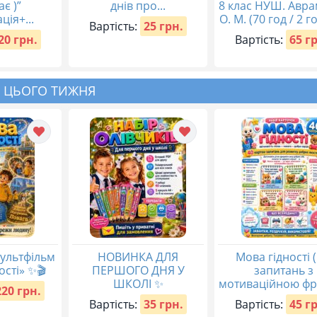
ає )”
днів про...
8 клас НУШ. Авр
ція+...
О. М. (70 год / 2 го
Вартість:
25 грн.
20 грн.
Вартість:
65 г
 ЦЬОГО ТИЖНЯ
ультфільм
НОВИНКА ДЛЯ
Мова гідності (
ості» ✨🎬
ПЕРШОГО ДНЯ У
запитань з
ШКОЛІ ✨
мотиваційною фр
220 грн.
Вартість:
35 грн.
Вартість:
45 г