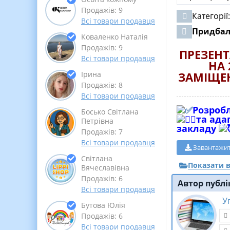
Продажів: 9
Категорії
Всі товари продавця
Придба
Коваленко Наталія
Продажів: 9
ПРЕЗЕНТ
Всі товари продавця
НА 
ЗАМІЩЕ
Ірина
Продажів: 8
Всі товари продавця
Розробл
Босько Світлана
та ада
Петрівна
закладу
Продажів: 7
Всі товари продавця
Завантажи
Світлана
Показати в
Вячеславівна
Продажів: 6
Автор публі
Всі товари продавця
У
Бутова Юлія
Продажів: 6
Всі товари продавця