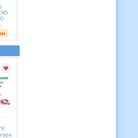
ЗАКЛАДУ ЗСО НА 2025-
ВРАХОВАНО:
Ю
2026 наввчальний рік
ВОЛОДІННЯ
ВОЮ
ПРОФЕСІЙНИМ
Вартість:
70 грн.
ЄЮ
СТАНДАРТОМ, ПРОФ..
.
Вартість:
200 грн.
рн.
Журнал спостережень
Діагностична
ГР.
за дитиною з ООП,
контрольна робота
атура.
Журнал асистента
Пізнаємо природу 5