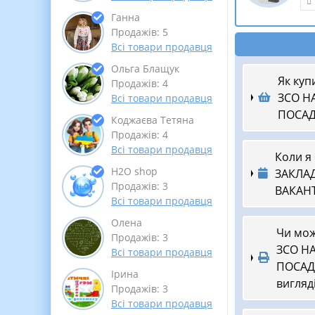
Ганна
Продажів: 5
Всі товари продавця
Ольга Блащук
Як куп
Продажів: 4
ЗСО Н
Всі товари продавця
ПОСАДИ
Коджаєва Тетяна
Продажів: 4
Всі товари продавця
Коли я
Н2О shop
ЗАКЛАД
Продажів: 3
ВАКАНТ
Всі товари продавця
Олена
Чи мож
Продажів: 3
ЗСО Н
Всі товари продавця
ПОСАДИ
Ірина
вигляд
Продажів: 3
Всі товари продавця