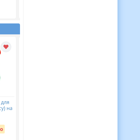
Вартість:
250 грн.
 для
30 Медалей Для
Віночок пам’яті. Пост
у) на
Мотивації Дітей до
безкоштовний до Дн
Навчання!
пам’яті жертв
голодомору 32-33 рр
Вартість:
о
Безкоштовно
Вартість:
Безкоштовно