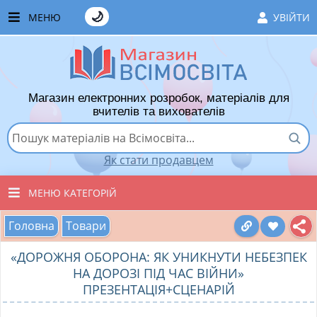
🌙
МЕНЮ
УВІЙТИ
ГОЛОВНА
ЧАСТІ ЗАПИТАННЯ
Магазин електронних розробок, матеріалів для
ЯК ТУТ КУПУВАТИ
вчителів та вихователів
ЯК ТУТ ПРОДАВАТИ
Як стати продавцем
ДОДАТИ РОЗРОБКУ
МЕНЮ КАТЕГОРІЙ
ХІТИ ПРОДАЖУ
Головна
Товари
ВСІ ТОВАРИ
ВПОДОБАНІ ТОВАРИ
«ДОРОЖНЯ ОБОРОНА: ЯК УНИКНУТИ НЕБЕЗПЕК
ВИХОВАТЕЛЯМ ДНЗ
КОШИК
НА ДОРОЗІ ПІД ЧАС ВІЙНИ»
ПРЕЗЕНТАЦІЯ+СЦЕНАРІЙ
ПОЧАТКОВІ КЛАСИ