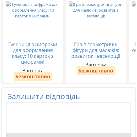
Гусениця з цифрами
Гра в геометричні
для оформлення
фігури для малюків:
о
класу: 10 карток з
розвиток і веселощі!
цифрами!
Вартість:
Вартість:
Безкоштовно
Безкоштовно
Залишити відповідь