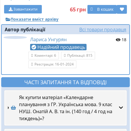
65
грн
В кошик
Завантажити
Показати вміст архіву
Автор публікації
Всі товари продавця
Лариса Унгурян
18
Надійний продавець
Коментарі: 6
Публікації: 815
Реєстрація: 16-01-2024
ЧАСТІ ЗАПИТАННЯ ТА ВІДПОВІДІ
Як купити матеріал «Календарне
планування з ГР. Українська мова. 9 клас
НУШ. Онатій А. В. та ін. (140 год / 4 год на
тиждень)»?