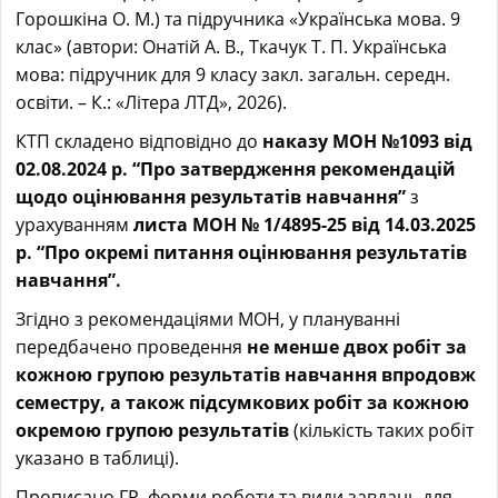
Горошкіна О. М.) та підручника «Українська мова. 9
клас» (автори: Онатій А. В., Ткачук Т. П. Українська
мова: підручник для 9 класу закл. загальн. середн.
освіти. – К.: «Літера ЛТД», 2026).
КТП складено відповідно до
наказу МОН №1093 від
02.08.2024 р. “Про затвердження рекомендацій
щодо оцінювання результатів навчання”
з
урахуванням
листа МОН № 1/4895-25 від 14.03.2025
р.
“Про окремі питання оцінювання результатів
навчання”.
Згідно з рекомендаціями МОН, у плануванні
передбачено проведення
не менше двох робіт за
кожною групою результатів навчання впродовж
семестру, а також підсумкових робіт за кожною
окремою групою результатів
(кількість таких робіт
указано в таблиці).
Прописано ГР, форми роботи та види завдань для