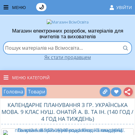
🌙
МЕНЮ
УВІЙТИ
ГОЛОВНА
Магазин електронних розробок, матеріалів для
ЧАСТІ ЗАПИТАННЯ
вчителів та вихователів
ЯК ТУТ КУПУВАТИ
Як стати продавцем
ЯК ТУТ ПРОДАВАТИ
ДОДАТИ РОЗРОБКУ
МЕНЮ КАТЕГОРІЙ
ХІТИ ПРОДАЖУ
Головна
Товари
ВСІ ТОВАРИ
ВПОДОБАНІ ТОВАРИ
КАЛЕНДАРНЕ ПЛАНУВАННЯ З ГР. УКРАЇНСЬКА
ВИХОВАТЕЛЯМ ДНЗ
МОВА. 9 КЛАС НУШ. ОНАТІЙ А. В. ТА ІН. (140 ГОД /
КОШИК
4 ГОД НА ТИЖДЕНЬ)
ПОЧАТКОВІ КЛАСИ