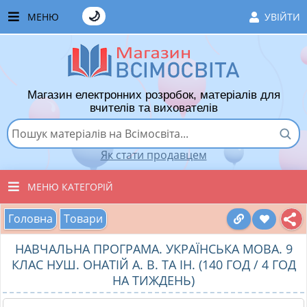
🌙
МЕНЮ
УВІЙТИ
ГОЛОВНА
ЧАСТІ ЗАПИТАННЯ
Магазин електронних розробок, матеріалів для
ЯК ТУТ КУПУВАТИ
вчителів та вихователів
ЯК ТУТ ПРОДАВАТИ
Як стати продавцем
ДОДАТИ РОЗРОБКУ
МЕНЮ КАТЕГОРІЙ
ХІТИ ПРОДАЖУ
Головна
Товари
ВСІ ТОВАРИ
ВПОДОБАНІ ТОВАРИ
НАВЧАЛЬНА ПРОГРАМА. УКРАЇНСЬКА МОВА. 9
ВИХОВАТЕЛЯМ ДНЗ
КОШИК
КЛАС НУШ. ОНАТІЙ А. В. ТА ІН. (140 ГОД / 4 ГОД
НА ТИЖДЕНЬ)
ПОЧАТКОВІ КЛАСИ