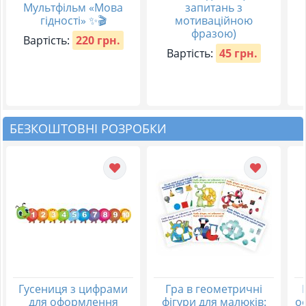
Мультфільм «Мова
запитань з
гідності» ✨🎬
мотиваційною
фразою)
Вартість:
220 грн.
Вартість:
45 грн.
БЕЗКОШТОВНІ РОЗРОБКИ
Гусениця з цифрами
Гра в геометричні
для оформлення
фігури для малюків:
о