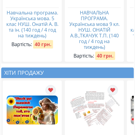
Навчальна програма.
НАВЧАЛЬНА
Українська мова. 5
ПРОГРАМА.
клас НУШ. Онатій А. В.
Українська мова 9 кл.
та ін. (140 год / 4 год
НУШ. ОНАТІЙ
к
на тиждень)
А.В.,ТКАЧУК Т.П. (140
т
год / 4 год на
Вартість:
40 грн.
тиждень)
Вартість:
40 грн.
ХІТИ ПРОДАЖУ