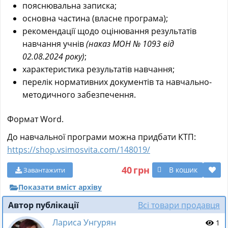
пояснювальна записка;
основна частина (власне програма);
рекомендації щодо оцінювання результатів
навчання учнів
(наказ МОН № 1093 від
02.08.2024 року)
;
характеристика результатів навчання;
перелік нормативних документів та навчально-
методичного забезпечення.
Формат Word.
До навчальної програми можна придбати КТП:
https://shop.vsimosvita.com/148019/
40
грн
В кошик
Завантажити
Показати вміст архіву
Автор публікації
Всі товари продавця
Лариса Унгурян
1