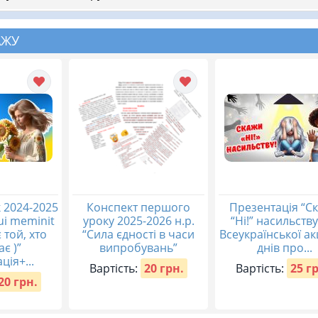
АЖУ
 2024-2025
Конспект першого
Презентація “С
qui meminit
уроку 2025-2026 н.р.
“Ні!” насильству
 той, хто
“Сила єдності в часи
Всеукраїнської акц
ає )”
випробувань”
днів про...
ція+...
Вартість:
20 грн.
Вартість:
25 г
20 грн.