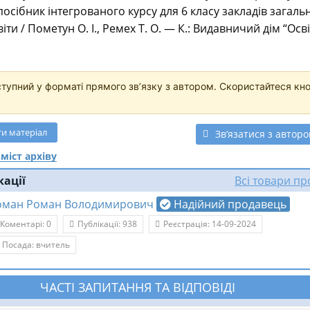
осібник інтегрованого курсу для 6 класу закладів загаль
іти / Пометун О. І., Ремех Т. О. — К.: Видавничий дім “Осві
ступний у форматі прямого звʼязку з автором. Скористайтеся кн
ти
матеріал
Звʼязатися з автор
міст архіву
кації
Всі товари п
оман Роман Володимирович
Надійний продавець
Коментарі: 0
Публікації: 938
Реєстрація: 14-09-2024
Посада: вчитель
ЧАСТІ ЗАПИТАННЯ ТА ВІДПОВІДІ