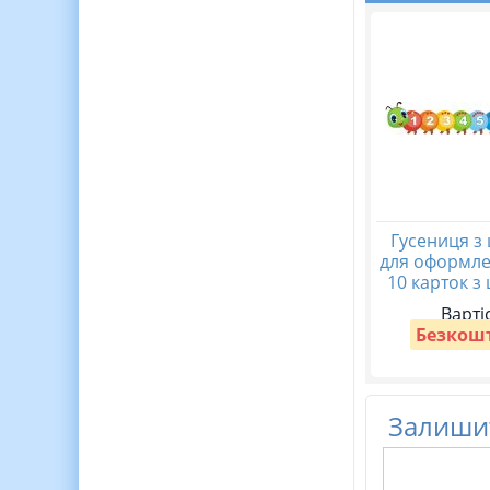
Гусениця з
для оформле
10 карток з
Варті
Безкош
Залишит