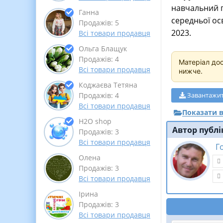
навчальний п
Ганна
середньої осв
Продажів: 5
2023.
Всі товари продавця
Ольга Блащук
Продажів: 4
Матеріал до
Всі товари продавця
нижче.
Коджаєва Тетяна
Завантажи
Продажів: 4
Всі товари продавця
Показати в
Н2О shop
Автор публі
Продажів: 3
Всі товари продавця
Г
Олена
Продажів: 3
Всі товари продавця
Ірина
Продажів: 3
Всі товари продавця