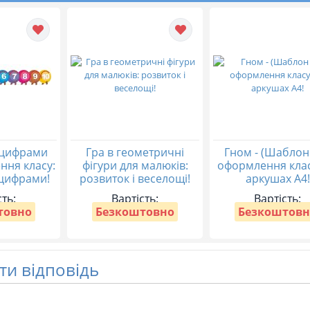
 цифрами
Гра в геометричні
Гном - (Шаблон
ння класу:
фігури для малюків:
оформлення клас
 цифрами!
розвиток і веселощі!
аркушах А4!
сть:
Вартість:
Вартість:
товно
Безкоштовно
Безкоштовн
и відповідь