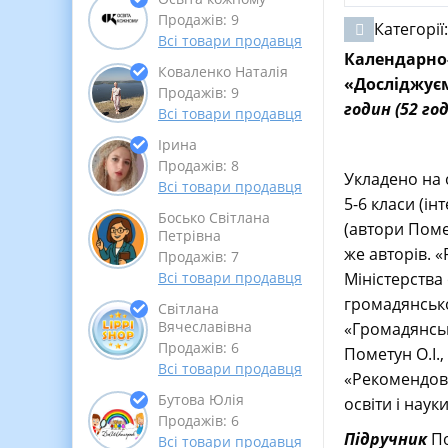
Продажів: 9
Категорії
Всі товари продавця
Календарно-
Коваленко Наталія
«Досліджуємо
Продажів: 9
годин (52 го
Всі товари продавця
Ірина
Продажів: 8
Укладено на 
Всі товари продавця
5-6 класи (ін
Босько Світлана
(автори Помет
Петрівна
же авторів. 
Продажів: 7
Міністерства 
Всі товари продавця
громадянсько
Світлана
Вячеславівна
«Громадянська
Продажів: 6
Пометун О.І.,
Всі товари продавця
«Рекомендова
Бутова Юлія
освіти і наук
Продажів: 6
Підручник
По
Всі товари продавця