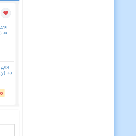
 для
30 Медалей Для
Віночок пам’яті. Пост
у) на
Мотивації Дітей до
безкоштовний до Дн
Навчання!
пам’яті жертв
голодомору 32-33 рр
Вартість:
о
Безкоштовно
Вартість:
Безкоштовно