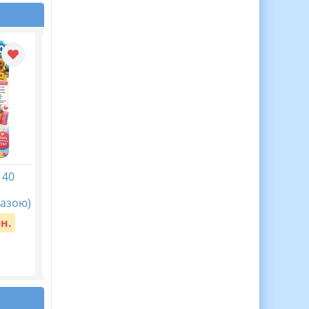
 40
АБЕТКА ОЖИВАЄ!
Перший урок у
Новинка! Чарівна жива
2026/2027 “Мова
азою)
абетка з тваринками,
гідності”
які оживають!
рн.
Вартість:
30 грн.
Вартість:
250 грн.