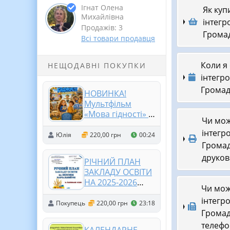
Ігнат Олена
Як куп
Михайлівна
інтегр
Продажів: 3
Громадя
Всі товари продавця
Коли я
НЕЩОДАВНІ ПОКУПКИ
інтегро
Громадя
НОВИНКА!
Мультфільм
«Мова гідності» ✨
Чи мож
🎬
інтегр
Юлія
220,00 грн
00:24
Громадя
друков
РІЧНИЙ ПЛАН
ЗАКЛАДУ ОСВІТИ
НА 2025-2026
Чи мож
НАВЧАЛЬНИЙ
інтегр
РІК. (відповідно
Покупець
220,00 грн
23:18
Громадя
до АБЕТКИ
ДИРЕКТОРА) (214
телефо