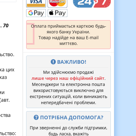
».
70
Оплата приймається карткою будь-
якого банку України.
Товар надійде на ваш E-mail
миттєво.
ьство.
ВАЖЛИВО!
ика цих
Ми здійснюємо продажі
каз
лише через наш офіційний сайт
.
Месенджери та електронна пошта
використовуються виключно для
ми
екстрених ситуацій, коли виникають
(авт.
непередбачені проблеми.
рства
ПОТРІБНА ДОПОМОГА?
При зверненні до служби підтримки,
льство:
будь ласка, вкажіть