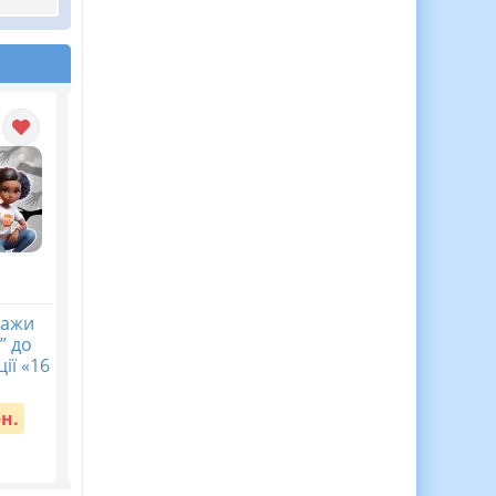
кажи
Календарне
Журнал спостережен
” до
планування з ГР.
за дитиною з ООП,
ії «16
Українська література.
Журнал асистента
8 клас НУШ. Авраменко
вчителя ВІДЕООГЛЯД
О. М. (70 год / 2 год на...
рн.
Вартість:
150 грн.
Вартість:
65 грн.