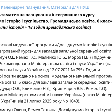
:
Календарне планування
,
Матеріали для НУШ
тематичне планування інтегрованого курсу
 історію і суспільство. Громадянська освіта. 6 клас
дини історія + 18 годин громадянська освіта)
основі модельної програми «Досліджуємо історію і суспіл
тегрований курс)» для закладів загальної середньої освіти
ун О.І., Ремех Т.О., Малієнко Ю.Б., Мороз П.В.) і підручн
«Рекомендовано Міністерством освіти і науки України» (на
освіти і науки України від 12.07.2021 № 795). Години
ї освіти додано на основі модельної навчальної програ
 освіта. 6 клас» для закладів загальної середньої освіти 
 Дудар О.В., Клименко Н Д , Кришмарел В.Б , Ремех Т.О).
но Міністерством освіти і науки України» (наказ Міністе
и України від 21 липня 2025 року No 1043).
метун Олена, Ремех Тетьяна. Досліджуємо історію і суспі