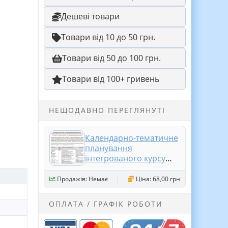
Дешеві товари
Товари від 10 до 50 грн.
Товари від 50 до 100 грн.
Товари від 100+ гривень
НЕЩОДАВНО ПЕРЕГЛЯНУТІ
Календарно-тематичне
планування
інтегрованого курсу
«Досліджуємо історію і
суспільство.
Продажів: Немає
Ціна: 68,00 грн
Громадянська освіта. 6
клас». 70 годин (52 год.
ОПЛАТА / ГРАФІК РОБОТИ
історія + 18 г