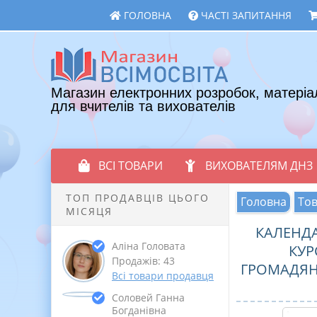
ГОЛОВНА
ЧАСТІ ЗАПИТАННЯ
Магазин електронних розробок, матеріа
для вчителів та вихователів
ВСІ ТОВАРИ
ВИХОВАТЕЛЯМ ДНЗ
ТОП ПРОДАВЦІВ ЦЬОГО
Головна
То
МІСЯЦЯ
КАЛЕНД
Аліна Головата
КУР
Продажів: 43
ГРОМАДЯНСЬ
Всі товари продавця
Соловей Ганна
Богданівна