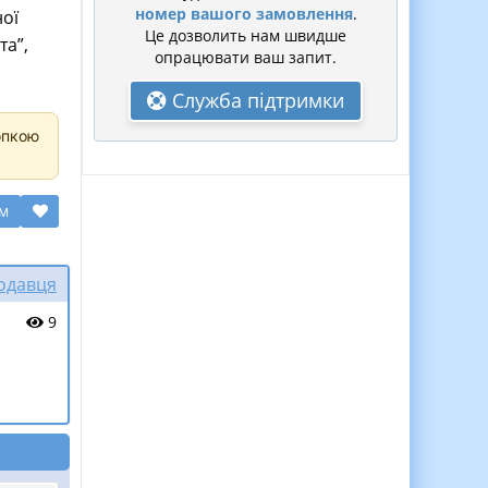
номер вашого замовлення
.
ної
Це дозволить нам швидше
та”,
опрацювати ваш запит.
Служба підтримки
опкою
ом
родавця
9