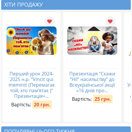
ХІТИ ПРОДАЖУ
Перший урок 2024-
Презентація “Скажи
2025 н.р. “Vincit qui
“Ні!” насильству” до
meminit (Перемагає
Всеукраїнської акції
Ук
той, хто пам’ятає )”
«16 днів про...
Презентація+...
Вартість:
25 грн.
Вартість:
20 грн.
ПОПУЛЯРНІ ЦЬОГО ТИЖНЯ