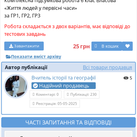
Комплексна підсумкова робота 6 клас Власова
«Життя людей у первісні часи»
за ГР1, ГР2, ГР3
Робота складається з двох варіантів, має відповіді до
тестових завдань
25
грн
В кошик
Завантажити
Показати вміст архіву
Автор публікації
Всі товари продавця
Вчитель історії та географії
5
Надійний продавець
Коментарі: 0
Публікації: 230
Реєстрація: 05-05-2025
ЧАСТІ ЗАПИТАННЯ ТА ВІДПОВІДІ