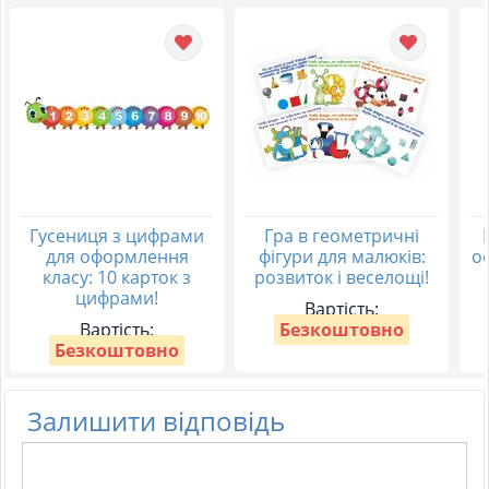
Гусениця з цифрами
Гра в геометричні
для оформлення
фігури для малюків:
о
класу: 10 карток з
розвиток і веселощі!
цифрами!
Вартість:
Вартість:
Безкоштовно
Безкоштовно
Залишити відповідь