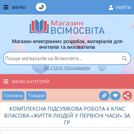
🌙
МЕНЮ
УВІЙТИ
ГОЛОВНА
ЧАСТІ ЗАПИТАННЯ
Магазин електронних розробок, матеріалів для
ЯК ТУТ КУПУВАТИ
вчителів та вихователів
ЯК ТУТ ПРОДАВАТИ
Як стати продавцем
ДОДАТИ РОЗРОБКУ
МЕНЮ КАТЕГОРІЙ
ХІТИ ПРОДАЖУ
Головна
Товари
ВСІ ТОВАРИ
ВПОДОБАНІ ТОВАРИ
КОМПЛЕКСНА ПІДСУМКОВА РОБОТА 6 КЛАС
ВИХОВАТЕЛЯМ ДНЗ
КОШИК
ВЛАСОВА «ЖИТТЯ ЛЮДЕЙ У ПЕРВІСНІ ЧАСИ» ЗА
ГР
ПОЧАТКОВІ КЛАСИ