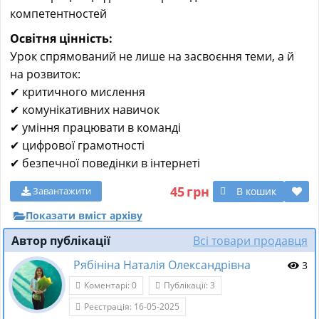
компетентностей
Освітня цінність:
Урок спрямований не лише на засвоєння теми, а й
на розвиток:
✔ критичного мислення
✔ комунікативних навичок
✔ уміння працювати в команді
✔ цифрової грамотності
✔ безпечної поведінки в інтернеті
45
грн
В кошик
Завантажити
Показати вміст архіву
Автор публікації
Всі товари продавця
Рябініна Наталія Олександрівна
3
Коментарі: 0
Публікації: 3
Реєстрація: 16-05-2025