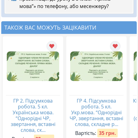
мова”» по телефону, або месенжеру?
ТАКОЖ ВАС МОЖУТЬ ЗАЦІКАВИТИ
ГР 2. Підсумкова
ГР 4. Підсумкова
КП
робота. 5 кл.
робота. 5 кл.
Українська мова.
Укр.мова. “Однорідні
“Однорідні ЧР,
ЧР, звертання, вставні
(
звертання, вставні
слова, складне р...
слова, ск...
Вартість:
35 грн.