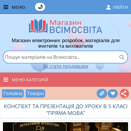
🌙
МЕНЮ
УВІЙТИ
ГОЛОВНА
ЧАСТІ ЗАПИТАННЯ
Магазин електронних розробок, матеріалів для
ЯК ТУТ КУПУВАТИ
вчителів та вихователів
ЯК ТУТ ПРОДАВАТИ
Як стати продавцем
ДОДАТИ РОЗРОБКУ
МЕНЮ КАТЕГОРІЙ
ХІТИ ПРОДАЖУ
Головна
Товари
ВСІ ТОВАРИ
ВПОДОБАНІ ТОВАРИ
КОНСПЕКТ ТА ПРЕЗЕНТАЦІЯ ДО УРОКУ В 5 КЛАСІ
ВИХОВАТЕЛЯМ ДНЗ
КОШИК
“ПРЯМА МОВА”
ПОЧАТКОВІ КЛАСИ