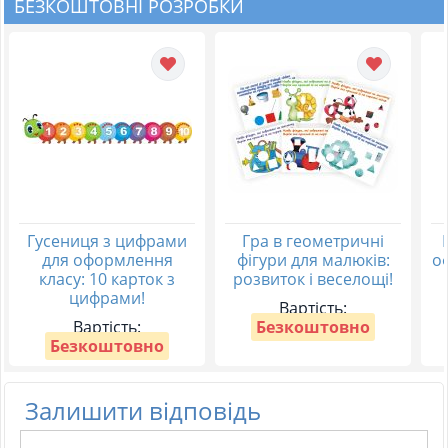
БЕЗКОШТОВНІ РОЗРОБКИ
Гусениця з цифрами
Гра в геометричні
для оформлення
фігури для малюків:
о
класу: 10 карток з
розвиток і веселощі!
цифрами!
Вартість:
Вартість:
Безкоштовно
Безкоштовно
Залишити відповідь