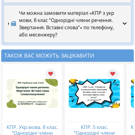
Чи можна замовити матеріал «КПР з укр
мови, 8 клас “Однорідні члени речення.
Звертання. Вставні слова”» по телефону,
або месенжеру?
ТАКОЖ ВАС МОЖУТЬ ЗАЦІКАВИТИ
КПР. Укр.мова. 8 клас.
КПР. 5 клас.
К
“Однорідні члени
“Однорідні члени