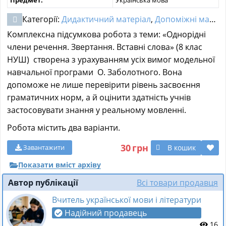
Категорії:
Дидактичний матеріал
,
Допоміжні матеріали
Комплексна підсумкова робота з теми: «Однорідні
члени речення. Звертання. Вставні слова» (8 клас
НУШ) створена з урахуванням усіх вимог модельної
навчальної програми О. Заболотного. Вона
допоможе не лише перевірити рівень засвоєння
граматичних норм, а й оцінити здатність учнів
застосовувати знання у реальному мовленні.
Робота містить два варіанти.
30
грн
В кошик
Завантажити
Показати вміст архіву
Автор публікації
Всі товари продавця
Вчитель української мови і літератури
Надійний продавець
16