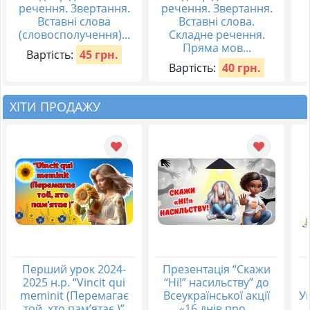
речення. Звертання.
речення. Звертання.
Вставні слова
Вставні слова.
(словосполучення)...
Складне речення.
Пряма мов...
Вартість:
45 грн.
Вартість:
40 грн.
ХІТИ ПРОДАЖУ
Перший урок 2024-
Презентація “Скажи
2025 н.р. “Vincit qui
“Ні!” насильству” до
meminit (Перемагає
Всеукраїнської акції
Ук
той, хто пам’ятає )”
«16 днів про...