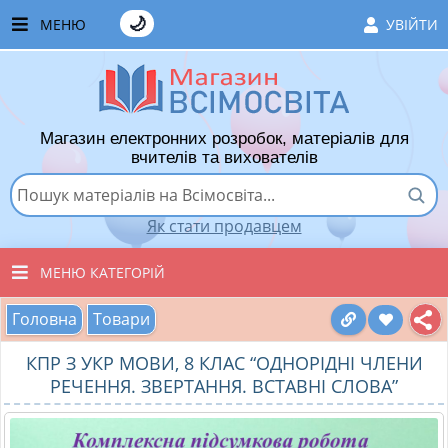
🌙
МЕНЮ
УВІЙТИ
ГОЛОВНА
ЧАСТІ ЗАПИТАННЯ
Магазин електронних розробок, матеріалів для
ЯК ТУТ КУПУВАТИ
вчителів та вихователів
ЯК ТУТ ПРОДАВАТИ
Як стати продавцем
ДОДАТИ РОЗРОБКУ
МЕНЮ КАТЕГОРІЙ
ХІТИ ПРОДАЖУ
Головна
Товари
ВСІ ТОВАРИ
ВПОДОБАНІ ТОВАРИ
КПР З УКР МОВИ, 8 КЛАС “ОДНОРІДНІ ЧЛЕНИ
ВИХОВАТЕЛЯМ ДНЗ
КОШИК
РЕЧЕННЯ. ЗВЕРТАННЯ. ВСТАВНІ СЛОВА”
ПОЧАТКОВІ КЛАСИ