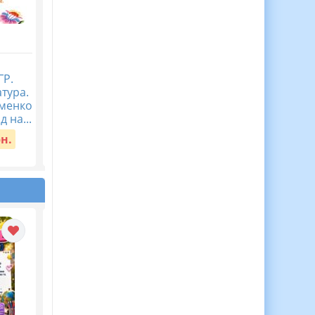
Журнал спостережень
Діагностична
ГР.
за дитиною з ООП,
контрольна робота
атура.
Журнал асистента
Пізнаємо природу 5
аменко
вчителя ВІДЕООГЛЯД
клас Тема 5. Пізнаєм
д на...
організм людини в
Вартість:
150 грн.
середов...
рн.
Вартість:
40 грн.