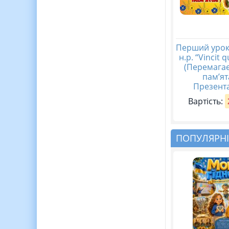
Перший урок
н.р. “Vincit 
(Перемагає
пам’ят
Презента
Вартість:
ПОПУЛЯРНІ