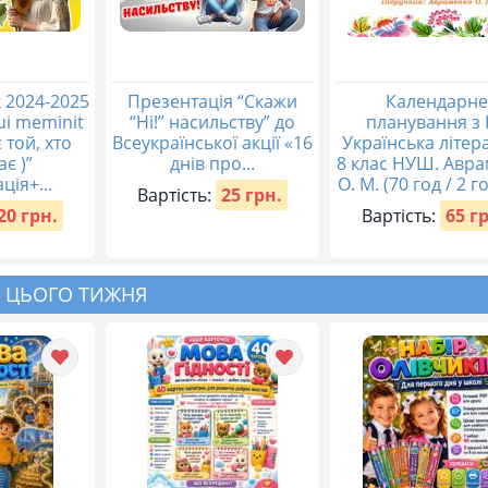
 2024-2025
Презентація “Скажи
Календарне
qui meminit
“Ні!” насильству” до
планування з 
 той, хто
Всеукраїнської акції «16
Українська літер
ає )”
днів про...
8 клас НУШ. Авр
ція+...
О. М. (70 год / 2 го
Вартість:
25 грн.
20 грн.
Вартість:
65 г
 ЦЬОГО ТИЖНЯ