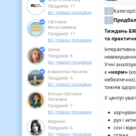
Продажів: 11
Категорії
Всі товари продавця
Придба
Світлана
Вячеславівна
Тиждень БЖ 
Продажів: 11
та практич
Всі товари продавця
Інтерактивн
Ірина
Продажів: 9
невимушеному
Всі товари продавця
Учні аналізую
є
«норм»
(ко
Коваленко Наталія
Продажів: 9
небезпечно).
Всі товари продавця
тижнів здоров
Босько Світлана
У центрі ува
Петрівна
Продажів: 7
харчуван
Всі товари продавця
рух і акт
Марина
сон і від
Продажів: 6
Всі товари продавця
гігієна