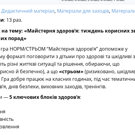
:
Дидактичний матеріал
,
Матеріали для заходів
,
Матеріали д
ли
: 13 раз.
на тему: «Майстерня здоров’я: тиждень корисних 
них порад»
а гра НОРМ/СТРЬОМ “Майстерня здоров’я” допоможе у
 форматі поговорити з дітьми про здорові та шкідливі 
ть різні життєві ситуації та рішення, обираючи, що
рисно й безпечно), а що
«стрьом»
(ризиковано, шкідлив
 Гра добре працює на класних годинах, під час тематичн
’я, днів безпеки, виховних заходів, тренінгів.
ги —
5 ключових блоків здоров’я
:
ня
ивність
новлення