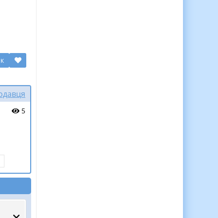
ик
родавця
5