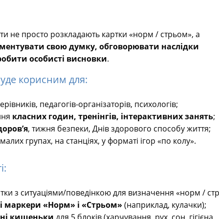
діти не просто розкладають картки «норм / стрьом», а
ментувати свою думку, обговорювати наслідки
робити особисті висновки
.
буде корисним для:
ерівників, педагогів-організаторів, психологів;
ння
класних годин, тренінгів, інтерактивних занять
;
доров’я
, тижня безпеки, Днів здорового способу життя;
малих групах, на станціях, у форматі ігор «по колу».
і:
ртки з ситуаціями/поведінкою для визначення «норм / ст
ні маркери «Норм» і «Стрьом»
(наприклад, кулачки);
ні кишеньки
для 5 блоків (харчування, рух, сон, гігієна,