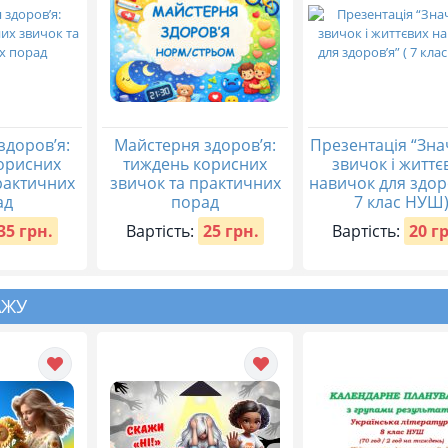
здоров’я:
Майстерня здоров’я:
Презентація “Зн
орисних
тиждень корисних
звичок і життє
рактичних
звичок та практичних
навичок для здоро
ад
порад
7 клас НУШ
35 грн.
Вартість:
25 грн.
Вартість:
20 г
АЖУ