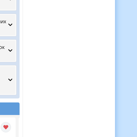
них
ок