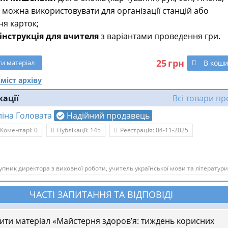
 можна використовувати для організації станцій або
ня карток;
інструкція для вчителя
з варіантами проведення гри.
25
грн
В кош
ти
матеріал
міст архіву
кації
Всі товари п
ліна Головата
Надійний продавець
Коментарі: 0
Публікації: 145
Реєстрація: 04-11-2025
упник директора з виховної роботи, учитель української мови та літератури
ЧАСТІ ЗАПИТАННЯ ТА ВІДПОВІДІ
пити матеріал «Майстерня здоров’я: тиждень корисних