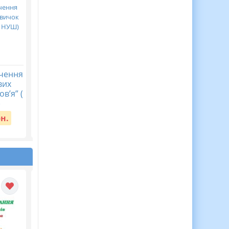
ачення
Великодня майстерня.
День Гідності і Свобо
вих
постер 🌿✨️🕊
2025. Творча
в’я” (
майстерня “Дерево
Вартість:
30 грн.
)
свободи”
рн.
Вартість:
20 грн.