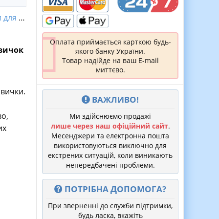
ля НУШ
Оплата приймається карткою будь-
звичок
якого банку України.
Товар надійде на ваш E-mail
миттєво.
звички.
ВАЖЛИВО!
о,
Ми здійснюємо продажі
лише через наш офіційний сайт
.
их
Месенджери та електронна пошта
використовуються виключно для
екстрених ситуацій, коли виникають
непередбачені проблеми.
ПОТРІБНА ДОПОМОГА?
При зверненні до служби підтримки,
будь ласка, вкажіть