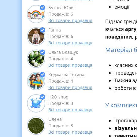
емоції
Бутова Юлія
Продажів: 6
Всі товари продавця
Під час гри 
вчаться
аргу
Ганна
поведінки, 
Продажів: 6
Всі товари продавця
Матеріал 
Ольга Блащук
Продажів: 4
класних к
Всі товари продавця
проведе
Коджаєва Тетяна
Тижня з
Продажів: 4
Всі товари продавця
роботи в 
Н2О shop
Продажів: 3
У комплект
Всі товари продавця
Олена
ігрові ка
Продажів: 3
візуаль
Всі товари продавця
тематич