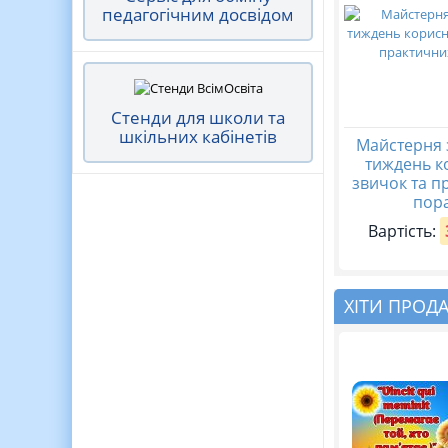
педагогічним досвідом
Стенди для школи та
шкільних кабінетів
Майстерня 
тиждень к
звичок та п
пор
Вартість:
ХІТИ ПРОД