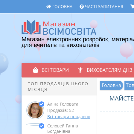
ГОЛОВНА
ЧАСТІ ЗАПИТАННЯ
Магазин електронних розробок, матеріа
для вчителів та вихователів
ВСІ ТОВАРИ
ВИХОВАТЕЛЯМ ДНЗ
ТОП ПРОДАВЦІВ ЦЬОГО
Головна
То
МІСЯЦЯ
МАЙСТЕ
Аліна Головата
Продажів: 52
Всі товари продавця
Соловей Ганна
Богданівна