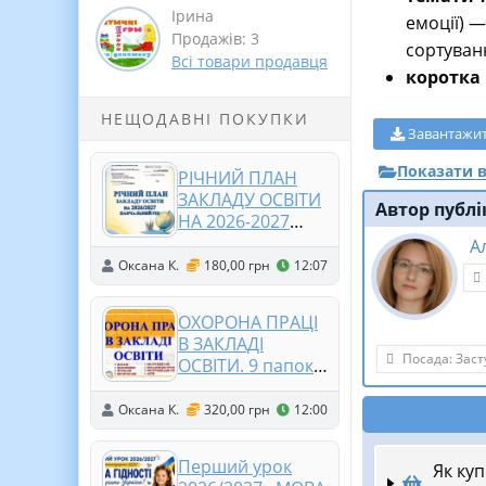
Ірина
емоції) —
Продажів: 3
сортуван
Всі товари продавця
коротка 
НЕЩОДАВНІ ПОКУПКИ
Завантажи
Показати в
РІЧНИЙ ПЛАН
ЗАКЛАДУ ОСВІТИ
Автор публі
НА 2026-2027
НАВЧАЛЬНИЙ РІК
А
(АНАЛІЗ ТА ПЛАН
Оксана К.
180,00 грн
12:07
РОЗРОБЛЕНО ЗА
4 НАПРЯМАМИ
ОХОРОНА ПРАЦІ
ВСЗЯО (342
В ЗАКЛАДІ
сторінки, в док.
Посада: Заст
ОСВІТИ. 9 папок:
Word, легко
НАКАЗИ.
редагувати
ІНСТРУКЦІЇ з ОП.
Оксана К.
320,00 грн
12:00
ПОЛОЖЕННЯ.
ПОСАДОВІ
Перший урок
Як ку
ІНСТРУКЦІЇ.